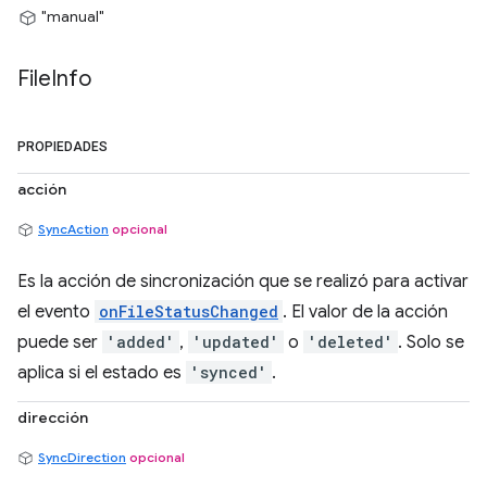
"manual"
File
Info
PROPIEDADES
acción
SyncAction
opcional
Es la acción de sincronización que se realizó para activar
el evento
onFileStatusChanged
. El valor de la acción
puede ser
'added'
,
'updated'
o
'deleted'
. Solo se
aplica si el estado es
'synced'
.
dirección
SyncDirection
opcional