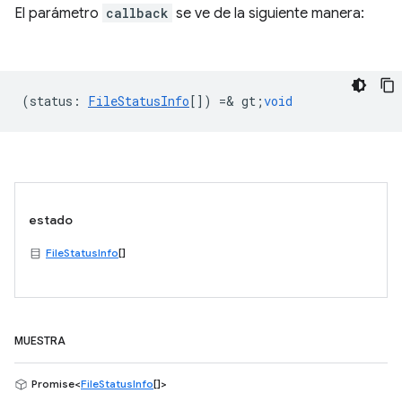
El parámetro
callback
se ve de la siguiente manera:
(
status
:
FileStatusInfo
[]) =& gt;
void
estado
FileStatusInfo
[]
MUESTRA
Promise<
FileStatusInfo
[]>