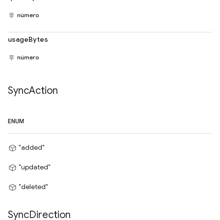
número
usageBytes
número
Sync
Action
ENUM
"added"
"updated"
"deleted"
Sync
Direction