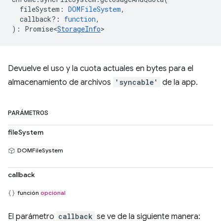
fileSystem
:
DOMFileSystem
,
callback?
:
function
,
)
:
Promise<
StorageInfo
>
Devuelve el uso y la cuota actuales en bytes para el
almacenamiento de archivos
'syncable'
de la app.
PARÁMETROS
fileSystem
DOMFileSystem
callback
función
opcional
El parámetro
callback
se ve de la siguiente manera: