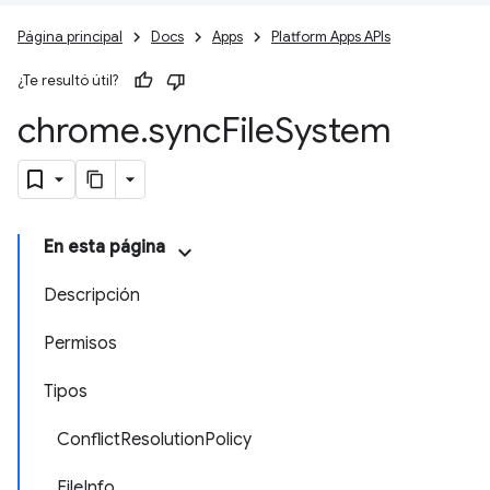
Página principal
Docs
Apps
Platform Apps APIs
¿Te resultó útil?
chrome
.
sync
File
System
En esta página
Descripción
Permisos
Tipos
ConflictResolutionPolicy
FileInfo