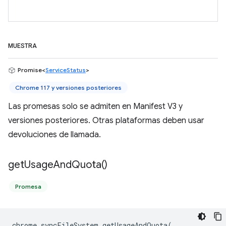
MUESTRA
Promise<
ServiceStatus
>
Chrome 117 y versiones posteriores
Las promesas solo se admiten en Manifest V3 y
versiones posteriores. Otras plataformas deben usar
devoluciones de llamada.
get
Usage
And
Quota(
)
Promesa
chrome
.
syncFileSystem
.
getUsageAndQuota
(