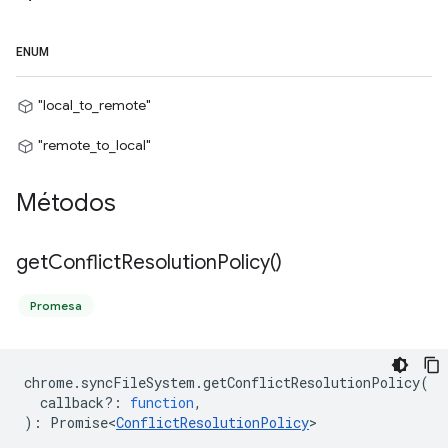
ENUM
"local_to_remote"
"remote_to_local"
Métodos
get
Conflict
Resolution
Policy(
)
Promesa
chrome
.
syncFileSystem
.
getConflictResolutionPolicy
(
callback?
:
function
,
)
:
Promise<
ConflictResolutionPolicy
>