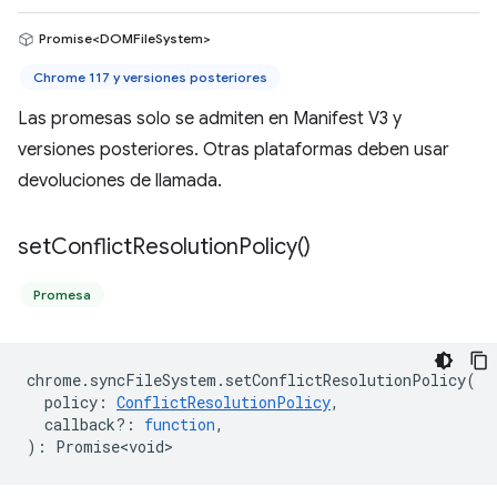
Promise<DOMFileSystem>
Chrome 117 y versiones posteriores
Las promesas solo se admiten en Manifest V3 y
versiones posteriores. Otras plataformas deben usar
devoluciones de llamada.
set
Conflict
Resolution
Policy(
)
Promesa
chrome
.
syncFileSystem
.
setConflictResolutionPolicy
(
policy
:
ConflictResolutionPolicy
,
callback?
:
function
,
)
:
Promise<void>