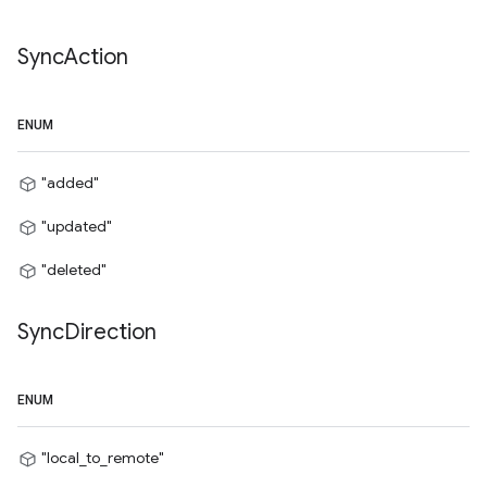
Sync
Action
ENUM
"added"
"updated"
"deleted"
Sync
Direction
ENUM
"local_to_remote"