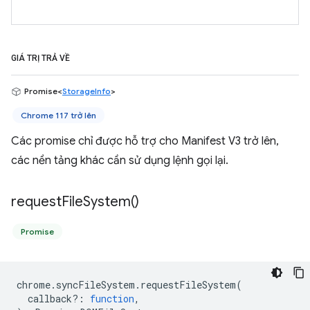
GIÁ TRỊ TRẢ VỀ
Promise<
StorageInfo
>
Chrome 117 trở lên
Các promise chỉ được hỗ trợ cho Manifest V3 trở lên,
các nền tảng khác cần sử dụng lệnh gọi lại.
request
File
System(
)
Promise
chrome
.
syncFileSystem
.
requestFileSystem
(
callback?
:
function
,