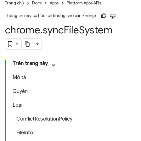
Trang chủ
Docs
Apps
Platform Apps APIs
Thông tin này có hữu ích không cho bạn không?
chrome
.
sync
File
System
Trên trang này
Mô tả
Quyền
Loại
ConflictResolutionPolicy
FileInfo