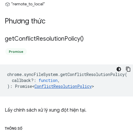
"remote_to_local"
Phương thức
get
Conflict
Resolution
Policy(
)
Promise
chrome
.
syncFileSystem
.
getConflictResolutionPolicy
(
callback?
:
function
,
)
:
Promise<
ConflictResolutionPolicy
>
Lấy chính sách xử lý xung đột hiện tại.
THÔNG SỐ