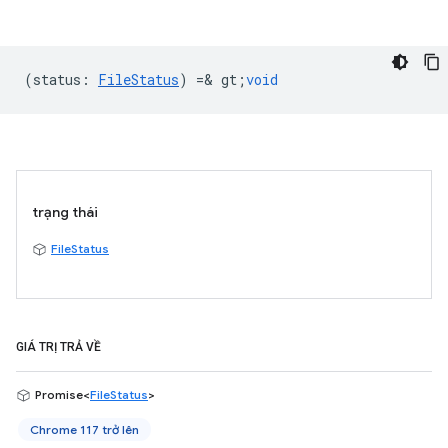
(
status
:
FileStatus
) =& gt;
void
trạng thái
FileStatus
GIÁ TRỊ TRẢ VỀ
Promise<
FileStatus
>
Chrome 117 trở lên