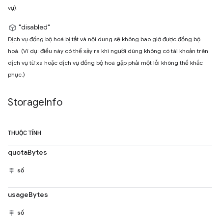
vụ).
"disabled"
Dịch vụ đồng bộ hoá bị tắt và nội dung sẽ không bao giờ được đồng bộ
hoá. (Ví dụ: điều này có thể xảy ra khi người dùng không có tài khoản trên
dịch vụ từ xa hoặc dịch vụ đồng bộ hoá gặp phải một lỗi không thể khắc
phục.)
Storage
Info
THUỘC TÍNH
quotaBytes
số
usageBytes
số