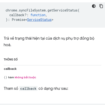
chrome
.
syncFileSystem
.
getServiceStatus
(
callback?
:
function
,
)
:
Promise<
ServiceStatus
>
Trả về trạng thái hiện tại của dịch vụ phụ trợ đồng bộ
hoá.
THÔNG SỐ
callback
hàm
không bắt buộc
Tham số
callback
có dạng như sau: