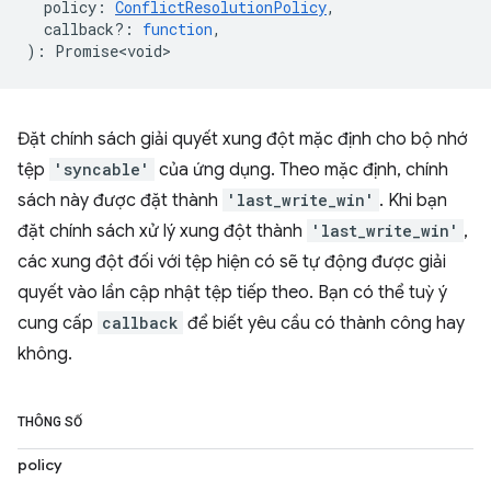
policy
:
ConflictResolutionPolicy
,
callback?
:
function
,
)
:
Promise<void>
Đặt chính sách giải quyết xung đột mặc định cho bộ nhớ
tệp
'syncable'
của ứng dụng. Theo mặc định, chính
sách này được đặt thành
'last_write_win'
. Khi bạn
đặt chính sách xử lý xung đột thành
'last_write_win'
,
các xung đột đối với tệp hiện có sẽ tự động được giải
quyết vào lần cập nhật tệp tiếp theo. Bạn có thể tuỳ ý
cung cấp
callback
để biết yêu cầu có thành công hay
không.
THÔNG SỐ
policy