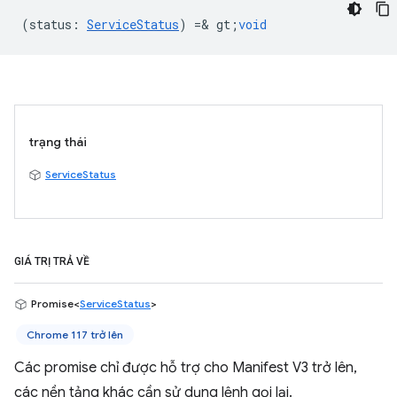
(
status
:
ServiceStatus
) =& gt;
void
trạng thái
ServiceStatus
GIÁ TRỊ TRẢ VỀ
Promise<
ServiceStatus
>
Chrome 117 trở lên
Các promise chỉ được hỗ trợ cho Manifest V3 trở lên,
các nền tảng khác cần sử dụng lệnh gọi lại.