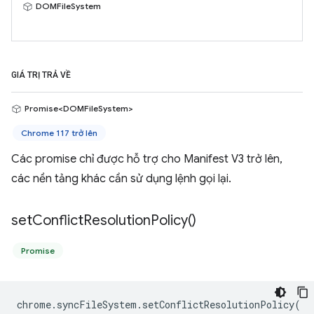
DOMFileSystem
GIÁ TRỊ TRẢ VỀ
Promise<DOMFileSystem>
Chrome 117 trở lên
Các promise chỉ được hỗ trợ cho Manifest V3 trở lên,
các nền tảng khác cần sử dụng lệnh gọi lại.
set
Conflict
Resolution
Policy(
)
Promise
chrome
.
syncFileSystem
.
setConflictResolutionPolicy
(