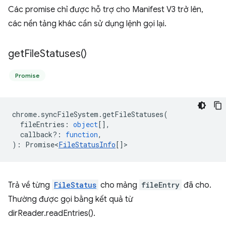
Các promise chỉ được hỗ trợ cho Manifest V3 trở lên,
các nền tảng khác cần sử dụng lệnh gọi lại.
get
File
Statuses(
)
Promise
chrome
.
syncFileSystem
.
getFileStatuses
(
fileEntries
:
object
[],
callback?
:
function
,
)
:
Promise<
FileStatusInfo
[]
>
Trả về từng
FileStatus
cho mảng
fileEntry
đã cho.
Thường được gọi bằng kết quả từ
dirReader.readEntries().