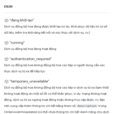
ENUM
"đang khởi tạo"
Dịch vụ đồng bộ hoá đang được khởi tạo (ví dụ: khôi phục dữ liệu từ cơ sở
dữ liệu, kiểm tra khả năng kết nối và xác thực với dịch vụ, v.v.).
"running"
Dịch vụ đồng bộ hoá đang hoạt động.
"authentication_required"
Dịch vụ đồng bộ hoá không đồng bộ hoá các tệp vì người dùng cần xác
thực dịch vụ từ xa để tiếp tục.
"temporary_unavailable"
Dịch vụ đồng bộ hoá không đồng bộ hoá các tệp vì dịch vụ từ xa (tạm thời)
không hoạt động do một số lỗi có thể khắc phục, ví dụ: mạng không hoạt
động, dịch vụ từ xa ngừng hoạt động hoặc không truy cập được, v.v. Bạn
nên cung cấp thêm thông tin chi tiết bằng tham số
trong
description
OnServiceInfoUpdated (có thể chứa thông tin chi tiết dành riêng cho dịch