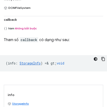
DOMFileSystem
callback
hàm
không bắt buộc
Tham số
callback
có dạng như sau:
(
info
:
StorageInfo
) =& gt;
void
info
StorageInfo