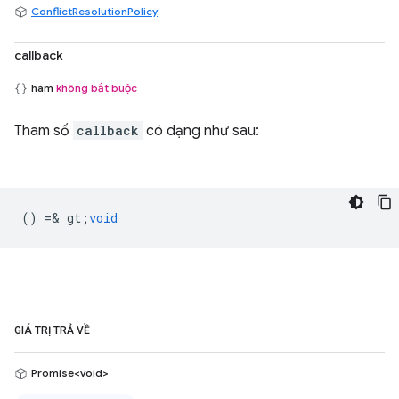
ConflictResolutionPolicy
callback
hàm
không bắt buộc
Tham số
callback
có dạng như sau:
() =& gt;
void
GIÁ TRỊ TRẢ VỀ
Promise<void>