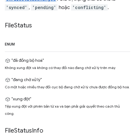
'synced'
,
'pending'
hoặc
'conflicting'
.
File
Status
ENUM
"đã đồng bộ hoá"
Không xung đột và không có thay đổi nào đang chờ xử lý trên máy.
"đang chờ xử lý"
Có một hoặc nhiều thay đổi cục bộ đang chờ xử lý chưa được đồng bộ hoá.
"xung đột"
Tệp xung đột với phiên bản từ xa và bạn phải giải quyết theo cách thủ
công.
File
Status
Info