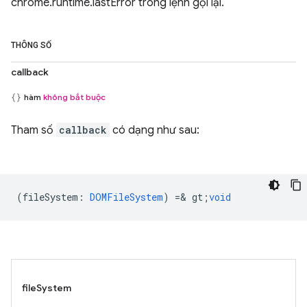
chrome.runtime.lastError trong lệnh gọi lại.
THÔNG SỐ
callback
hàm
không bắt buộc
Tham số
callback
có dạng như sau:
(
fileSystem
:
DOMFileSystem
) =& gt;
void
fileSystem