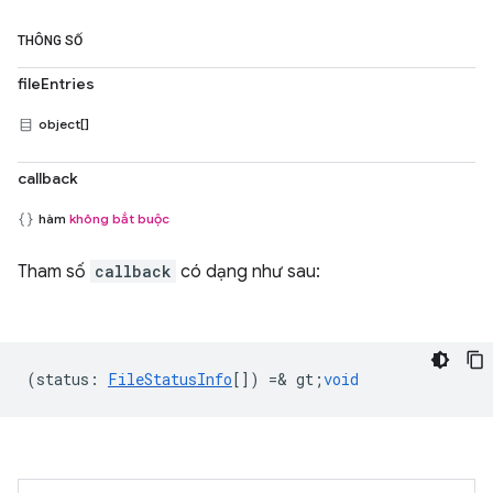
THÔNG SỐ
fileEntries
object[]
callback
hàm
không bắt buộc
Tham số
callback
có dạng như sau:
(
status
:
FileStatusInfo
[]) =& gt;
void