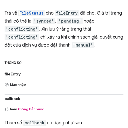
Trả về
FileStatus
cho
fileEntry
đã cho. Giá trị trạng
thái có thể là
'synced'
,
'pending'
hoặc
'conflicting'
. Xin lưu ý rằng trạng thái
'conflicting'
chỉ xảy ra khi chính sách giải quyết xung
đột của dịch vụ được đặt thành
'manual'
.
THÔNG SỐ
fileEntry
Mục nhập
callback
hàm
không bắt buộc
Tham số
callback
có dạng như sau: