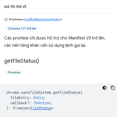
GIÁ TRỊ TRẢ VỀ
Promise<
ConflictResolutionPolicy
>
Chrome 117 trở lên
Các promise chỉ được hỗ trợ cho Manifest V3 trở lên,
các nền tảng khác cần sử dụng lệnh gọi lại.
get
File
Status(
)
Promise
chrome
.
syncFileSystem
.
getFileStatus
(
fileEntry
:
Entry
,
callback?
:
function
,
)
:
Promise<
FileStatus
>