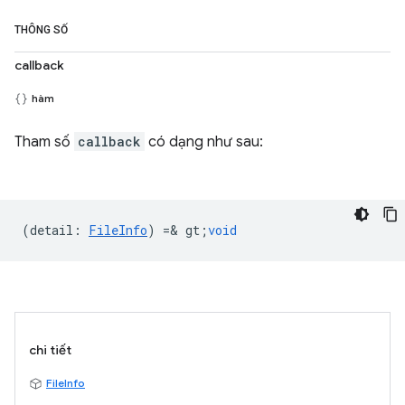
THÔNG SỐ
callback
hàm
Tham số
callback
có dạng như sau:
(
detail
:
FileInfo
) =& gt;
void
chi tiết
FileInfo