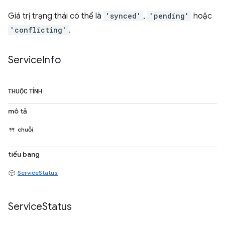
Giá trị trạng thái có thể là
'synced'
,
'pending'
hoặc
'conflicting'
.
Service
Info
THUỘC TÍNH
mô tả
chuỗi
tiểu bang
ServiceStatus
Service
Status