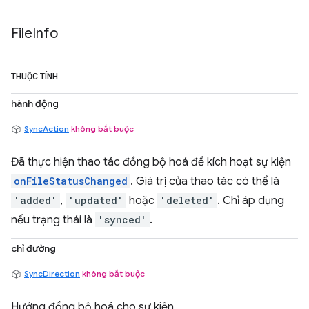
File
Info
THUỘC TÍNH
hành động
SyncAction
không bắt buộc
Đã thực hiện thao tác đồng bộ hoá để kích hoạt sự kiện
onFileStatusChanged
. Giá trị của thao tác có thể là
'added'
,
'updated'
hoặc
'deleted'
. Chỉ áp dụng
nếu trạng thái là
'synced'
.
chỉ đường
SyncDirection
không bắt buộc
Hướng đồng bộ hoá cho sự kiện