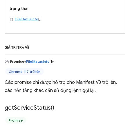
trạng thái
FileStatusInfo
[]
GIÁ TRỊ TRẢ VỀ
Promise<
FileStatusInfo
[]>
Chrome 117 trở lên
Các promise chỉ được hỗ trợ cho Manifest V3 trở lên,
các nền tảng khác cần sử dụng lệnh gọi lại.
get
Service
Status(
)
Promise