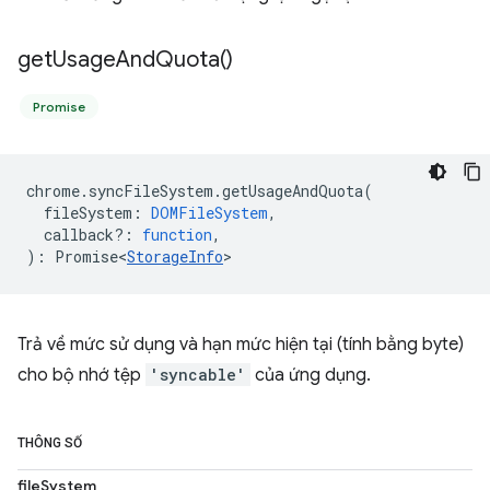
get
Usage
And
Quota(
)
Promise
chrome
.
syncFileSystem
.
getUsageAndQuota
(
fileSystem
:
DOMFileSystem
,
callback?
:
function
,
)
:
Promise<
StorageInfo
>
Trả về mức sử dụng và hạn mức hiện tại (tính bằng byte)
cho bộ nhớ tệp
'syncable'
của ứng dụng.
THÔNG SỐ
fileSystem