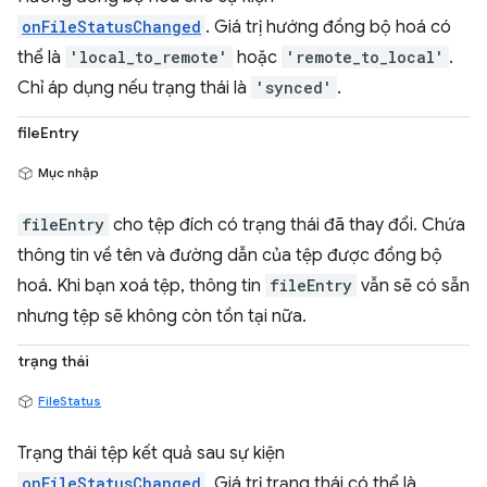
onFileStatusChanged
. Giá trị hướng đồng bộ hoá có
thể là
'local_to_remote'
hoặc
'remote_to_local'
.
Chỉ áp dụng nếu trạng thái là
'synced'
.
fileEntry
Mục nhập
fileEntry
cho tệp đích có trạng thái đã thay đổi. Chứa
thông tin về tên và đường dẫn của tệp được đồng bộ
hoá. Khi bạn xoá tệp, thông tin
fileEntry
vẫn sẽ có sẵn
nhưng tệp sẽ không còn tồn tại nữa.
trạng thái
FileStatus
Trạng thái tệp kết quả sau sự kiện
onFileStatusChanged
. Giá trị trạng thái có thể là