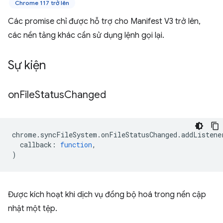
Chrome 117 trở lên
Các promise chỉ được hỗ trợ cho Manifest V3 trở lên,
các nền tảng khác cần sử dụng lệnh gọi lại.
Sự kiện
on
File
Status
Changed
chrome
.
syncFileSystem
.
onFileStatusChanged
.
addListene
callback
:
function
,
)
Được kích hoạt khi dịch vụ đồng bộ hoá trong nền cập
nhật một tệp.