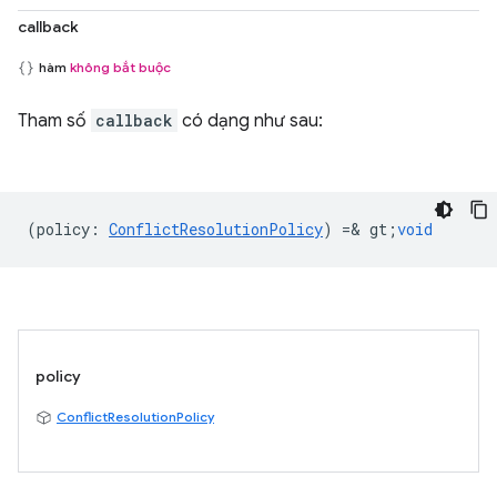
callback
hàm
không bắt buộc
Tham số
callback
có dạng như sau:
(
policy
:
ConflictResolutionPolicy
) =& gt;
void
policy
ConflictResolutionPolicy