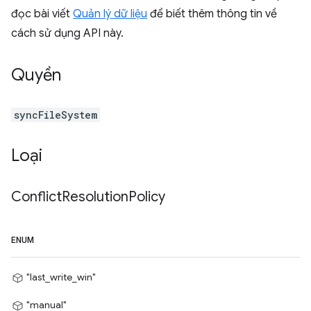
đọc bài viết
Quản lý dữ liệu
để biết thêm thông tin về
cách sử dụng API này.
Quyền
syncFileSystem
Loại
Conflict
Resolution
Policy
ENUM
"last_write_win"
"manual"