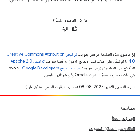
هل كان المحتوى مفيدًا؟
إنّ محتوى هذه الصفحة مرخّص بموجب
ترخيص Creative Commons Attribution
4.0‏
ما لم يُنصّ على خلاف ذلك، ونماذج الرموز مرخّصة بموجب
ترخيص Apache 2.0‏
.
للاطّلاع على التفاصيل، يُرجى مراجعة
سياسات موقع Google Developers‏
. إنّ Java
هي علامة تجارية مسجَّلة لشركة Oracle و/أو شركائها التابعين.
تاريخ التعديل الأخير: 2025-08-08 (حسب التوقيت العالمي المتفَّق عليه)
مساهمة
الإبلاغ عن خطأ
الاطّلاع على المشاكل المفتوحة