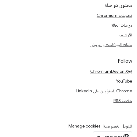
محتوى ذو صلة
تحديثات Chromium
دراسات الحالة
الأرشيف
ملفات البودكاست والعروض
Follow
@ChromiumDev on X
YouTube
Chrome للمطوّرين على LinkedIn
خلاصة RSS
البنود
الخصوصية
Manage cookies