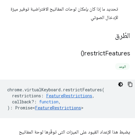
تحديد ما إذا كان بإمكان لوحات المفاتيح الافتراضية توفير ميزة
الإدخال الصوتي
الطُرق
)
restrict
Features(
الوعد
chrome
.
virtualKeyboard
.
restrictFeatures
(
restrictions
:
FeatureRestrictions
,
callback?
:
function
,
)
:
Promise<
FeatureRestrictions
>
يضبط هذا الإعداد القيود على الميزات التي توفّرها لوحة المفاتيح