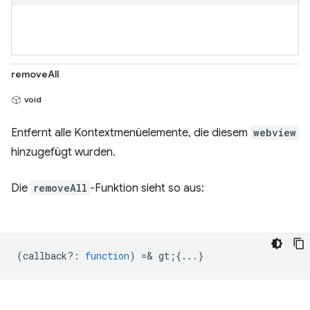
removeAll
void
Entfernt alle Kontextmenüelemente, die diesem
webview
hinzugefügt wurden.
Die
removeAll
-Funktion sieht so aus:
(
callback?
:
function
) =& gt;{...}