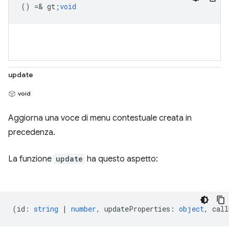
() =& gt;
void
update
void
Aggiorna una voce di menu contestuale creata in
precedenza.
La funzione
update
ha questo aspetto:
(
id
:
string
|
number
,
updateProperties
:
object
,
call