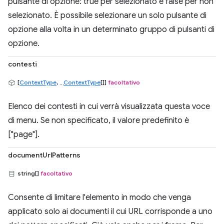
pulsante di opzione: true per selezionato e false per non
selezionato. È possibile selezionare un solo pulsante di
opzione alla volta in un determinato gruppo di pulsanti di
opzione.
contesti
[
ContextType
, ...
ContextType
[]]
facoltativo
Elenco dei contesti in cui verrà visualizzata questa voce
di menu. Se non specificato, il valore predefinito è
["page"].
documentUrlPatterns
string[]
facoltativo
Consente di limitare l'elemento in modo che venga
applicato solo ai documenti il cui URL corrisponde a uno