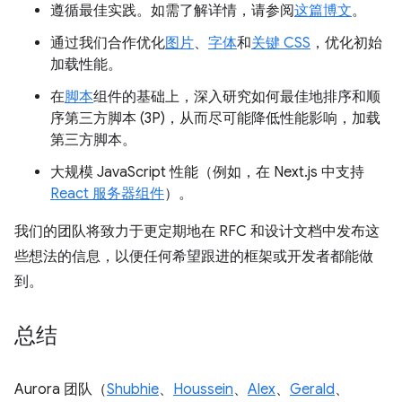
遵循最佳实践。如需了解详情，请参阅
这篇博文
。
通过我们合作优化
图片
、
字体
和
关键 CSS
，优化初始
加载性能。
在
脚本
组件的基础上，深入研究如何最佳地排序和顺
序第三方脚本 (3P)，从而尽可能降低性能影响，加载
第三方脚本。
大规模 JavaScript 性能（例如，在 Next.js 中支持
React 服务器组件
）。
我们的团队将致力于更定期地在 RFC 和设计文档中发布这
些想法的信息，以便任何希望跟进的框架或开发者都能做
到。
总结
Aurora 团队（
Shubhie
、
Houssein
、
Alex
、
Gerald
、