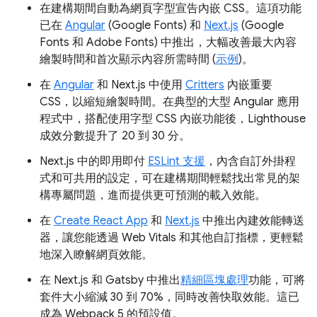
在建構期間自動為網頁字型宣告內嵌 CSS。這項功能
已在
Angular
(Google Fonts) 和
Next.js
(Google
Fonts 和 Adobe Fonts) 中推出，大幅改善最大內容
繪製時間和首次顯示內容所需時間 (
示例
)。
在
Angular
和 Next.js 中使用
Critters
內嵌重要
CSS，以縮短繪製時間。在典型的大型 Angular 應用
程式中，搭配使用字型 CSS 內嵌功能後，Lighthouse
成效分數提升了 20 到 30 分。
Next.js 中的即用即付
ESLint 支援
，內含自訂外掛程
式和可共用的設定，可在建構期間輕鬆找出常見的架
構專屬問題，進而提供更可預測的載入效能。
在
Create React App
和
Next.js
中推出內建效能轉送
器，讓您能透過 Web Vitals 和其他自訂指標，更輕鬆
地深入瞭解網頁效能。
在 Next.js 和 Gatsby 中推出
精細區塊處理
功能，可將
套件大小縮減 30 到 70%，同時改善快取效能。這已
成為 Webpack 5 的預設值。