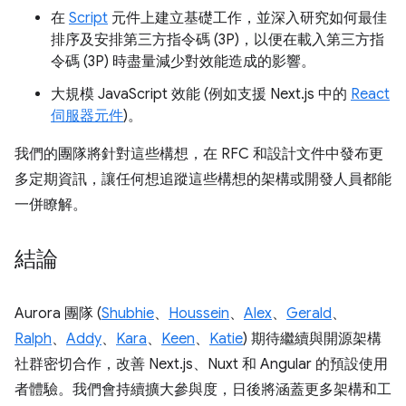
在
Script
元件上建立基礎工作，並深入研究如何最佳
排序及安排第三方指令碼 (3P)，以便在載入第三方指
令碼 (3P) 時盡量減少對效能造成的影響。
大規模 JavaScript 效能 (例如支援 Next.js 中的
React
伺服器元件
)。
我們的團隊將針對這些構想，在 RFC 和設計文件中發布更
多定期資訊，讓任何想追蹤這些構想的架構或開發人員都能
一併瞭解。
結論
Aurora 團隊 (
Shubhie
、
Houssein
、
Alex
、
Gerald
、
Ralph
、
Addy
、
Kara
、
Keen
、
Katie
) 期待繼續與開源架構
社群密切合作，改善 Next.js、Nuxt 和 Angular 的預設使用
者體驗。我們會持續擴大參與度，日後將涵蓋更多架構和工