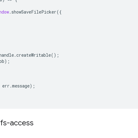
ndow
.
showSaveFilePicker
({
handle
.
createWritable
();
ob
);
err
.
message
);
s-access