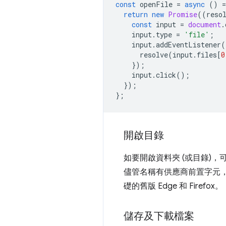
const
openFile
=
async
()
=
return
new
Promise
((
reso
const
input
=
document
.
input
.
type
=
'file'
;
input
.
addEventListener
(
resolve
(
input
.
files
[
0
});
input
.
click
();
});
};
開啟目錄
如要開啟資料夾 (或目錄)，
儘管名稱有供應商前置字元
礎的舊版 Edge 和 Firefox。
儲存及下載檔案