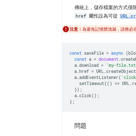
傳統上，儲存檔案的方式僅
href
屬性設為可從
URL.cr
注意：
為避免記憶體洩漏，請務必
const
saveFile
=
async
(
blo
const
a
=
document
.
create
a
.
download
=
'my-file.txt
a
.
href
=
URL
.
createObjec
a
.
addEventListener
(
'clic
setTimeout
(()
=
>
URL
.
r
});
a
.
click
();
};
問題