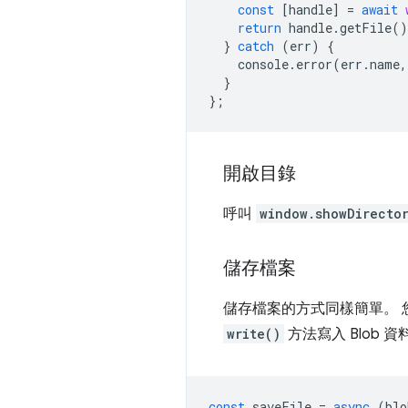
const
[
handle
]
=
await
return
handle
.
getFile
()
}
catch
(
err
)
{
console
.
error
(
err
.
name
,
}
};
開啟目錄
呼叫
window.showDirecto
儲存檔案
儲存檔案的方式同樣簡單。 
write()
方法寫入 Blob 
const
saveFile
=
async
(
blo