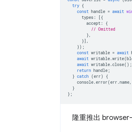
try
{
const
handle
=
await
wi
types
:
[{
accept
:
{
// Omitted
},
}],
});
const
writable
=
await
await
writable
.
write
(
bl
await
writable
.
close
();
return
handle
;
}
catch
(
err
)
{
console
.
error
(
err
.
name
,
}
};
隆重推出 browser-f