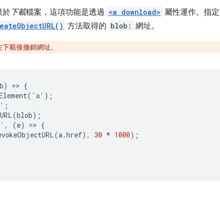
限於
下載
檔案，這項功能是透過
<a download>
屬性運作。指定 
eateObjectURL()
方法取得的
blob:
網址。
在下載後撤銷網址。
b
)
=
>
{
Element
(
'a'
);
'
;
tURL
(
blob
);
k'
,
(
e
)
=
>
{
evokeObjectURL
(
a
.
href
),
30
*
1000
);