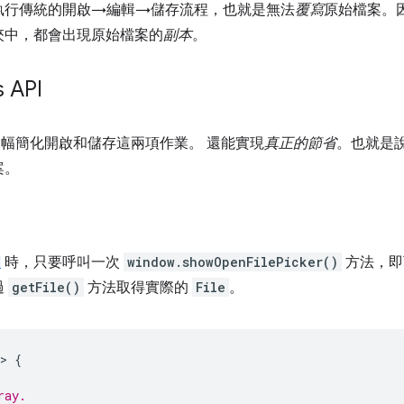
執行傳統的開啟→編輯→儲存流程，也就是無法
覆寫
原始檔案。
夾中，都會出現原始檔案的
副本
。
s API
幅簡化開啟和儲存這兩項作業。 還能實現
真正的節省
。也就是
案。
I
時，只要呼叫一次
window.showOpenFilePicker()
方法，即
過
getFile()
方法取得實際的
File
。
>
{
ray.