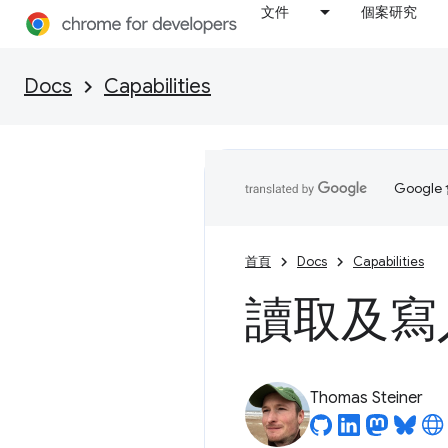
文件
個案研究
Docs
Capabilities
Goog
首頁
Docs
Capabilities
讀取及寫
Thomas Steiner