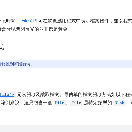
一段時間。
File API
可在網頁應用程式中表示檔案物件，並以程
就會發現閃閃發光的並非都是黃金。
式
直接跳到新版做法
。
file">
元素開啟及讀取檔案。最簡單的檔案開啟方式如以下程
的範例來說，這只包含一個
File
。
File
是特定類型的
Blob
，