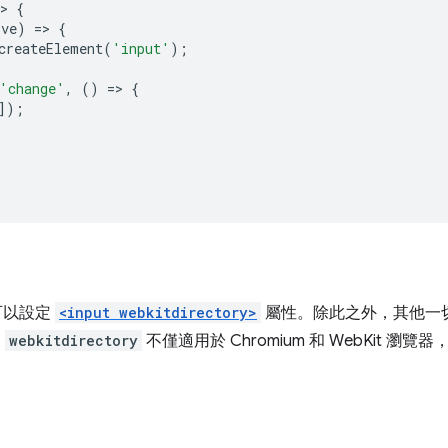
>
{
lve
)
=
>
{
createElement
(
'input'
);
'change'
,
()
=
>
{
]);
可以設定
<input webkitdirectory>
屬性。除此之外，其他一
，
webkitdirectory
不僅適用於 Chromium 和 WebKit 瀏覽器