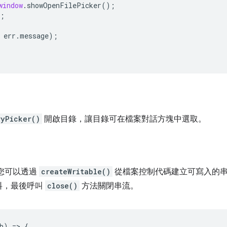
window
.
showOpenFilePicker
();
;
err
.
message
);
ryPicker()
開啟目錄，讓目錄可在檔案對話方塊中選取。
您可以透過
createWritable()
從檔案控制代碼建立可寫入的
資料，最後呼叫
close()
方法關閉串流。
b
)
=
>
{