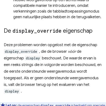
nieuwe weergavemodi op een achterwaarts
compatibele manier te introduceren, omdat
verkenningen zoals de tabbladtoepassingsmodus
geen natuurlijke plaats hebben in de terugvalketen.
De
display
_
override
eigenschap
Deze problemen worden opgelost met de eigenschap
display_override
, die de browser
vóór
de
eigenschap
display
beschouwt. De waarde ervan is
een reeks strings die in volgorde worden beschouwd, en
de eerste ondersteunde weergavemodus wordt
toegepast. Als er geen ondersteunde weergavemodus
is, valt de browser terug op het evalueren van het
display
.
Let op:
de eigenschap
is bedoeld om speciale
display_override