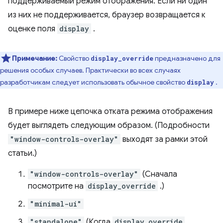
поддерживаемый режим отображения. Если ни один
из них не поддерживается, браузер возвращается к
оценке поля
display
.
Примечание:
Свойство
предназначено для
display_override
решения особых случаев. Практически во всех случаях
разработчикам следует использовать обычное свойство
.
display
В примере ниже цепочка отката режима отображения
будет выглядеть следующим образом. (Подробности
"window-controls-overlay"
выходят за рамки этой
статьи.)
"window-controls-overlay"
(Сначала
посмотрите на
display_override
.)
"minimal-ui"
"standalone"
(Когда
display_override