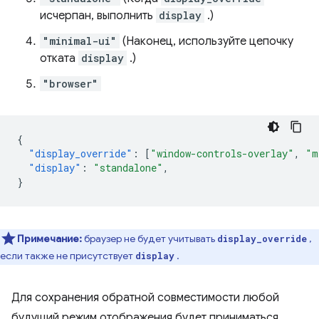
исчерпан, выполнить
display
.)
"minimal-ui"
(Наконец, используйте цепочку
отката
display
.)
"browser"
{
"display_override"
:
[
"window-controls-overlay"
,
"m
"display"
:
"standalone"
,
}
Примечание:
браузер не будет учитывать
,
display_override
если также не присутствует
.
display
Для сохранения обратной совместимости любой
будущий режим отображения будет приниматься