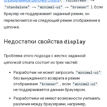
определенной цепочке отката
(
"fullscreen"
→
"standalone"
→
"minimal-ui"
→
"browser"
). Если
браузер не поддерживает заданный режим, он
переключается на следующий режим отображения в
цепочке.
Недостатки свойства
display
Проблема этого подхода с жестко заданной
цепочкой отката состоит из трех частей:
Разработчик не может запросить
"minimal-ui"
без вынужденного возврата в режим
отображения
"browser"
, если
"minimal-ui"
не поддерживается данным браузером.
Разработчики не имеют возможности учитывать
различия между браузерами, например,