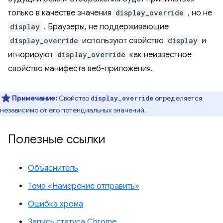
только в качестве значения
display_override
, но не
display
. Браузеры, не поддерживающие
display_override
используют свойство
display
и
игнорируют
display_override
как неизвестное
свойство манифеста веб-приложения.
Примечание:
Свойство
определяется
display_override
независимо от его потенциальных значений.
Полезные ссылки
Объяснитель
Тема «Намерение отправить»
Ошибка хрома
Запись статуса Chrome