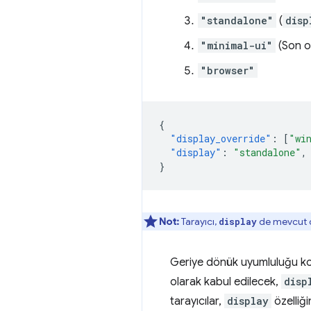
"standalone"
(
disp
"minimal-ui"
(Son o
"browser"
{
"display_override"
:
[
"wi
"display"
:
"standalone"
,
}
Not:
Tarayıcı,
de mevcut 
display
Geriye dönük uyumluluğu ko
olarak kabul edilecek,
disp
tarayıcılar,
display
özelliğ