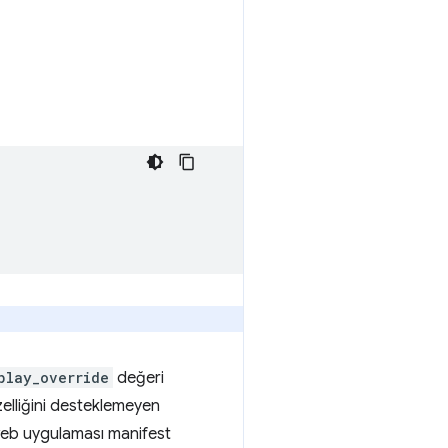
play_override
değeri
elliğini desteklemeyen
 web uygulaması manifest