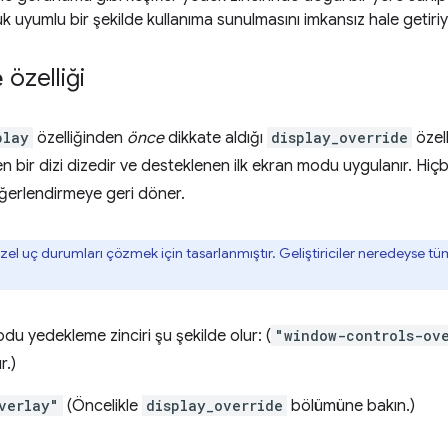
 uyumlu bir şekilde kullanıma sunulmasını imkansız hale getiriy
e
özelliği
play
özelliğinden
önce
dikkate aldığı
display_override
özell
en bir dizi dizedir ve desteklenen ilk ekran modu uygulanır. Hiç
ğerlendirmeye geri döner.
 özel uç durumları çözmek için tasarlanmıştır. Geliştiriciler neredeyse
u yedekleme zinciri şu şekilde olur: (
"window-controls-ov
r.)
verlay"
(Öncelikle
display_override
bölümüne bakın.)