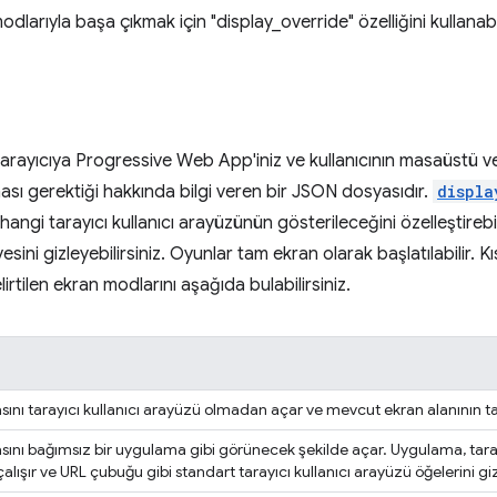
larıyla başa çıkmak için "display_override" özelliğini kullanabil
 tarayıcıya Progressive Web App'iniz ve kullanıcının masaüstü v
sı gerektiği hakkında bilgi veren bir JSON dosyasıdır.
displa
angi tarayıcı kullanıcı arayüzünün gösterileceğini özelleştirebi
ini gizleyebilirsiniz. Oyunlar tam ekran olarak başlatılabilir. Kı
irtilen ekran modlarını aşağıda bulabilirsiniz.
nı tarayıcı kullanıcı arayüzü olmadan açar ve mevcut ekran alanının t
nı bağımsız bir uygulama gibi görünecek şekilde açar. Uygulama, taray
lışır ve URL çubuğu gibi standart tarayıcı kullanıcı arayüzü öğelerini giz