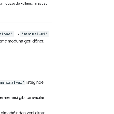
mum düzeyde kullanıcı arayüzü
alone"
→
"minimal-ui"
tüleme moduna geri döner.
"minimal-ui"
isteğinde
çermemesi gibi tarayıcılar
p olmadığından yeni ekran