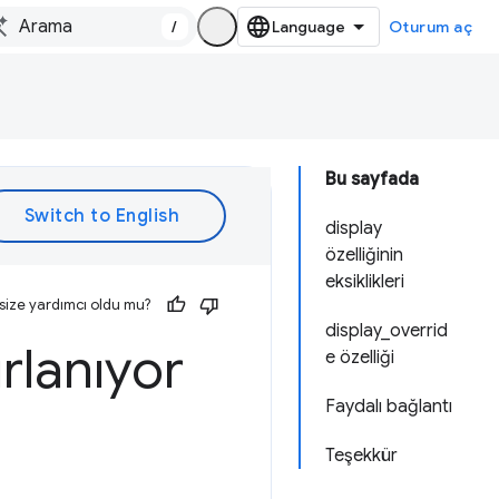
/
Oturum aç
Bu sayfada
display
özelliğinin
eksiklikleri
size yardımcı oldu mu?
display_overrid
rlanıyor
e özelliği
Faydalı bağlantı
Teşekkür