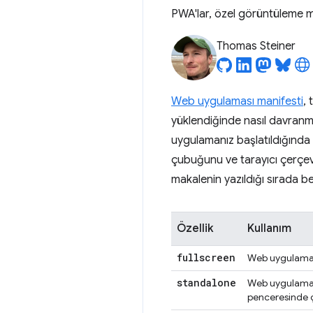
PWA'lar, özel görüntüleme mod
Thomas Steiner
Web uygulaması manifesti
,
yüklendiğinde nasıl davranma
uygulamanız başlatıldığında h
çubuğunu ve tarayıcı çerçeves
makalenin yazıldığı sırada bel
Özellik
Kullanım
fullscreen
Web uygulaması
standalone
Web uygulaması
penceresinde ça