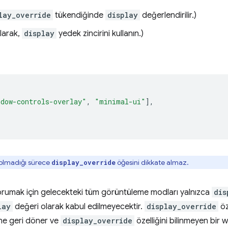
lay_override
tükendiğinde
display
değerlendirilir.)
larak,
display
yedek zincirini kullanın.)
ndow-controls-overlay"
,
"minimal-ui"
],
olmadığı sürece
öğesini dikkate almaz.
display_override
rumak için gelecekteki tüm görüntüleme modları yalnızca
dis
lay
değeri olarak kabul edilmeyecektir.
display_override
öz
ine geri döner ve
display_override
özelliğini bilinmeyen bir