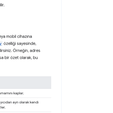
ir.
eya mobil cihazına
y
özelliği sayesinde,
lirsiniz. Örneğin, adres
sa bir özet olarak, bu
amamını kaplar.
ıcıdan ayrı olarak kendi
ler.