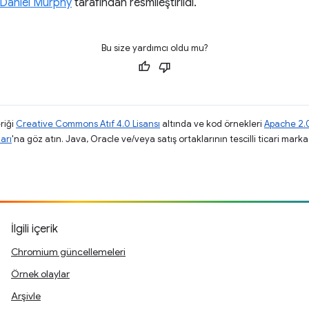
Daniel Murphy
tarafından resmileştirildi.
Bu size yardımcı oldu mu?
riği
Creative Commons Atıf 4.0 Lisansı
altında ve kod örnekleri
Apache 2.0
arı
'na göz atın. Java, Oracle ve/veya satış ortaklarının tescilli ticari markas
.
İlgili içerik
Chromium güncellemeleri
Örnek olaylar
Arşivle