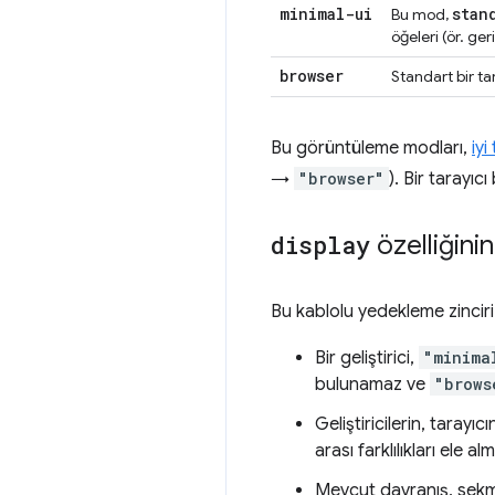
minimal-ui
stan
Bu mod,
öğeleri (ör. ge
browser
Standart bir ta
Bu görüntüleme modları,
iyi
→
"browser"
). Bir tarayı
display
özelliğinin
Bu kablolu yedekleme zinciri y
Bir geliştirici,
"minima
bulunamaz ve
"brows
Geliştiricilerin, tarayıc
arası farklılıkları ele a
Mevcut davranış, sekme