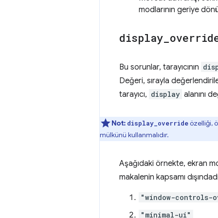
modlarının geriye dönük
display
_
overrid
Bu sorunlar, tarayıcının
dis
Değeri, sırayla değerlendiril
tarayıcı,
display
alanını de
Not:
özelliği,
display_override
mülkünü kullanmalıdır.
Aşağıdaki örnekte, ekran mod
makalenin kapsamı dışındadı
"window-controls-o
"minimal-ui"