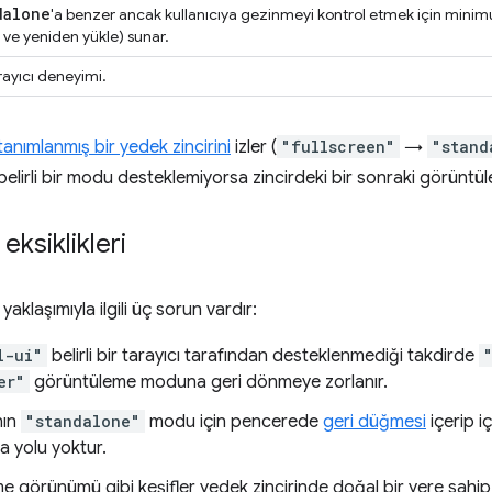
dalone
'a benzer ancak kullanıcıya gezinmeyi kontrol etmek için mini
ri ve yeniden yükle) sunar.
rayıcı deneyimi.
 tanımlanmış bir yedek zincirini
izler (
"fullscreen"
→
"stand
cı belirli bir modu desteklemiyorsa zincirdeki bir sonraki görün
 eksiklikleri
aklaşımıyla ilgili üç sorun vardır:
l-ui"
belirli bir tarayıcı tarafından desteklenmediği takdirde
er"
görüntüleme moduna geri dönmeye zorlanır.
ının
"standalone"
modu için pencerede
geri düğmesi
içerip i
lma yolu yoktur.
 görünümü gibi keşifler yedek zincirinde doğal bir yere sahi