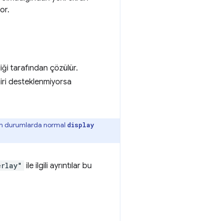
or.
iği tarafından çözülür.
biri desteklenmiyorsa
 tüm durumlarda normal
display
erlay"
ile ilgili ayrıntılar bu