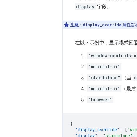
display
字段。
注意
：
属性旨
display_override
在以下示例中，显示模式回
"window-controls-o
"minimal-ui"
"standalone"
（当
d
"minimal-ui"
（最后
"browser"
{
"display_override"
:
[
"wi
"display"
:
"standalone"
,