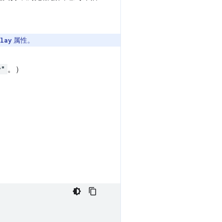
属性。
play
y"
。）