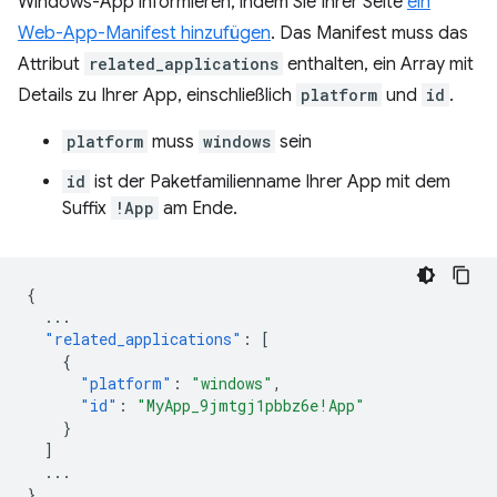
Windows-App informieren, indem Sie Ihrer Seite
ein
Web-App-Manifest hinzufügen
. Das Manifest muss das
Attribut
related_applications
enthalten, ein Array mit
Details zu Ihrer App, einschließlich
platform
und
id
.
platform
muss
windows
sein
id
ist der Paketfamilienname Ihrer App mit dem
Suffix
!App
am Ende.
{
...
"related_applications"
:
[
{
"platform"
:
"windows"
,
"id"
:
"MyApp_9jmtgj1pbbz6e!App"
}
]
...
}