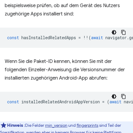
beispielsweise prüfen, ob auf dem Gerät des Nutzers
zugehörige Apps installiert sind:
const
hasInstalledRelatedApps
=
!!
(
await
navigator
.
g
Wenn Sie die Paket-ID kennen, können Sie mit der
folgenden Einzeiler-Anweisung die Versionsnummer der
installierten zugehörigen Android-App abrufen:
const
installedRelatedAndroidAppVersion
=
(
await
nav
Hinweis
:Die Felder
min_version
und
fingerprints
sind Teil der
Spezifikation, werden aber in keinem Browser für keine Plattform