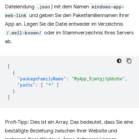
Dateiendung
.json
) mit dem Namen
windows-app-
web-link
und geben Sie den Paketfamiliennamen Ihrer
App an. Legen Sie die Datei entweder im Verzeichnis
/.well-known/
oder im Stammverzeichnis Ihres Servers
ab.
[
{
"packageFamilyName"
:
"MyApp_9jmtgj1pbbz6e"
,
"paths"
:
[
"*"
]
}
]
Profi-Tipp: Dies ist ein Array. Das bedeutet, dass Sie eine
bestätigte Beziehung zwischen Ihrer Website und