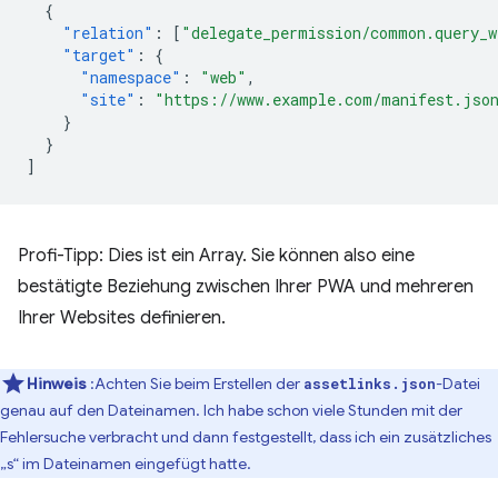
{
"relation"
:
[
"delegate_permission/common.query_w
"target"
:
{
"namespace"
:
"web"
,
"site"
:
"https://www.example.com/manifest.jso
}
}
]
Profi-Tipp: Dies ist ein Array. Sie können also eine
bestätigte Beziehung zwischen Ihrer PWA und mehreren
Ihrer Websites definieren.
Hinweis
:Achten Sie beim Erstellen der
-Datei
assetlinks.json
genau auf den Dateinamen. Ich habe schon viele Stunden mit der
Fehlersuche verbracht und dann festgestellt, dass ich ein zusätzliches
„s“ im Dateinamen eingefügt hatte.