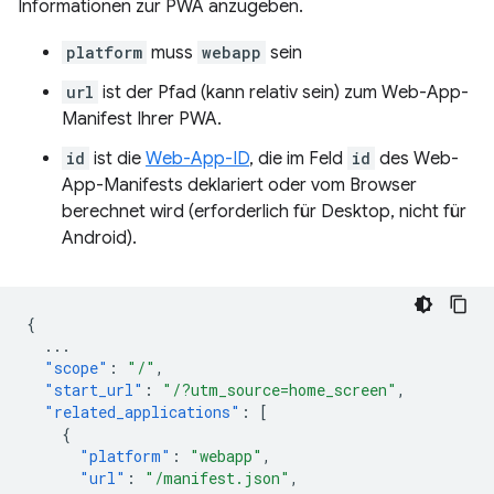
Informationen zur PWA anzugeben.
platform
muss
webapp
sein
url
ist der Pfad (kann relativ sein) zum Web-App-
Manifest Ihrer PWA.
id
ist die
Web-App-ID
, die im Feld
id
des Web-
App-Manifests deklariert oder vom Browser
berechnet wird (erforderlich für Desktop, nicht für
Android).
{
...
"scope"
:
"/"
,
"start_url"
:
"/?utm_source=home_screen"
,
"related_applications"
:
[
{
"platform"
:
"webapp"
,
"url"
:
"/manifest.json"
,