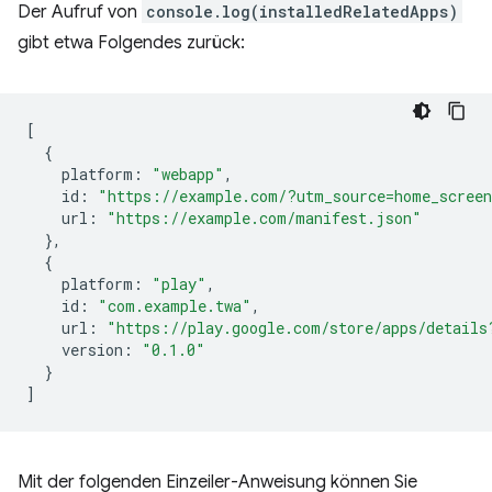
Der Aufruf von
console.log(installedRelatedApps)
gibt etwa Folgendes zurück:
[
{
platform
:
"webapp"
,
id
:
"https://example.com/?utm_source=home_scree
url
:
"https://example.com/manifest.json"
},
{
platform
:
"play"
,
id
:
"com.example.twa"
,
url
:
"https://play.google.com/store/apps/details
version
:
"0.1.0"
}
]
Mit der folgenden Einzeiler-Anweisung können Sie