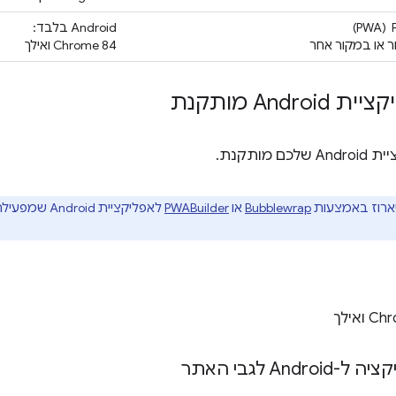
‫Android בלבד:
ר או במקור אחר
Chrome 84 ואילך
And מותקנת
ותקנת.
Bubblewrap
או
PWABuilder
לאפליקציית Android שמפעילה את ה-PWA כ
A לגבי האתר