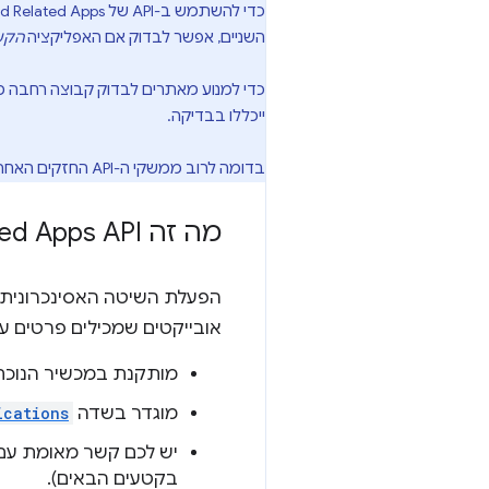
כדי להשתמש ב-API של Get Installed Related Apps, צריך להגדיר לאפליקציה את הדף ולהגדיר לדף את האפליקציה. אחרי שמגדירים את
השניים, אפשר לבדוק אם האפליקציה
הקש
כדי למנוע מאתרים לבדוק קבוצה רחבה מ
ייכללו בבדיקה.
בדומה לרוב ממשקי ה-API החזקים האחרים לאינטרנט, ה-API של Get Installed Related Apps זמין רק כשמגישים אותו דרך
מה זה Get Installed Related Apps API?
הפעלת השיטה האסינכרונית
אובייקטים שמכילים פרטים על
מותקנת במכשיר הנוכחי
מוגדר בשדה
ications
יש לכם קשר מאומת עם
בקטעים הבאים).