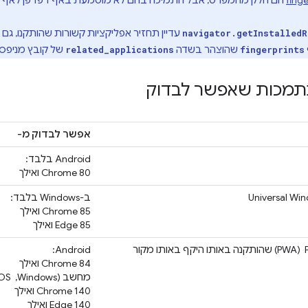
finge
הם חלק מהמפרט, אבל התמיכה בהם לא מוטמעת באף דפדפן לאף 
עדיין תחזיר אפליקציות קשורות שהותקנו, גם
navigator.getInstalledR
שהוצהר בשדה
של קובץ מניפסט
related_applications
fingerprints
נתמכות שאפשר לבדוק
אפשר לבדוק מ-
‫Android בלבד:
Chrome 80 ואילך
ב-Windows בלבד:
Chrome 85 ואילך
Edge 85 ואילך
‫Android:
Chrome 84 ואילך
מחשב (Windows, ‏ macOS, ‏ Linux, ‏ ChromeOS):
Chrome 140 ואילך
Edge 140 ואילך