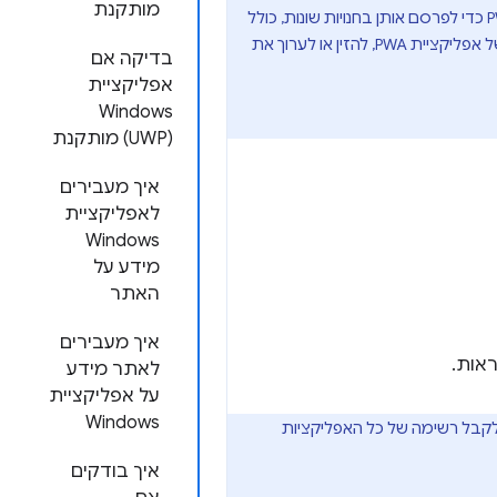
מותקנת
שפותח על ידי מיקרוסופט. הוא מאפשר למפתחים לארוז ולחתום על אפליקציות PWA כדי לפרסם אותן בחנויות שונות, כולל
Microsoft Store, חנות Google Play, App Store ו-Meta Quest Store. כדי לעשות זאת, צריך להזין את כתובת ה-URL של אפליקציית PWA, להזין או לערוך את
בדיקה אם
אפליקציית
Windows ‏
(UWP) מותקנת
איך מעבירים
לאפליקציית
Windows
מידע על
האתר
איך מעבירים
ראות.
לאתר מידע
על אפליקציית
Windows
לקבל רשימה של כל האפליקציות
איך בודקים