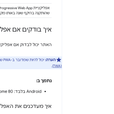
אפליקציית Progressive Web App ‏ (PWA)
שהותקנה בהיקף שונה באותו מקו
איך בודקים אם אפליקציית roid
האתר יכול לבדוק אם אפליקציית Android שלכם מ
הערה:
יכול להיות שמדובר ב-PWA שארוז באמצעות
.
(TWA)
נתמך ב:
‫Android בלבד: Chrome 80 ואילך
איך מעדכנים את האפליקציה ל-ndroid