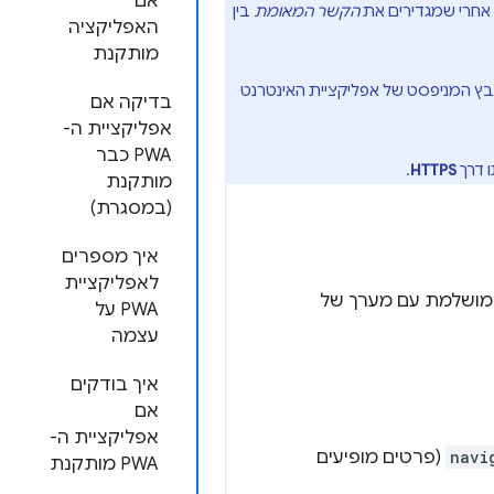
אם
הקשר המאומת
בין
האפליקציה
מותקנת
בץ המניפסט של אפליקציית האינטרנט
בדיקה אם
אפליקציית ה-
PWA כבר
.
HTTPS
מותקנת
(במסגרת)
איך מספרים
לאפליקציית
ושלמת עם מערך של
PWA על
עצמה
איך בודקים
אם
אפליקציית ה-
navi
(פרטים מופיעים
PWA מותקנת