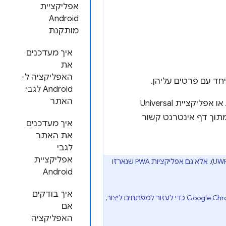
אפליקציית
Android
מותקנת
איך מעדכנים
את
האפליקציה ל-
ד עם פרטים עליהן.
Android לגבי
האתר
היא מאפשרת לכם לבדוק אם אפליקציית Progressive Web App ‏ (PWA), אפליקציית Android או אפליקציית Universal
מכשיר הנוכחי, גם מתוך אפליקציית ה-PWA עצמה וגם מתוך דף אינטרנט קשור
איך מעדכנים
את האתר
לגבי
אפליקציית
אלה יכולות להיות לא רק אפליקציות מקוריות ל-Android או אפליקציות של Universal Windows Platform ‏ (UWP), אלא גם אפליקציות PWA שנארזו
Android
איך בודקים
היא קבוצה של ספריות בקוד פתוח וכלי שורת פקודה (CLI) ל-Node.js. ‫Bubblewrap פותח על ידי צוות Google Chrome כדי לעזור למפתחים ליצור,
אם
האפליקציה