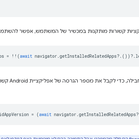
יקציות קשורות מותקנות במכשיר של המשתמש, אפשר להשתמ
ps
=
!!
(
await
navigator
.
getInstalledRelatedApps
?
.())
?
.
l
אם אתם יודעים א
idAppVersion
=
(
await
navigator
.
getInstalledRelatedApps
?