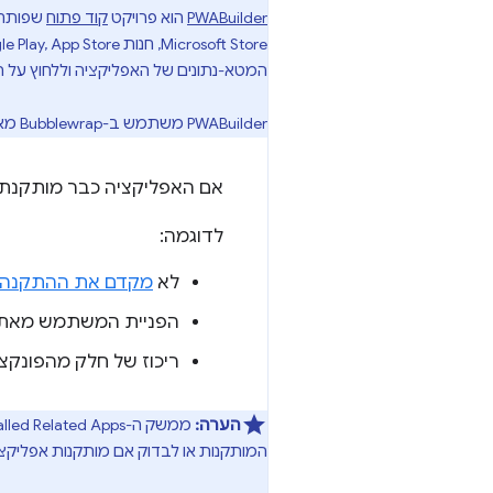
PWABuilder
הוא פרויקט
קוד פתוח
המטא-נתונים של האפליקציה וללחוץ על הלח
‫PWABuilder משתמש ב-Bubblewrap מאחורי הקלעים כדי לארוז אפליקציות PWA ל-Android ול-ChromeOS.
אם האפליקציה כבר מותקנת,
לדוגמה:
לא
מקדם את ההתקנה
הפניית המשתמש מאתר ש
ריכוז של חלק מהפונקצי
הערה:
ממשק ה-API Get Installed Related Apps מאפשר לבדוק רק אם האפליקציות
המותקנות או לבדוק אם מותקנות אפליקצי