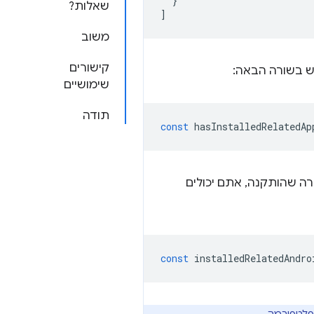
}
שאלות?
]
משוב
קישורים
ש בשורה הבאה:
שימושיים
תודה
const
hasInstalledRelatedAp
ת מזהה החבילה, כדי לקבל את מספר הגרסה של אפליקציית Android קשורה שהותקנה, אתם יכולים
const
installedRelatedAndro