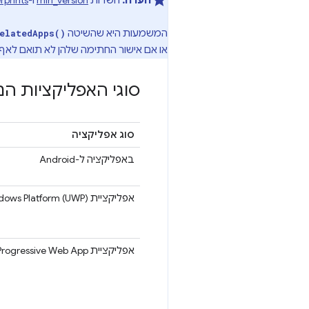
הערה:
השדות
min_version
ו-
rprints
המשמעות היא שהשיטה
elatedApps()
או אם אישור החתימה שלהן לא תואם לאף
סוגי האפליקציות ה
סוג אפליקציה
באפליקציה ל-Android
אפליקציית Universal Windows Platform (UWP)‎
אפליקציית Progressive Web App ‏ (PWA) שהותקנה באותו היקף באותו מקור