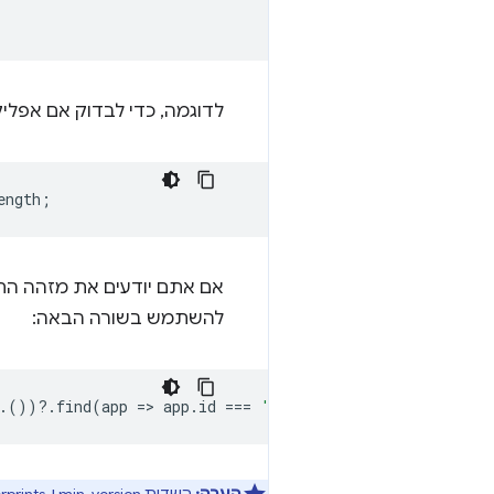
לדוגמה, כדי לבדוק אם אפל
ength
;
להשתמש בשורה הבאה:
.())
?
.
find
(
app
=
>
app
.
id
===
'com.example.twa'
)
?
.
versi