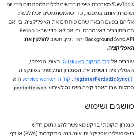
DevTools' מאחזרת טיפים חדשים לכלים למפתחים מדי יום
ושומרת אותם במטמון, כדי שהמשתמשים יוכלו לגשת
אליהם בפעם הבאה שהם פותחים את האפליקציה, בין אם
הם מחוברים לאינטרנט ובין אם לא. כדי שה-Periodic
Background Sync API יהיה זמין, חשוב
להתקין את
האפליקציה
.
עוברים אל
קוד המקור ב-GitHub
. באופן ספציפי,
האפליקציה רושמת את הסנכרון התקופתי בפונקציה
registerPeriodicSync()
.
קוד ה-service worker
הוא
המקום שבו האפליקציה מאזינה לאירוע
periodicsync
.
מושגים ושימוש
סנכרון תקופתי ברקע מאפשר להציג תוכן חדש
כשמפעילים אפליקציית אינטרנט מתקדמת (PWA) או דף