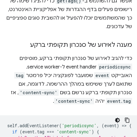
אפשר גם להשתמש ב-
getTags()
כדי להציג רשימה של
רישומים פעילים בדף ההגדרות של אפליקציית האינטרנט,
כך שהמשתמשים יוכלו להפעיל או להשבית סוגים ספציפיים
של עדכונים.
מענה לאירוע של סנכרון תקופתי ברקע
כדי להגיב לאירוע של סנכרון תקופתי ברקע, מוסיפים
periodicsync
event handler ל-service worker.
האובייקט
event
שמועבר לפונקציה יכיל פרמטר
tag
שתואם לערך ששימש במהלך ההרשמה. לדוגמה, אם
סנכרון תקופתי ברקע נרשם בשם
'content-sync'
, אז
event.tag
יהיה
'content-sync'
.
self
.
addEventListener
(
'periodicsync'
,
(
event
)
=
>
{
if
(
event
.
tag
===
'content-sync'
)
{