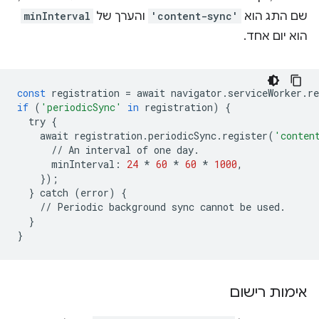
שם התג הוא
'content-sync'
והערך של
minInterval
הוא יום אחד.
const
registration
=
await
navigator
.
serviceWorker
.
re
if
(
'periodicSync'
in
registration
)
{
try
{
await
registration
.
periodicSync
.
register
(
'conten
//
An
interval
of
one
day
.
minInterval
:
24
*
60
*
60
*
1000
,
});
}
catch
(
error
)
{
//
Periodic
background
sync
cannot
be
used
.
}
}
אימות רישום