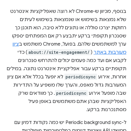
בנוסף, מכיוון ש-Chrome לא רוצה שאפליקציות אינטרנט
שלא נמצאות בשימוש או שנמצאות בשימוש לעיתים
רחוקות יצרכו סוללה או נתונים ללא סיבה, הוא תוכנן כך
שסנכרון תקופתי ברקע יתבצע רק אם המפתחים יספקו
ערך למשתמשים שלהם. בפועל, Chrome משתמש ב
ציון
מעורבות באתר
(
about://site-engagement/
) כדי
לקבוע אם ועד כמה פעמים יכולים להתרחש סנכרונים
תקופתיים ברקע עבור אפליקציית אינטרנט נתונה. במילים
אחרות, אירוע
periodicsync
לא יופעל בכלל אלא אם ציון
המעורבות גדול מאפס, והערך שלו משפיע על התדירות
שבה מופעל אירוע
periodicsync
. כך מוודאים שרק
האפליקציות שבהן אתם משתמשים באופן פעיל
מסתנכרנות ברקע.
ל-Periodic background sync יש כמה נקודות דמיון עם
ממשקי API ושיטות קיימים בפלטפורמות פופולריות.