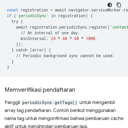
const
registration
=
await
navigator
.
serviceWorker
.
re
if
(
'periodicSync'
in
registration
)
{
try
{
await
registration
.
periodicSync
.
register
(
'conten
//
An
interval
of
one
day
.
minInterval
:
24
*
60
*
60
*
1000
,
});
}
catch
(
error
)
{
//
Periodic
background
sync
cannot
be
used
.
}
}
Memverifikasi pendaftaran
Panggil
periodicSync.getTags()
untuk mengambil
array tag pendaftaran. Contoh berikut menggunakan
nama tag untuk mengonfirmasi bahwa pembaruan cache
aktif untuk menghindari pembaruan lagi.