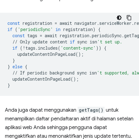
const
registration
=
await
navigator
.
serviceWorker
.
re
if
(
'periodicSync'
in
registration
)
{
const
tags
=
await
registration
.
periodicSync
.
getTa
//
Only
update
content
if
sync
isn
't set up.
if
(
!
tags
.
includes
(
'content-sync'
))
{
updateContentOnPageLoad
();
}
}
else
{
//
If
periodic
background
sync
isn
't supported, al
updateContentOnPageLoad
();
}
Anda juga dapat menggunakan
getTags()
untuk
menampilkan daftar pendaftaran aktif di halaman setelan
aplikasi web Anda sehingga pengguna dapat
mengaktifkan atau menonaktifkan jenis update tertentu.