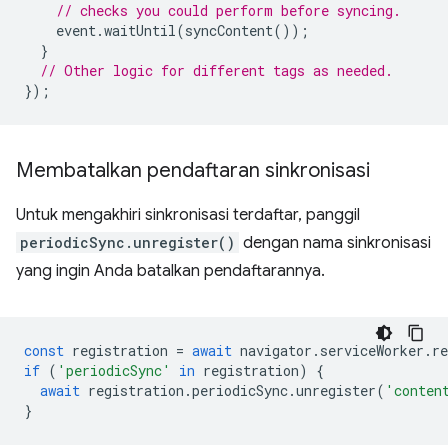
// checks you could perform before syncing.
event
.
waitUntil
(
syncContent
());
}
// Other logic for different tags as needed.
});
Membatalkan pendaftaran sinkronisasi
Untuk mengakhiri sinkronisasi terdaftar, panggil
periodicSync.unregister()
dengan nama sinkronisasi
yang ingin Anda batalkan pendaftarannya.
const
registration
=
await
navigator
.
serviceWorker
.
re
if
(
'periodicSync'
in
registration
)
{
await
registration
.
periodicSync
.
unregister
(
'conten
}