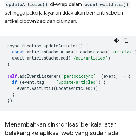
updateArticles()
di-wrap dalam
event.waitUntil()
sehingga pekerja layanan tidak akan berhenti sebelum
artikel didownload dan disimpan.
async
function
updateArticles
()
{
const
articlesCache
=
await
caches
.
open
(
'articles'
await
articlesCache
.
add
(
'/api/articles'
);
}
self
.
addEventListener
(
'periodicsync'
,
(
event
)
=
>
{
if
(
event
.
tag
===
'update-articles'
)
{
event
.
waitUntil
(
updateArticles
());
}
});
Menambahkan sinkronisasi berkala latar
belakang ke aplikasi web yang sudah ada