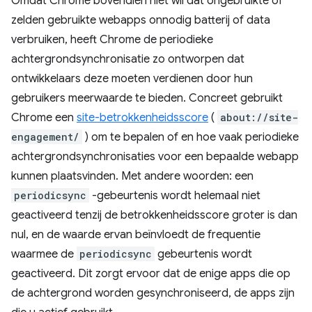
Omdat Chrome bovendien niet wil dat ongebruikte of
zelden gebruikte webapps onnodig batterij of data
verbruiken, heeft Chrome de periodieke
achtergrondsynchronisatie zo ontworpen dat
ontwikkelaars deze moeten verdienen door hun
gebruikers meerwaarde te bieden. Concreet gebruikt
Chrome een
site-betrokkenheidsscore
(
about://site-
engagement/
) om te bepalen of en hoe vaak periodieke
achtergrondsynchronisaties voor een bepaalde webapp
kunnen plaatsvinden. Met andere woorden: een
periodicsync
-gebeurtenis wordt helemaal niet
geactiveerd tenzij de betrokkenheidsscore groter is dan
nul, en de waarde ervan beïnvloedt de frequentie
waarmee de
periodicsync
gebeurtenis wordt
geactiveerd. Dit zorgt ervoor dat de enige apps die op
de achtergrond worden gesynchroniseerd, de apps zijn