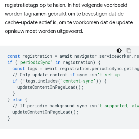
registratietags op te halen. In het volgende voorbeeld
worden tagnamen gebruikt om te bevestigen dat de
cache-update actief is, om te voorkomen dat de update
opnieuw moet worden uitgevoerd.
const
registration
=
await
navigator
.
serviceWorker
.
re
if
(
'periodicSync'
in
registration
)
{
const
tags
=
await
registration
.
periodicSync
.
getTa
//
Only
update
content
if
sync
isn
't set up.
if
(
!
tags
.
includes
(
'content-sync'
))
{
updateContentOnPageLoad
();
}
}
else
{
//
If
periodic
background
sync
isn
't supported, al
updateContentOnPageLoad
();
}