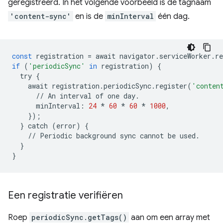
geregistreerd. In het volgende voorbeeld is de tagnaam
'content-sync'
en is de
minInterval
één dag.
const
registration
=
await
navigator
.
serviceWorker
.
re
if
(
'periodicSync'
in
registration
)
{
try
{
await
registration
.
periodicSync
.
register
(
'conten
//
An
interval
of
one
day
.
minInterval
:
24
*
60
*
60
*
1000
,
});
}
catch
(
error
)
{
//
Periodic
background
sync
cannot
be
used
.
}
}
Een registratie verifiëren
Roep
periodicSync.getTags()
aan om een array met