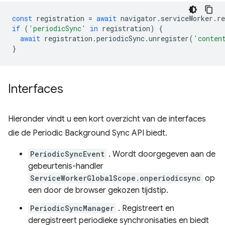
const
registration
=
await
navigator
.
serviceWorker
.
re
if
(
'periodicSync'
in
registration
)
{
await
registration
.
periodicSync
.
unregister
(
'conten
}
Interfaces
Hieronder vindt u een kort overzicht van de interfaces
die de Periodic Background Sync API biedt.
PeriodicSyncEvent
. Wordt doorgegeven aan de
gebeurtenis-handler
ServiceWorkerGlobalScope.onperiodicsync
op
een door de browser gekozen tijdstip.
PeriodicSyncManager
. Registreert en
deregistreert periodieke synchronisaties en biedt