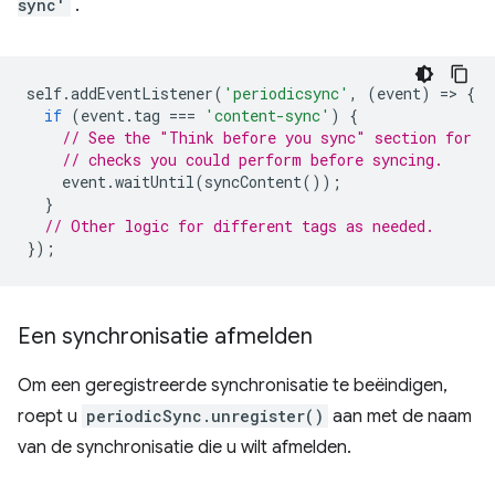
sync'
.
self
.
addEventListener
(
'periodicsync'
,
(
event
)
=
>
{
if
(
event
.
tag
===
'content-sync'
)
{
// See the "Think before you sync" section for
// checks you could perform before syncing.
event
.
waitUntil
(
syncContent
());
}
// Other logic for different tags as needed.
});
Een synchronisatie afmelden
Om een geregistreerde synchronisatie te beëindigen,
roept u
periodicSync.unregister()
aan met de naam
van de synchronisatie die u wilt afmelden.