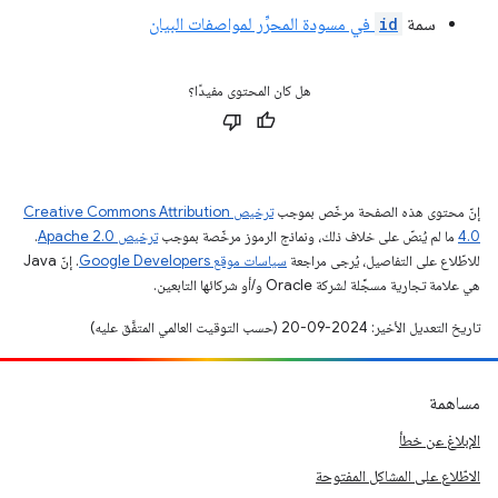
سمة
id
في مسودة المحرِّر لمواصفات البيان
هل كان المحتوى مفيدًا؟
إنّ محتوى هذه الصفحة مرخّص بموجب
ترخيص Creative Commons Attribution
4.0‏
ما لم يُنصّ على خلاف ذلك، ونماذج الرموز مرخّصة بموجب
ترخيص Apache 2.0‏
.
للاطّلاع على التفاصيل، يُرجى مراجعة
سياسات موقع Google Developers‏
. إنّ Java
هي علامة تجارية مسجَّلة لشركة Oracle و/أو شركائها التابعين.
تاريخ التعديل الأخير: 2024-09-20 (حسب التوقيت العالمي المتفَّق عليه)
مساهمة
الإبلاغ عن خطأ
الاطّلاع على المشاكل المفتوحة