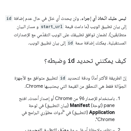
ليس عليك اتّخاذ أي إجراء
، ولن يحدث أي خلل في حال عدم إضافة
id
إلى بيان تطبيق الويب (ما دامت قيمة
start_url
و مسار البيان
متطابقَين). لضمان توافق تطبيقك على الويب التقدّمي مع الإصدارات
المستقبلية، يمكنك إضافة سمة
id
إلى بيان تطبيق الويب.
كيف يمكنني تحديد
id
وضبطه؟
إنّ الطريقة الأكثر أمانًا ودقة لتحديد
id
لتطبيق متوافق مع الأجهزة
الجوّالة فقط هي التحقّق من القيمة التي يحتسِبها Chrome.
باستخدام الإصدار 96 من Chrome أو إصدار أحدث، افتح
pane (لوحة)
Manifest
(بيان التطبيق) في لوحة
Application
(التطبيق) في "أدوات مطوّري البرامج في
Chrome".
ستظهر ملاحظة أسفل سمة
معرّف التطبيق المحسوب