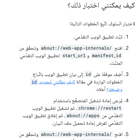
كيف يمكنني اختبار ذلك؟
لاختبار السلوك، اتّبِع الخطوات التالية:
ثبِّت تطبيق الويب التقدّمي.
افتح
about://web-app-internals/
وتحقّق من
manifest_id
و
start_url
لتطبيق الويب التقدّمي
المثبَّت.
أضِف موقعًا على
id
إلى بيان تطبيق الويب باتّباع
الخطوات الواردة في مقالة
كيف يمكنني تحديد
id
وضبطه؟
أعلاه.
يُرجى إعادة تشغيل المتصفّح باستخدام
chrome://restart
، ثم تشغيل تطبيق الويب
التقدّمي من
about://apps
، ثم إغلاق تطبيق الويب
التقدّمي لفرض إعادة تحميل ملف البيان.
افتح
about://web-app-internals/
وتحقّق من