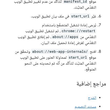
موقع
manifest_id
للتأكّد من عدم تغيير تطبيق الويب
التقدّمي المثبَّت.
غيِّر
start_url
في ملف بيان تطبيق الويب.
يُرجى إعادة تشغيل المتصفّح باستخدام
chrome://restart
، ثم تشغيل تطبيق الويب
التقدّمي من
about://apps
، ثم إغلاق تطبيق الويب
التقدّمي لفرض إعادة تحميل ملف البيان.
افتح
about://web-app-internals/
وتحقّق من
موقع
start_url
لمحاولة العثور على تطبيق الويب
التقدّمي المثبّت للتأكّد من أنّه تم تحديثه على النحو
المتوقّع.
مراجع إضافية
الشرح
مستند التصميم