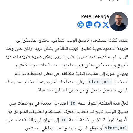
Pete LePage
عندما يُثبِّت المستخدم تطبيق الويب التقدّمي، يحتاج المتصفّح إلى
طريقة لتحديد هوية تطبيق الويب التقدّمي بشكل فريد. ولكن حتى وقت
قريب، لم تحدّد مواصفات بيان تطبيق الويب بشكل صريح طريقة لتحديد
تطبيق ويب تقدّمي بشكل فريد، ما يترك للمتصفّحات حرية الاختيار
ويؤدي بدوره إلى عمليات تنفيذ مختلفة. في بعض المتصفّحات، يتم
استخدام
start_url
، وفي متصفّحات أخرى، يتم استخدام مسار ملف
البيان، ما يجعل تعديل أيّ من هذين الحقلين مستحيلاً.
لحلّ هذه المشكلة، تتوفّر سمة
id
اختيارية جديدة في مواصفات بيان
تطبيق الويب، تتيح لك تحديد المعرّف المستخدَم لتطبيقك المتوافق مع
الأجهزة الجوّالة. تؤدي إضافة السمة
id
إلى البيان إلى إزالة الاعتماد على
start_url
أو موقع البيان، ما يتيح تعديلهما في المستقبل.