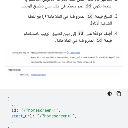
عندما يكون
id
غير
محدّد في ملف بيان تطبيق الويب.
انسخ قيمة
id
المعروضة في الملاحظة (راجِع لقطة
الشاشة أدناه).
أضِف موقعًا على
id
إلى بيان تطبيق الويب باستخدام
قيمة
id
المعروضة في الملاحظة.
{
...
id
:
"/?homescreen=1"
,
s
tart
_url
:
"/?homescreen=1"
,
...
}