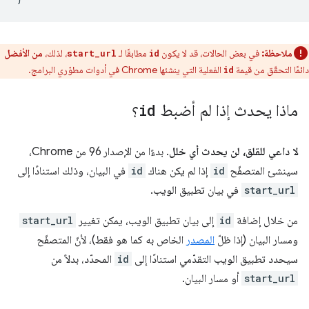
ملاحظة:
في بعض الحالات، قد لا يكون
مطابقًا لـ
، لذلك،
من الأفضل
start_url
id
دائمًا التحقّق من قيمة
الفعلية التي ينشئها Chrome في أدوات مطوّري البرامج.
id
ماذا يحدث إذا لم أضبط
id
؟
لا داعي للقلق، لن يحدث أي خلل
. بدءًا من الإصدار 96 من Chrome،
سينشئ المتصفّح
id
إذا لم يكن هناك
id
في البيان، وذلك استنادًا إلى
start_url
في بيان تطبيق الويب.
من خلال إضافة
id
إلى بيان تطبيق الويب، يمكن تغيير
start_url
ومسار البيان (إذا ظلّ
المصدر
الخاص به كما هو فقط)، لأنّ المتصفّح
سيحدد تطبيق الويب التقدّمي استنادًا إلى
id
المحدّد، بدلاً من
start_url
أو مسار البيان.