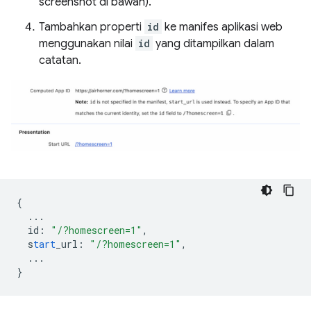
screenshot di bawah).
Tambahkan properti
id
ke manifes aplikasi web
menggunakan nilai
id
yang ditampilkan dalam
catatan.
{
...
id
:
"/?homescreen=1"
,
s
tart
_url
:
"/?homescreen=1"
,
...
}