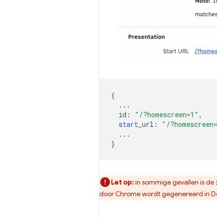
{
...
id
:
"/?homescreen=1"
,
s
tart
_url
:
"/?homescreen
...
}
Let op:
in sommige gevallen is de
door Chrome wordt gegenereerd in Dev