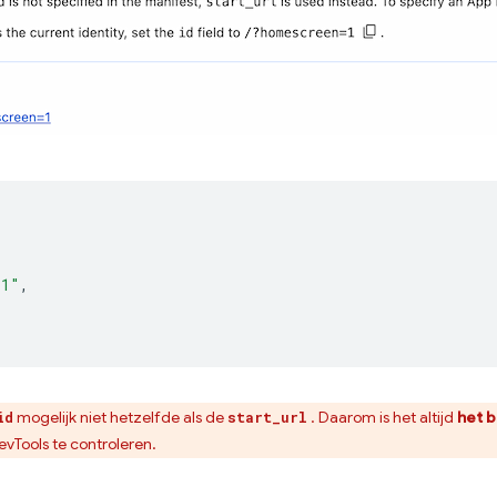
=1"
,
mogelijk niet hetzelfde als de
. Daarom is het altijd
het 
id
start_url
Tools te controleren.