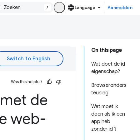
/
Aanmelden
On this page
Wat doet de id
eigenschap?
Was this helpful?
Browseronders
teuning
s met de
Wat moet ik
de web-
doen als ik een
app heb
zonder id ?