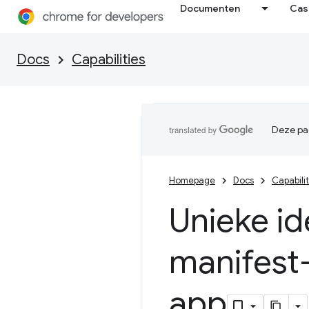
Documenten
Cas
Docs
Capabilities
Deze pag
Homepage
Docs
Capabilit
Unieke id
manifest
app