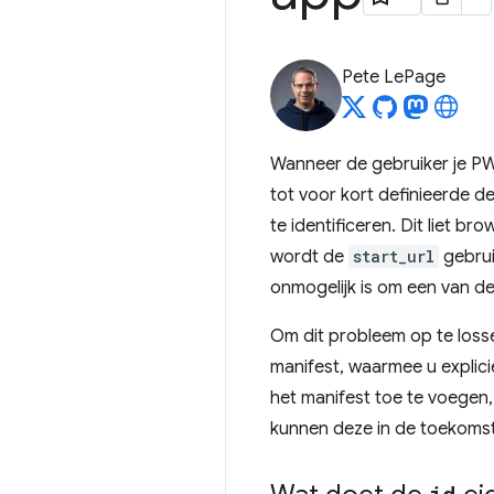
Pete LePage
Wanneer de gebruiker je PW
tot voor kort definieerde d
te identificeren. Dit liet b
wordt de
start_url
gebrui
onmogelijk is om een ​​van d
Om dit probleem op te losse
manifest, waarmee u explici
het manifest toe te voegen,
kunnen deze in de toekomst