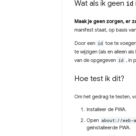
Wat als ik geen
id
Maak je geen zorgen, er z
manifest staat, op basis va
Door een
id
toe te voegen
te wijzigen (als en alleen al
van de opgegeven
id
, in 
Hoe test ik dit?
Om het gedrag te testen, v
Installeer de PWA.
Open
about://web-a
geïnstalleerde PWA.