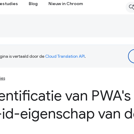
estudies
Blog
Nieuw in Chroom
ina is vertaald door de
Cloud Translation API
.
ies
entificatie van PWA'
-id-eigenschap van 