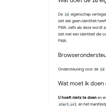
Wat doet de
id
ei
De
id
eigenschap vertegen
ziet dat geen identiteit he
PWA, zelfs als deze wordt 
ziet met een identiteit die
PWA.
Browserondersteu
Ondersteuning voor de
id
Wat moet ik doen 
U hoeft niets te doen
en er
start_url
en het manifest