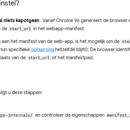
instel?
al niets kapotgaan
. Vanaf Chrome 96 genereert de browser
n de
start_url
in het webapp-manifest.
 aan het manifest van de web-app, is het mogelijk om de
sta
s hun specifieke
oorsprong
hetzelfde blijft!). De browser ident
plaats van de
start_url
of het manifestpad.
olgt u deze stappen:
pp-internals/
en controleer de eigenschappen
manifest_