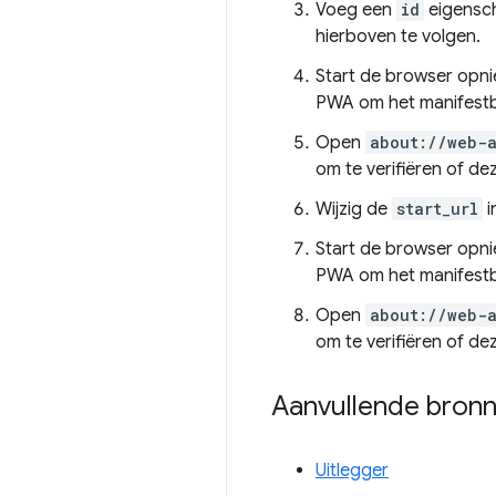
Voeg een
id
eigensc
hierboven te volgen.
Start de browser opn
PWA om het manifestb
Open
about://web-a
om te verifiëren of dez
Wijzig de
start_url
i
Start de browser opn
PWA om het manifestb
Open
about://web-a
om te verifiëren of de
Aanvullende bron
Uitlegger