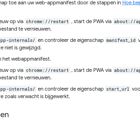
hap toe aan uw web-appmanifest door de stappen in
Hoe bep
ieuw op via
chrome://restart
, start de PWA via
about://a
estand te vernieuwen.
pp-internals/
en controleer de eigenschap
manifest_id
v
e niet is gewijzigd.
n het webappmanifest.
ieuw op via
chrome://restart
, start de PWA via
about://a
estand te vernieuwen.
pp-internals/
en controleer de eigenschap
start_url
voo
ze zoals verwacht is bijgewerkt.
nen