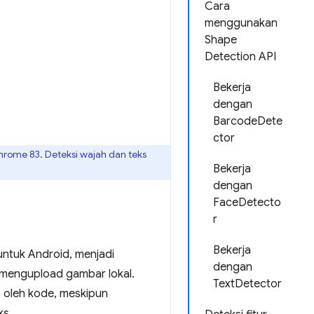
Cara
menggunakan
Shape
Detection API
Bekerja
dengan
BarcodeDete
ctor
Chrome 83. Deteksi wajah dan teks
Bekerja
dengan
FaceDetecto
r
Bekerja
ntuk Android, menjadi
dengan
 mengupload gambar lokal.
TextDetector
s oleh kode, meskipun
ks.