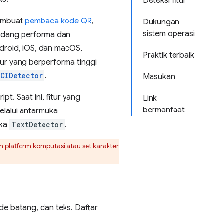
Deteksi fitur
membuat
pembaca kode QR
,
Dukungan
sistem operasi
pandang performa dan
ndroid, iOS, dan macOS,
Praktik terbaik
tur yang berperforma tinggi
CIDetector
.
Masukan
t. Saat ini, fitur yang
Link
bermanfaat
elalui antarmuka
uka
TextDetector
.
h platform komputasi atau set karakter
.
ode batang, dan teks. Daftar