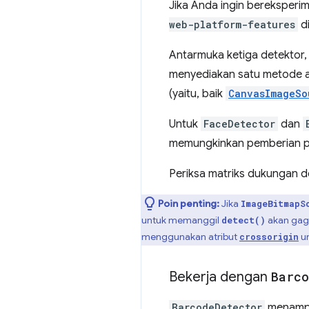
Jika Anda ingin bereksperi
web-platform-features
d
Antarmuka ketiga detektor
menyediakan satu metode a
(yaitu, baik
CanvasImageSo
Untuk
FaceDetector
dan
memungkinkan pemberian pe
Periksa matriks dukungan 
Poin penting:
Jika
ImageBitmapS
untuk memanggil
akan gag
detect()
menggunakan atribut
un
crossorigin
Bekerja dengan
Barco
BarcodeDetector
menampil