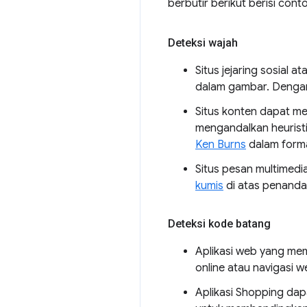
berbutir berikut berisi con
Deteksi wajah
Situs jejaring sosial
dalam gambar. Dengan
Situs konten dapat m
mengandalkan heuristi
Ken Burns
dalam format
Situs pesan multimed
kumis
di atas penanda
Deteksi kode batang
Aplikasi web yang m
online atau navigasi 
Aplikasi Shopping da