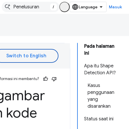
/
Masuk
Pada halaman
ini
Apa itu Shape
Detection API?
formasi ini membantu?
Kasus
 gambar
penggunaan
yang
disarankan
 kode
Status saat ini