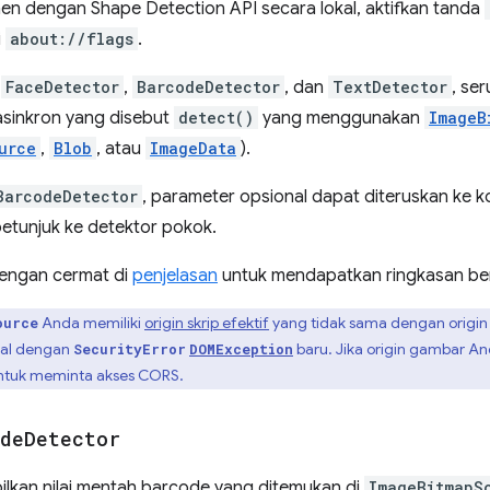
men dengan Shape Detection API secara lokal, aktifkan tanda
i
about://flags
.
,
FaceDetector
,
BarcodeDetector
, dan
TextDetector
, se
sinkron yang disebut
detect()
yang menggunakan
ImageB
urce
,
Blob
, atau
ImageData
).
BarcodeDetector
, parameter opsional dapat diteruskan ke k
tunjuk ke detektor pokok.
dengan cermat di
penjelasan
untuk mendapatkan ringkasan ber
Anda memiliki
origin skrip efektif
yang tidak sama dengan origin
ource
al dengan
baru. Jika origin gambar 
SecurityError
DOMException
tuk meminta akses CORS.
de
Detector
kan nilai mentah barcode yang ditemukan di
ImageBitmapS