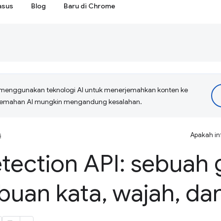
asus
Blog
Baru di Chrome
menggunakan teknologi AI untuk menerjemahkan konten ke
erjemahan AI mungkin mengandung kesalahan.
s
Apakah in
tection API: sebuah
ribuan kata
,
wajah
,
dan