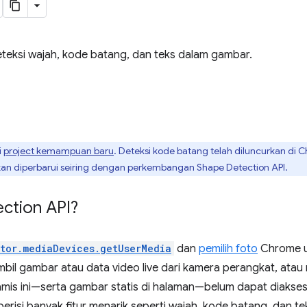
teksi wajah, kode batang, dan teks dalam gambar.
i
project kemampuan baru
. Deteksi kode batang telah diluncurkan di 
i akan diperbarui seiring dengan perkembangan Shape Detection API.
ection API?
tor.mediaDevices.getUserMedia
dan
pemilih foto
Chrome u
l gambar atau data video live dari kamera perangkat, atau
namis ini—serta gambar statis di halaman—belum dapat diakse
isi banyak fitur menarik seperti wajah, kode batang, dan te