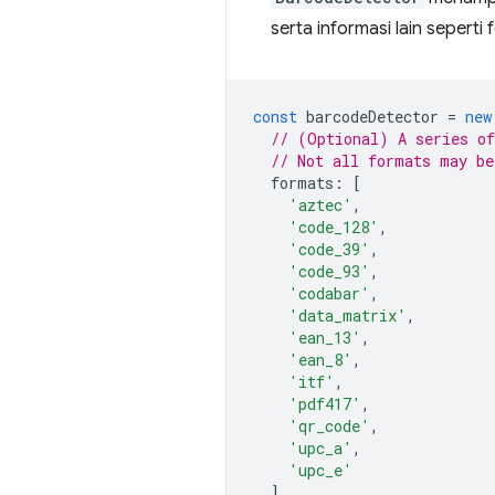
serta informasi lain seperti
const
barcodeDetector
=
new
// (Optional) A series of
// Not all formats may be
formats
:
[
'aztec'
,
'code_128'
,
'code_39'
,
'code_93'
,
'codabar'
,
'data_matrix'
,
'ean_13'
,
'ean_8'
,
'itf'
,
'pdf417'
,
'qr_code'
,
'upc_a'
,
'upc_e'
]