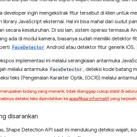
ika developer ingin mengekstrak fitur tersebut di klien untuk 
ibrary JavaScript eksternal. Hal ini bisa mahal dari sudut 
secara keseluruhan. Di sisi lain, sistem operasi termasuk A
ang ada di modul kamera, biasanya sudah memiliki detektor fi
perti
FaceDetector
Android atau detektor fitur generik iOS,
spos implementasi ini melalui serangkaian antarmuka JavaScrip
jah melalui antarmuka
FaceDetector
, deteksi kode batang m
teksi teks (Pengenalan Karakter Optik, (OCR)) melalui antarm
merupakan bidang yang menarik, tidak dianggap cukup stabil di seluru
 sebabnya deteksi teks dipindahkan ke
spesifikasi informatif
yang terpisah
ng disarankan
tas, Shape Detection API saat ini mendukung deteksi wajah, k