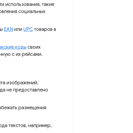
и использования, такие
новления социальных
ды
EAN
или
UPC
товаров в
екские коды
своих
ную с их рейсами.
нта изображений,
гда не предоставлено
избежать размещения
да текстов, например,