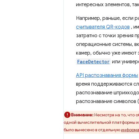
интересных элементов, так
Например, раньше, если р
считывателя QR-кодов
, и
затратно с точки зрения 
операционные системы, вк
камер, обычно уже имеют 
FaceDetector
или универ
API распознавания формы
время поддерживаются сл
распознавание штрихкодо
распознавание символов 
Внимание:
Несмотря на то, что 
одной вычислительной платформы ил
было вынесено в отдельную
информа