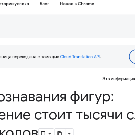
стории успеха
Блог
Новое в Chrome
аница переведена с помощью
Cloud Translation API
.
Эта информация 
ознавания фигур:
ние стоит тысячи 
-кодов