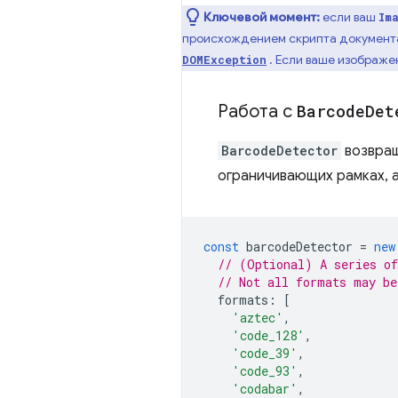
Ключевой момент:
если ваш
Im
происхождением скрипта документа,
. Если ваше изображе
DOMException
Работа с
Barcode
Det
BarcodeDetector
возвращ
ограничивающих рамках, 
const
barcodeDetector
=
new
// (Optional) A series of
// Not all formats may be
formats
:
[
'aztec'
,
'code_128'
,
'code_39'
,
'code_93'
,
'codabar'
,