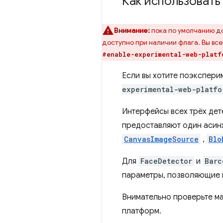
Как использовать
Внимание:
пока по умолчанию до
доступно при наличии флага. Вы все
#enable-experimental-web-platf
Если вы хотите поэкспери
experimental-web-platfo
Интерфейсы всех трёх дет
предоставляют один аси
CanvasImageSource
,
Blo
Для
FaceDetector
и
Barc
параметры, позволяющие 
Внимательно проверьте м
платформ.