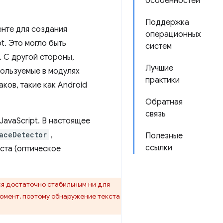
особенностей
Поддержка
енте для создания
операционных
t. Это могло быть
систем
. С другой стороны,
Лучшие
пользуемые в модулях
практики
ов, такие как Android
Обратная
связь
avaScript. В настоящее
aceDetector
,
Полезные
ссылки
ста (оптическое
ся достаточно стабильным ни для
омент, поэтому обнаружение текста