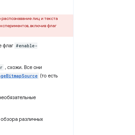
 распознавание лиц и текста
экспериментов, включив флаг
е флаг
#enable-
r
, схожи. Все они
ageBitmapSource
(то есть
необязательные
 обзора различных