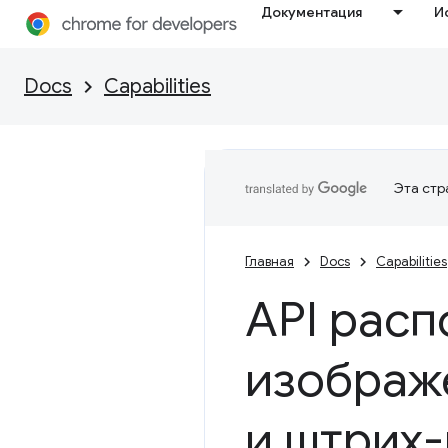
Документация
И
Docs
Capabilities
Эта стр
Главная
Docs
Capabilities
API расп
изображе
и штрих