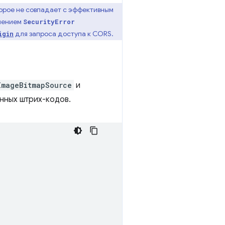
торое не совпадает с эффективным
ючением
SecurityError
для запроса доступа к CORS.
igin
ImageBitmapSource
и
нных штрих-кодов.