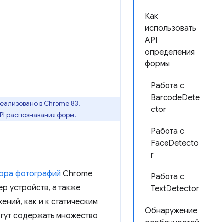
Как
использовать
API
определения
формы
Работа с
BarcodeDete
еализовано в Chrome 83.
ctor
PI распознавания форм.
Работа с
FaceDetecto
r
бора фотографий
Chrome
Работа с
р устройств, а также
TextDetector
ний, как и к статическим
Обнаружение
огут содержать множество