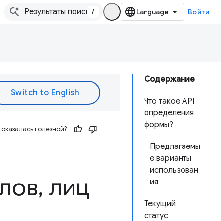
/
Войти
Содержание
Что такое API
определения
формы?
оказалась полезной?
Предлагаемы
е варианты
использован
слов
,
лиц
ия
Текущий
статус