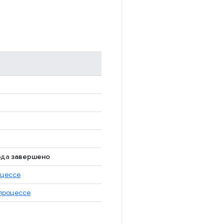
ода
завершено
оцессе
 процессе