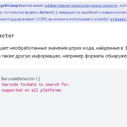
имеет
эффективное происхождение скрипта
, ко
ageBitmapSource
 то попытки вызвать
завершится ошибкой с новым искл
detect()
ние поддерживает CORS, вы можете использовать атрибут
crossor
ector
ает необработанные значения штрих-кода, найденные в
а также другую информацию, например форматы обнаруже
BarcodeDetector
({
 barcode formats to search for.
 supported on all platforms