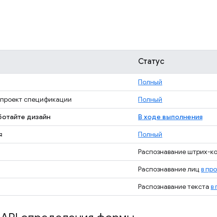
Статус
Полный
 проект спецификации
Полный
ботайте дизайн
В ходе выполнения
я
Полный
Распознавание штрих-к
Распознавание лиц
в пр
Распознавание текста
в