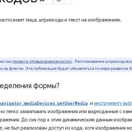
распознает лица, штрихкоды и текст на изображениях.
частью
проекта «Новые возможности»
. Распознавание штрихкодов р
о за флагом. Эта публикация будет обновляться по мере развития A
ределения формы?
navigator.mediaDevices.getUserMedia
и
инструменту вы
ьно легко захватывать изображения или видеоданные с каме
ражения. До сих пор к этим динамическим данным изображе
, не был реализован доступ из кода, хотя изображения м