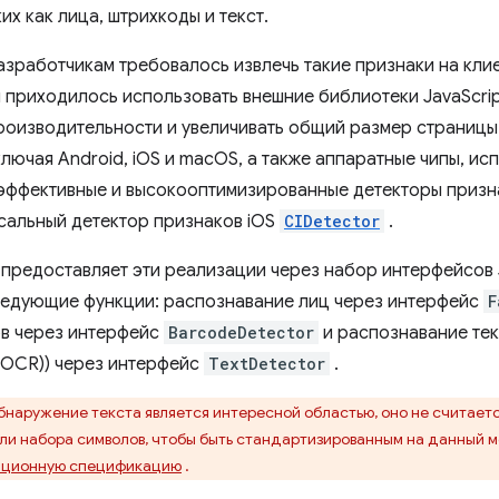
их как лица, штрихкоды и текст.
азработчикам требовалось извлечь такие признаки на кли
м приходилось использовать внешние библиотеки JavaScrip
производительности и увеличивать общий размер страницы
лючая Android, iOS и macOS, а также аппаратные чипы, ис
эффективные и высокооптимизированные детекторы признак
сальный детектор признаков iOS
CIDetector
.
предоставляет эти реализации через набор интерфейсов J
едующие функции: распознавание лиц через интерфейс
F
в через интерфейс
BarcodeDetector
и распознавание тек
(OCR)) через интерфейс
TextDetector
.
обнаружение текста является интересной областью, оно не считает
и набора символов, чтобы быть стандартизированным на данный м
ционную спецификацию
.