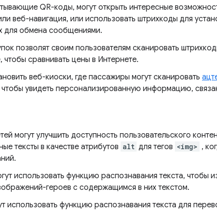
тывающие QR-коды, могут открыть интересные возможност
или веб-навигация, или использовать штрихкоды для уста
х для обмена сообщениями.
пок позволят своим пользователям сканировать штрихко
, чтобы сравнивать цены в Интернете.
ановить веб-киоски, где пассажиры могут сканировать
ацт
 чтобы увидеть персонализированную информацию, связан
тей могут улучшить доступность пользовательского конте
ые тексты в качестве атрибутов
alt
для тегов
<img>
, ко
аний.
огут использовать функцию распознавания текста, чтобы 
зображений-героев с содержащимся в них текстом.
т использовать функцию распознавания текста для перево