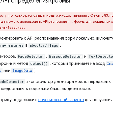
 API определения формы
ступно только распознавание штрихкодов, начиная с Chrome 83, но
гда можете использовать API распознавания формы для локальных 
.
orm-features
ментировать с API распознавания форм локально, включит
rm-features
в
about://flags
.
екторов,
FaceDetector
,
BarcodeDetector
и
TextDetecto
нхронный метод
detect()
, который принимает на вход
Im
b
или
ImageData
).
odeDetector
в конструктор детектора можно передавать 
предоставлять подсказки базовым детекторам.
атрицу поддержки в
пояснительной записке
для получения