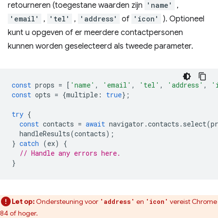
retourneren (toegestane waarden zijn
'name'
,
'email'
,
'tel'
,
'address'
of
'icon'
). Optioneel
kunt u opgeven of er meerdere contactpersonen
kunnen worden geselecteerd als tweede parameter.
const
props
=
[
'name'
,
'email'
,
'tel'
,
'address'
,
'
const
opts
=
{
multiple
:
true
};
try
{
const
contacts
=
await
navigator
.
contacts
.
select
(
p
handleResults
(
contacts
);
}
catch
(
ex
)
{
// Handle any errors here.
}
Let op:
Ondersteuning voor
en
vereist Chrome
'address'
'icon'
84 of hoger.