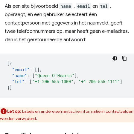
Als een site bijvoorbeeld
name
,
email
en
tel
.
opvraagt, en een gebruiker selecteert één
contactpersoon met gegevens in het naamveld, geeft
twee telefoonnummers op, maar heeft geen e-mailadres,
dan is het geretourneerde antwoord:
[{
"email"
:
[],
"name"
:
[
"Queen O'Hearts"
],
"tel"
:
[
"+1-206-555-1000"
,
"+1-206-555-1111"
]
}]
Let op:
Labels en andere semantische informatie in contactvelden
worden verwijderd.