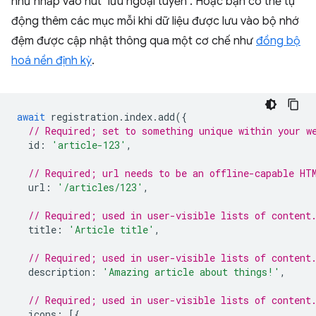
như nhấp vào nút "lưu ngoại tuyến". Hoặc bạn có thể tự
động thêm các mục mỗi khi dữ liệu được lưu vào bộ nhớ
đệm được cập nhật thông qua một cơ chế như
đồng bộ
hoá nền định kỳ
.
await
registration
.
index
.
add
({
// Required; set to something unique within your w
id
:
'article-123'
,
// Required; url needs to be an offline-capable HT
url
:
'/articles/123'
,
// Required; used in user-visible lists of content
title
:
'Article title'
,
// Required; used in user-visible lists of content
description
:
'Amazing article about things!'
,
// Required; used in user-visible lists of content
icons
:
[{