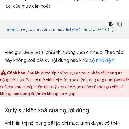
id
của mục cần xoá:
await
registration
.
index
.
delete
(
'article-123'
);
Việc gọi
delete()
chỉ ảnh hưởng đến chỉ mục. Thao tác
này không xoá bất kỳ nội dung nào khỏi
bộ nhớ đệm
.
Cảnh báo:
Sau khi được lập chỉ mục, các mục nhập sẽ không tự
động hết hạn. Bạn có thể hiển thị một giao diện trong ứng dụng web để
xoá các mục nhập hoặc định kỳ xoá các mục nhập cũ mà bạn biết sẽ
không còn dùng được khi không có mạng.
Xử lý sự kiện xoá của người dùng
Khi hiển thị nội dung đã lập chỉ mục, trình duyệt có thể