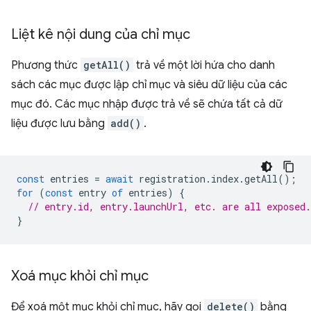
Liệt kê nội dung của chỉ mục
Phương thức
getAll()
trả về một lời hứa cho danh
sách các mục được lập chỉ mục và siêu dữ liệu của các
mục đó. Các mục nhập được trả về sẽ chứa tất cả dữ
liệu được lưu bằng
add()
.
const
entries
=
await
registration
.
index
.
getAll
();
for
(
const
entry
of
entries
)
{
// entry.id, entry.launchUrl, etc. are all exposed.
}
Xoá mục khỏi chỉ mục
Để xoá một mục khỏi chỉ mục, hãy gọi
delete()
bằng