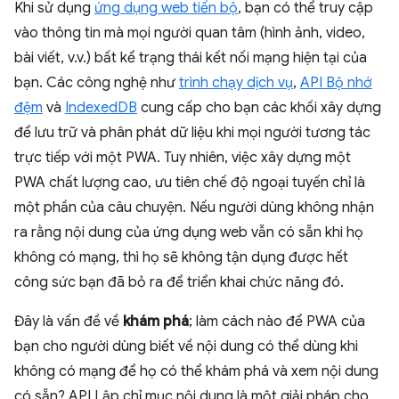
Khi sử dụng
ứng dụng web tiến bộ
, bạn có thể truy cập
vào thông tin mà mọi người quan tâm (hình ảnh, video,
bài viết, v.v.) bất kể trạng thái kết nối mạng hiện tại của
bạn. Các công nghệ như
trình chạy dịch vụ
,
API Bộ nhớ
đệm
và
IndexedDB
cung cấp cho bạn các khối xây dựng
để lưu trữ và phân phát dữ liệu khi mọi người tương tác
trực tiếp với một PWA. Tuy nhiên, việc xây dựng một
PWA chất lượng cao, ưu tiên chế độ ngoại tuyến chỉ là
một phần của câu chuyện. Nếu người dùng không nhận
ra rằng nội dung của ứng dụng web vẫn có sẵn khi họ
không có mạng, thì họ sẽ không tận dụng được hết
công sức bạn đã bỏ ra để triển khai chức năng đó.
Đây là vấn đề về
khám phá
; làm cách nào để PWA của
bạn cho người dùng biết về nội dung có thể dùng khi
không có mạng để họ có thể khám phá và xem nội dung
có sẵn? API Lập chỉ mục nội dung là một giải pháp cho