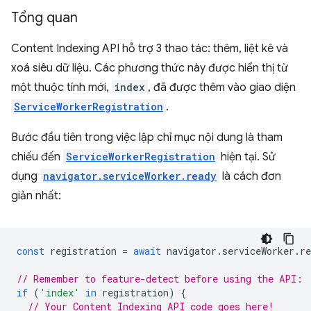
Tổng quan
Content Indexing API hỗ trợ 3 thao tác: thêm, liệt kê và
xoá siêu dữ liệu. Các phương thức này được hiển thị từ
một thuộc tính mới,
index
, đã được thêm vào giao diện
ServiceWorkerRegistration
.
Bước đầu tiên trong việc lập chỉ mục nội dung là tham
chiếu đến
ServiceWorkerRegistration
hiện tại. Sử
dụng
navigator.serviceWorker.ready
là cách đơn
giản nhất:
const
registration
=
await
navigator
.
serviceWorker
.
re
// Remember to feature-detect before using the API:
if
(
'index'
in
registration
)
{
// Your Content Indexing API code goes here!