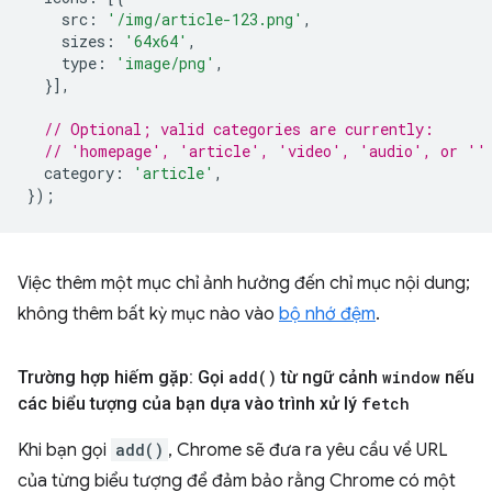
src
:
'/img/article-123.png'
,
sizes
:
'64x64'
,
type
:
'image/png'
,
}],
// Optional; valid categories are currently:
// 'homepage', 'article', 'video', 'audio', or ''
category
:
'article'
,
});
Việc thêm một mục chỉ ảnh hưởng đến chỉ mục nội dung;
không thêm bất kỳ mục nào vào
bộ nhớ đệm
.
Trường hợp hiếm gặp: Gọi
add(
)
từ ngữ cảnh
window
nếu
các biểu tượng của bạn dựa vào trình xử lý
fetch
Khi bạn gọi
add()
, Chrome sẽ đưa ra yêu cầu về URL
của từng biểu tượng để đảm bảo rằng Chrome có một