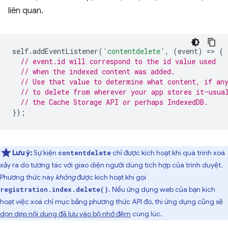
liên quan.
self
.
addEventListener
(
'contentdelete'
,
(
event
)
=
>
{
// event.id will correspond to the id value used
// when the indexed content was added.
// Use that value to determine what content, if an
// to delete from wherever your app stores it—usua
// the Cache Storage API or perhaps IndexedDB.
});
Lưu ý:
Sự kiện
chỉ được kích hoạt khi quá trình xoá
contentdelete
xảy ra do tương tác với giao diện người dùng tích hợp của trình duyệt.
Phương thức này
không
được kích hoạt khi gọi
. Nếu ứng dụng web của bạn kích
registration.index.delete()
hoạt việc xoá chỉ mục bằng phương thức API đó, thì ứng dụng cũng sẽ
dọn dẹp nội dung đã lưu vào bộ nhớ đệm
cùng lúc.