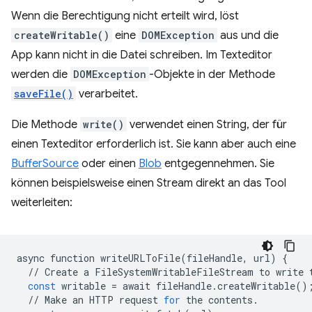
Wenn die Berechtigung nicht erteilt wird, löst
createWritable()
eine
DOMException
aus und die
App kann nicht in die Datei schreiben. Im Texteditor
werden die
DOMException
-Objekte in der Methode
saveFile()
verarbeitet.
Die Methode
write()
verwendet einen String, der für
einen Texteditor erforderlich ist. Sie kann aber auch eine
BufferSource
oder einen
Blob
entgegennehmen. Sie
können beispielsweise einen Stream direkt an das Tool
weiterleiten:
async
function
writeURLToFile
(
fileHandle
,
url
)
{
//
Create
a
FileSystemWritableFileStream
to
write
const
writable
=
await
fileHandle
.
createWritable
()
//
Make
an
HTTP
request
for
the
contents
.