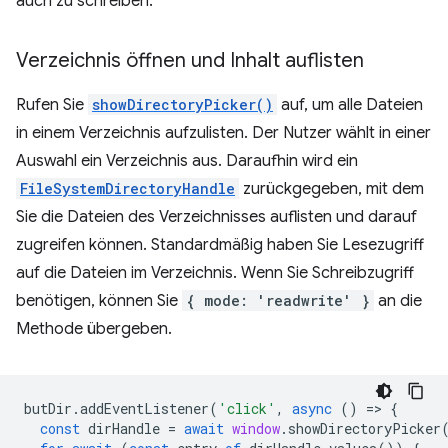
auch zu schreiben.
Verzeichnis öffnen und Inhalt auflisten
Rufen Sie
showDirectoryPicker()
auf, um alle Dateien
in einem Verzeichnis aufzulisten. Der Nutzer wählt in einer
Auswahl ein Verzeichnis aus. Daraufhin wird ein
FileSystemDirectoryHandle
zurückgegeben, mit dem
Sie die Dateien des Verzeichnisses auflisten und darauf
zugreifen können. Standardmäßig haben Sie Lesezugriff
auf die Dateien im Verzeichnis. Wenn Sie Schreibzugriff
benötigen, können Sie
{ mode: 'readwrite' }
an die
Methode übergeben.
butDir
.
addEventListener
(
'click'
,
async
()
=
>
{
const
dirHandle
=
await
window
.
showDirectoryPicker