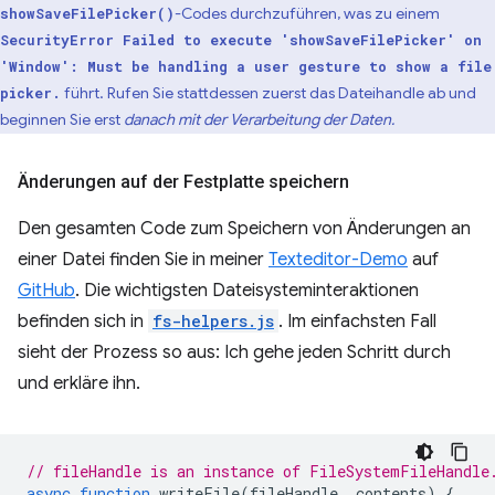
-Codes durchzuführen, was zu einem
showSaveFilePicker()
SecurityError Failed to execute 'showSaveFilePicker' on
'Window': Must be handling a user gesture to show a file
führt. Rufen Sie stattdessen zuerst das Dateihandle ab und
picker.
beginnen Sie erst
danach mit der Verarbeitung der Daten.
Änderungen auf der Festplatte speichern
Den gesamten Code zum Speichern von Änderungen an
einer Datei finden Sie in meiner
Texteditor-Demo
auf
GitHub
. Die wichtigsten Dateisysteminteraktionen
befinden sich in
fs-helpers.js
. Im einfachsten Fall
sieht der Prozess so aus: Ich gehe jeden Schritt durch
und erkläre ihn.
// fileHandle is an instance of FileSystemFileHandle
async
function
writeFile
(
fileHandle
,
contents
)
{