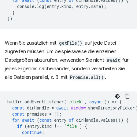
for
await
(
const
entry
of
dirHandle
.
values
())
{
console
.
log
(
entry
.
kind
,
entry
.
name
);
}
});
Wenn Sie zusätzlich mit
getFile()
auf jede Datei
zugreifen müssen, um beispielsweise die einzelnen
Dateigrößen abzurufen, verwenden Sie nicht
await
für
jedes Ergebnis nacheinander, sondern verarbeiten Sie
alle Dateien parallel, z. B. mit
Promise.all()
.
butDir
.
addEventListener
(
'click'
,
async
()
=
>
{
const
dirHandle
=
await
window
.
showDirectoryPicker
const
promises
=
[];
for
await
(
const
entry
of
dirHandle
.
values
())
{
if
(
entry
.
kind
!==
'file'
)
{
continue
;