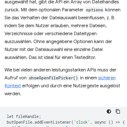
ausgewählt hat, gibt die API ein Array von Dateihandles
zurück. Mit dem optionalen Parameter
options
können
Sie das Verhalten der Dateiauswahl beeinflussen, z. B.
indem Sie dem Nutzer erlauben, mehrere Dateien,
Verzeichnisse oder verschiedene Dateitypen
auszuwählen. Ohne angegebene Optionen kann der
Nutzer mit der Dateiauswahl eine einzelne Datei
auswählen. Das ist ideal für einen Texteditor.
Wie bei vielen anderen leistungsstarken APIs muss der
Aufruf von
showOpenFilePicker()
in einem
sicheren
Kontext
erfolgen und durch eine Nutzergeste ausgelöst
werden.
let
fileHandle
;
butOpenFile
.
addEventListener
(
'click'
,
async
()
=
>
{