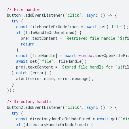
// File handle
button1
.
addEventListener
(
'click'
,
async
()
=
>
{
try
{
const
fileHandleOrUndefined
=
await
get
(
'file'
);
if
(
fileHandleOrUndefined
)
{
pre1
.
textContent
=
`Retrieved file handle "
${
f
return
;
}
const
[
fileHandle
]
=
await
window
.
showOpenFilePi
await
set
(
'file'
,
fileHandle
);
pre1
.
textContent
=
`Stored file handle for "
${
fi
}
catch
(
error
)
{
alert
(
error
.
name
,
error
.
message
);
}
});
// Directory handle
button2
.
addEventListener
(
'click'
,
async
()
=
>
{
try
{
const
directoryHandleOrUndefined
=
await
get
(
'di
if
(
directoryHandleOrUndefined
)
{