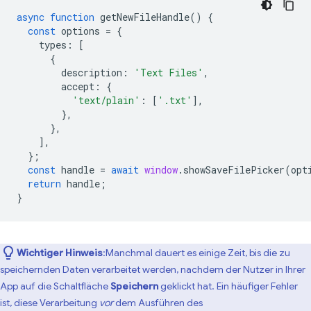
async
function
getNewFileHandle
()
{
const
options
=
{
types
:
[
{
description
:
'Text Files'
,
accept
:
{
'text/plain'
:
[
'.txt'
],
},
},
],
};
const
handle
=
await
window
.
showSaveFilePicker
(
opt
return
handle
;
}
Wichtiger Hinweis
:Manchmal dauert es einige Zeit, bis die zu
speichernden Daten verarbeitet werden, nachdem der Nutzer in Ihrer
App auf die Schaltfläche
Speichern
geklickt hat. Ein häufiger Fehler
ist, diese Verarbeitung
vor
dem Ausführen des