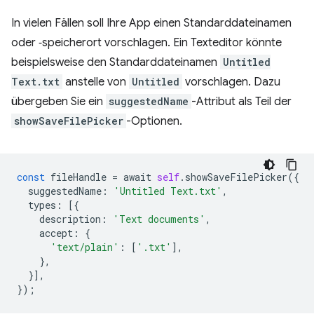
In vielen Fällen soll Ihre App einen Standarddateinamen
oder ‑speicherort vorschlagen. Ein Texteditor könnte
beispielsweise den Standarddateinamen
Untitled
Text.txt
anstelle von
Untitled
vorschlagen. Dazu
übergeben Sie ein
suggestedName
-Attribut als Teil der
showSaveFilePicker
-Optionen.
const
fileHandle
=
await
self
.
showSaveFilePicker
({
suggestedName
:
'Untitled Text.txt'
,
types
:
[{
description
:
'Text documents'
,
accept
:
{
'text/plain'
:
[
'.txt'
],
},
}],
});