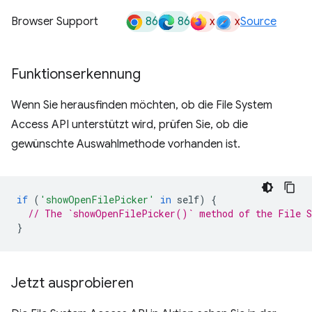
86
86
x
x
Browser Support
Source
Funktionserkennung
Wenn Sie herausfinden möchten, ob die File System
Access API unterstützt wird, prüfen Sie, ob die
gewünschte Auswahlmethode vorhanden ist.
if
(
'showOpenFilePicker'
in
self
)
{
// The `showOpenFilePicker()` method of the File S
}
Jetzt ausprobieren