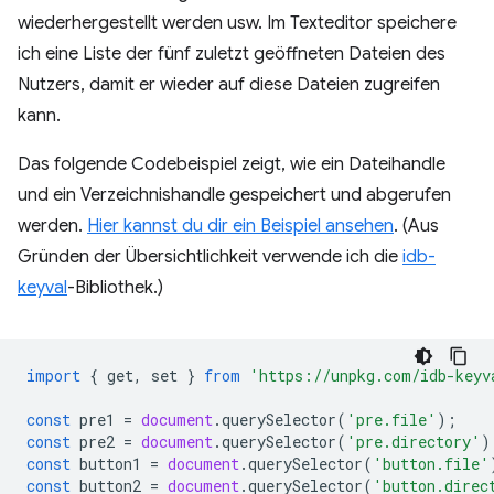
wiederhergestellt werden usw. Im Texteditor speichere
ich eine Liste der fünf zuletzt geöffneten Dateien des
Nutzers, damit er wieder auf diese Dateien zugreifen
kann.
Das folgende Codebeispiel zeigt, wie ein Dateihandle
und ein Verzeichnishandle gespeichert und abgerufen
werden.
Hier kannst du dir ein Beispiel ansehen
. (Aus
Gründen der Übersichtlichkeit verwende ich die
idb-
keyval
-Bibliothek.)
import
{
get
,
set
}
from
'https://unpkg.com/idb-keyv
const
pre1
=
document
.
querySelector
(
'pre.file'
);
const
pre2
=
document
.
querySelector
(
'pre.directory'
)
const
button1
=
document
.
querySelector
(
'button.file'
const
button2
=
document
.
querySelector
(
'button.direc