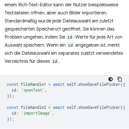
einem Rich-Text-Editor kann der Nutzer beispielsweise
Textdateien öffnen, aber auch Bilder importieren.
Standardmäßig wurde jede Dateiauswahl am zuletzt
gespeicherten Speicherort geöffnet. Sie können das
Problem umgehen, indem Sie
id
-Werte für jede Art von
Auswahl speichern. Wenn ein
id
angegeben ist, merkt
sich die Dateiauswahl ein separates zuletzt verwendetes
Verzeichnis für dieses
id
.
const
fileHandle1
=
await
self
.
showSaveFilePicker
({
id
:
'openText'
,
});
const
fileHandle2
=
await
self
.
showSaveFilePicker
({
id
:
'importImage'
,
});