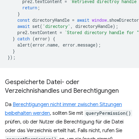
pre2
.
textContent
=
`Retrieved directroy handle
return
;
}
const
directoryHandle
=
await
window
.
showDirecto
await
set
(
'directory'
,
directoryHandle
);
pre2
.
textContent
=
`Stored directory handle for 
}
catch
(
error
)
{
alert
(
error
.
name
,
error
.
message
);
}
});
Gespeicherte Datei- oder
Verzeichnishandles und Berechtigungen
Da
Berechtigungen nicht immer zwischen Sitzungen
beibehalten werden
, sollten Sie mit
queryPermission()
prüfen, ob der Nutzer die Berechtigung für die Datei
oder das Verzeichnis erteilt hat. Falls nicht, rufen Sie