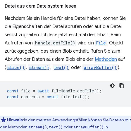
Datei aus dem Dateisystem lesen
Nachdem Sie ein Handle für eine Datei haben, können Sie
die Eigenschaften der Datei abrufen oder auf die Datei
selbst zugreifen. Ich lese jetzt erst mal den Inhalt. Beim
Aufrufen von
handle.getFile()
wird ein
File
-Objekt
zurückgegeben, das einen Blob enthält. Rufen Sie zum
Abrufen der Daten aus dem Blob eine der
Methoden
auf
(
slice()
,
stream()
,
text()
oder
arrayBuffer()
).
const
file
=
await
fileHandle
.
getFile
();
const
contents
=
await
file
.
text
();
Hinweis
:In den meisten Anwendungsfällen können Sie Dateien mit
den Methoden
,
oder
in
stream()
text()
arrayBuffer()