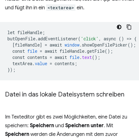
und fügt ihn in ein
<textarea>
ein.
let
fileHandle
;
butOpenFile
.
addEventListener
(
'click'
,
async
()
=
>
{
[
fileHandle
]
=
await
window
.
showOpenFilePicker
();
const
file
=
await
fileHandle
.
getFile
();
const
contents
=
await
file
.
text
();
textArea
.
value
=
contents
;
}
);
Datei in das lokale Dateisystem schreiben
Im Texteditor gibt es zwei Möglichkeiten, eine Datei zu
speichern:
Speichern
und
Speichern unter
. Mit
Speichern
werden die Änderungen mit dem zuvor