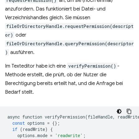
requestPermission()
an, um sie (noch einmal)
anzufordern. Das funktioniert bei Datei- und
Verzeichnishandles gleich. Sie müssen
fileOrDirectoryHandle.requestPermission(descript
or)
oder
fileOrDirectoryHandle.queryPermission(descriptor
)
ausführen.
Im Texteditor habe ich eine
verifyPermission()
-
Methode erstellt, die prüft, ob der Nutzer die
Berechtigung bereits erteilt hat, und die Anfrage bei
Bedarf stellt.
async
function
verifyPermission
(
fileHandle
,
readWrit
const
options
=
{};
if
(
readWrite
)
{
options
.
mode
=
'readwrite'
;