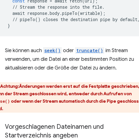
const
response
=
await
fetch
(
url
);
//
Stream
the
response
into
the
file
.
await
response
.
body
.
pipeTo
(
writable
);
//
pipeTo
()
closes
the
destination
pipe
by
default
}
Sie können auch
seek()
oder
truncate()
im Stream
verwenden, um die Datei an einer bestimmten Position zu
aktualisieren oder die Größe der Datei zu ändern.
Achtung
:Änderungen werden erst auf die Festplatte geschrieben
n der Stream geschlossen wird, entweder durch Aufrufen von
oder wenn der Stream automatisch durch die Pipe geschlos
se()
d.
Vorgeschlagenen Dateinamen und
Startverzeichnis angeben