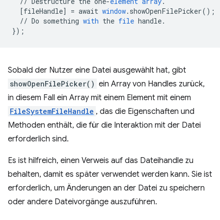
//
Destructure
the
one
-
element
array
.
[
fileHandle
]
=
await
window
.
showOpenFilePicker
();
//
Do
something
with
the
file
handle
.
}
);
Sobald der Nutzer eine Datei ausgewählt hat, gibt
showOpenFilePicker()
ein Array von Handles zurück,
in diesem Fall ein Array mit einem Element mit einem
FileSystemFileHandle
, das die Eigenschaften und
Methoden enthält, die für die Interaktion mit der Datei
erforderlich sind.
Es ist hilfreich, einen Verweis auf das Dateihandle zu
behalten, damit es später verwendet werden kann. Sie ist
erforderlich, um Änderungen an der Datei zu speichern
oder andere Dateivorgänge auszuführen.