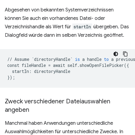
Abgesehen von bekannten Systemverzeichnissen
können Sie auch ein vorhandenes Datei- oder
Verzeichnishandle als Wert für
startIn
übergeben. Das
Dialogfeld würde dann im selben Verzeichnis geöffnet.
//
Assume
`directoryHandle`
is
a
handle
to
a
previou
const
fileHandle
=
await
self
.
showOpenFilePicker
(
{
startIn
:
directoryHandle
}
);
Zweck verschiedener Dateiauswahlen
angeben
Manchmal haben Anwendungen unterschiedliche
Auswahlmöglichkeiten für unterschiedliche Zwecke. In