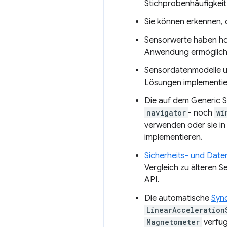
Stichprobenhäufigkeit
Sie können erkennen, o
Sensorwerte haben hoc
Anwendung ermöglich
Sensordatenmodelle un
Lösungen implementie
Die auf dem Generic S
navigator
- noch
wi
verwenden oder sie i
implementieren.
Sicherheits- und Dat
Vergleich zu älteren S
API.
Die automatische
Sync
LinearAcceleration
Magnetometer
verfüg