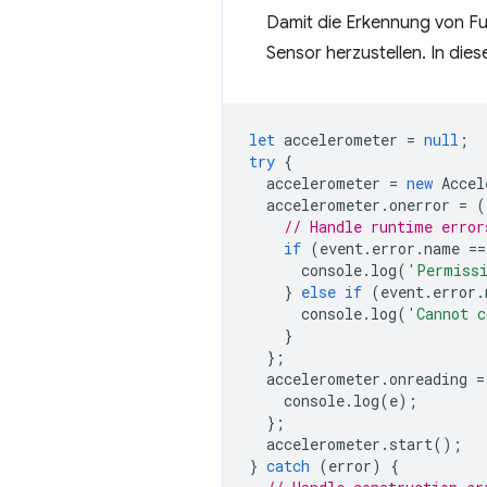
Damit die Erkennung von Fun
Sensor herzustellen. In dies
let
accelerometer
=
null
;
try
{
accelerometer
=
new
Accel
accelerometer
.
onerror
=
(
// Handle runtime error
if
(
event
.
error
.
name
==
console
.
log
(
'Permissi
}
else
if
(
event
.
error
.
console
.
log
(
'Cannot c
}
};
accelerometer
.
onreading
=
console
.
log
(
e
);
};
accelerometer
.
start
();
}
catch
(
error
)
{