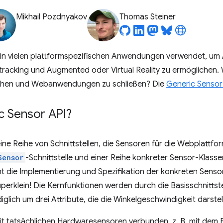
Mikhail Pozdnyakov
Thomas Steiner
in vielen plattformspezifischen Anwendungen verwendet, um
racking und Augmented oder Virtual Reality zu ermöglichen. Wä
schen und Webanwendungen zu schließen? Die
Generic Sensor
c Sensor API?
eine Reihe von Schnittstellen, die Sensoren für die Webplattf
Sensor
-Schnittstelle und einer Reihe konkreter Sensor-Klasse
ht die Implementierung und Spezifikation der konkreten Sensorkl
 superklein! Die Kernfunktionen werden durch die Basisschnitt
diglich um drei Attribute, die die Winkelgeschwindigkeit darstel
mit tatsächlichen Hardwaresensoren verbunden, z. B. mit de