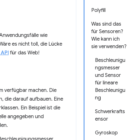
Polyfill
Was sind das
für Sensoren?
 Anwendungsfälle wie
Wie kann ich
re es nicht toll, die Lücke
sie verwenden?
 API
für das Web!
Beschleunigu
ngsmesser
und Sensor
für lineare
orm verfügbar machen. Die
Beschleunigu
ng
n, die darauf aufbauen. Eine
assen. Ein Beispiel ist die
Schwerkrafts
stelle angegeben und
ensor
len.
Gyroskop
m Beschleunigungsmesser