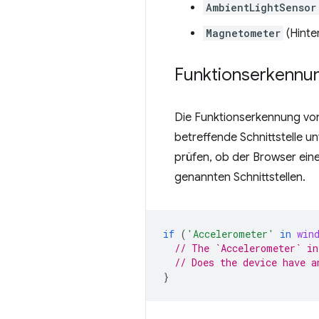
AmbientLightSensor
Magnetometer
(Hinte
Funktionserkennu
Die Funktionserkennung von
betreffende Schnittstelle un
prüfen, ob der Browser eine 
genannten Schnittstellen.
if
(
'Accelerometer'
in
win
// The `Accelerometer` in
// Does the device have a
}