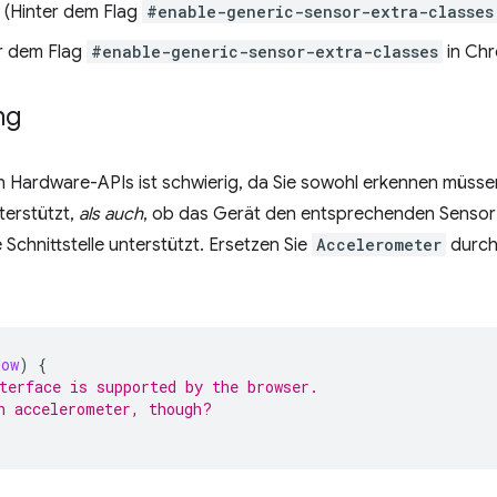
(Hinter dem Flag
#enable-generic-sensor-extra-classes
r dem Flag
#enable-generic-sensor-extra-classes
in Chr
ng
 Hardware-APIs ist schwierig, da Sie sowohl erkennen müsse
terstützt,
als auch
, ob das Gerät den entsprechenden Sensor h
Schnittstelle unterstützt. Ersetzen Sie
Accelerometer
durch
dow
)
{
terface is supported by the browser.
n accelerometer, though?