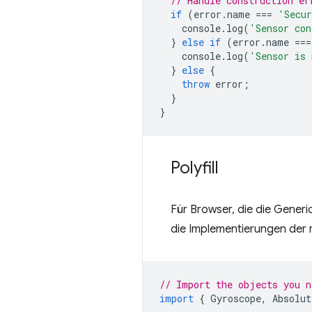
// Handle construction er
if
(
error
.
name
===
'Secur
console
.
log
(
'Sensor con
}
else
if
(
error
.
name
===
console
.
log
(
'Sensor is 
}
else
{
throw
error
;
}
}
Polyfill
Für Browser, die die Generic
die Implementierungen der 
// Import the objects you n
import
{
Gyroscope
,
Absolut