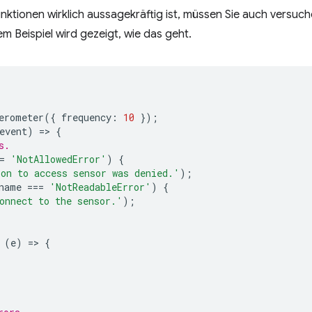
ktionen wirklich aussagekräftig ist, müssen Sie auch versuc
em Beispiel wird gezeigt, wie das geht.
erometer
({
frequency
:
10
});
event
)
=
>
{
s.
=
'NotAllowedError'
)
{
on to access sensor was denied.'
);
name
===
'NotReadableError'
)
{
onnect to the sensor.'
);
(
e
)
=
>
{