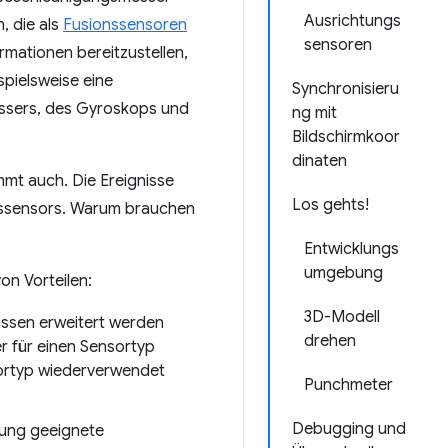
Ausrichtungs
, die als
Fusionssensoren
sensoren
ationen bereitzustellen,
ispielsweise eine
Synchronisieru
ssers, des Gyroskops und
ng mit
Bildschirmkoor
dinaten
immt auch. Die Ereignisse
Los gehts!
gssensors. Warum brauchen
Entwicklungs
umgebung
on Vorteilen:
3D-Modell
assen erweitert werden
drehen
er für einen Sensortyp
sortyp wiederverwendet
Punchmeter
Debugging und
dung geeignete