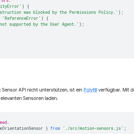
rors.
ityError'
)
{
struction was blocked by the Permissions Policy.'
);
'ReferenceError'
)
{
not supported by the User Agent.'
);
 Sensor API nicht unterstützen, ist ein
Polyfill
verfügbar. Mit d
relevanten Sensoren laden.
eed.
eOrientationSensor
}
from
'./src/motion-sensors.js'
;