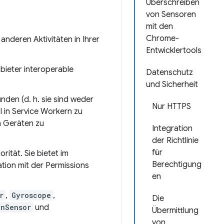
Überschreiben
von Sensoren
mit den
Chrome-
nderen Aktivitäten in Ihrer
Entwicklertools
bieter interoperable
Datenschutz
und Sicherheit
den (d. h. sie sind weder
Nur HTTPS
I in Service Workern zu
n Geräten zu
Integration
der Richtlinie
für
ität. Sie bietet im
Berechtigung
ation mit der Permissions
en
r
,
Gyroscope
,
Die
onSensor
und
Übermittlung
von