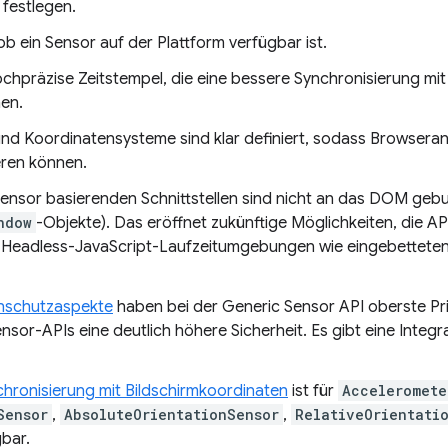
 festlegen.
b ein Sensor auf der Plattform verfügbar ist.
hpräzise Zeitstempel, die eine bessere Synchronisierung mit a
en.
d Koordinatensysteme sind klar definiert, sodass Browseran
ren können.
ensor basierenden Schnittstellen sind nicht an das DOM gebun
ndow
-Objekte). Das eröffnet zukünftige Möglichkeiten, die AP
n Headless-JavaScript-Laufzeitumgebungen wie eingebettete
enschutzaspekte
haben bei der Generic Sensor API oberste Prior
ensor-APIs eine deutlich höhere Sicherheit. Es gibt eine Integr
hronisierung mit Bildschirmkoordinaten
ist für
Acceleromete
Sensor
,
AbsoluteOrientationSensor
,
RelativeOrientati
bar.