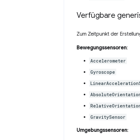
Verfügbare generi
Zum Zeitpunkt der Erstellu
Bewegungssensoren
:
Accelerometer
Gyroscope
LinearAcceleration
AbsoluteOrientatio
RelativeOrientatio
GravitySensor
Umgebungssensoren
: