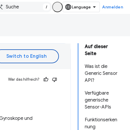
/
Anmelden
Auf dieser
Seite
Was ist die
Generic Sensor
War das hilfreich?
API?
Verfügbare
generische
Sensor-APIs
, Gyroskope und
Funktionserken
nung