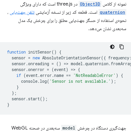
نمونه از کلاس
Object3D
در three.js است که دارای ویژگی
quaternion
است. قطعه کد زیر از نسخه آزمایشی
تلفن جهت‌یابی
،
نحوه‌ی استفاده از حسگر جهت‌یابی مطلق را برای چرخش یک مدل
سه‌بعدی نشان می‌دهد.
function
initSensor
()
{
sensor
=
new
AbsoluteOrientationSensor
({
frequency
sensor
.
onreading
=
()
=
>
model
.
quaternion
.
fromArra
sensor
.
onerror
=
(
event
)
=
>
{
if
(
event
.
error
.
name
==
'NotReadableError'
)
{
console
.
log
(
'Sensor is not available.'
);
}
};
sensor
.
start
();
}
جهت‌گیری دستگاه در چرخش
model
سه‌بعدی در صحنه WebGL