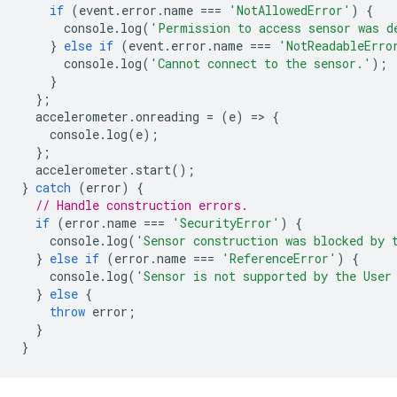
if
(
event
.
error
.
name
===
'NotAllowedError'
)
{
console
.
log
(
'Permission to access sensor was d
}
else
if
(
event
.
error
.
name
===
'NotReadableErro
console
.
log
(
'Cannot connect to the sensor.'
);
}
};
accelerometer
.
onreading
=
(
e
)
=
>
{
console
.
log
(
e
);
};
accelerometer
.
start
();
}
catch
(
error
)
{
// Handle construction errors.
if
(
error
.
name
===
'SecurityError'
)
{
console
.
log
(
'Sensor construction was blocked by 
}
else
if
(
error
.
name
===
'ReferenceError'
)
{
console
.
log
(
'Sensor is not supported by the User
}
else
{
throw
error
;
}
}