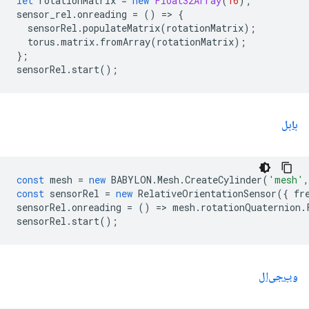
let
rotationMatrix
=
new
Float32Array
(
16
);
sensor_rel
.
onreading
=
()
=
>
{
sensorRel
.
populateMatrix
(
rotationMatrix
);
torus
.
matrix
.
fromArray
(
rotationMatrix
);
};
sensorRel
.
start
();
بابل
const
mesh
=
new
BABYLON
.
Mesh
.
CreateCylinder
(
'mesh'
,
const
sensorRel
=
new
RelativeOrientationSensor
({
fr
sensorRel
.
onreading
=
()
=
>
mesh
.
rotationQuaternion
.
sensorRel
.
start
();
وب‌جی‌ال