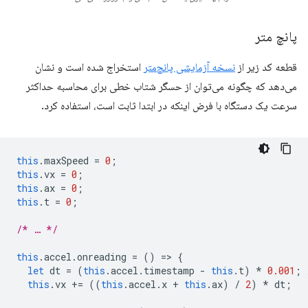
پانچ متر
قطعه کد زیر از
نسخه آزمایشی پانچ‌متر
استخراج شده است و نشان
می‌دهد که چگونه می‌توان از حسگر شتاب خطی برای محاسبه حداکثر
سرعت یک دستگاه با فرض اینکه در ابتدا ثابت است، استفاده کرد.
this
.
maxSpeed
=
0
;
this
.
vx
=
0
;
this
.
ax
=
0
;
this
.
t
=
0
;
/* … */
this
.
accel
.
onreading
=
()
=
>
{
let
dt
=
(
this
.
accel
.
timestamp
-
this
.
t
)
*
0.001
;
this
.
vx
+=
((
this
.
accel
.
x
+
this
.
ax
)
/
2
)
*
dt
;