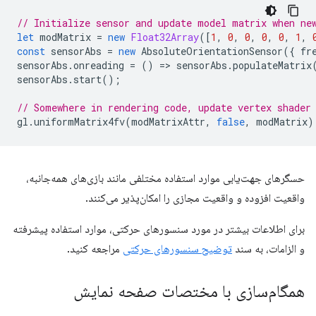
// Initialize sensor and update model matrix when ne
let
modMatrix
=
new
Float32Array
([
1
,
0
,
0
,
0
,
0
,
1
,
const
sensorAbs
=
new
AbsoluteOrientationSensor
({
fr
sensorAbs
.
onreading
=
()
=
>
sensorAbs
.
populateMatrix
sensorAbs
.
start
();
// Somewhere in rendering code, update vertex shader
gl
.
uniformMatrix4fv
(
modMatrixAttr
,
false
,
modMatrix
)
حسگرهای جهت‌یابی موارد استفاده مختلفی مانند بازی‌های همه‌جانبه،
واقعیت افزوده و واقعیت مجازی را امکان‌پذیر می‌کنند.
برای اطلاعات بیشتر در مورد سنسورهای حرکتی، موارد استفاده پیشرفته
و الزامات، به سند
توضیح سنسورهای حرکتی
مراجعه کنید.
همگام‌سازی با مختصات صفحه نمایش