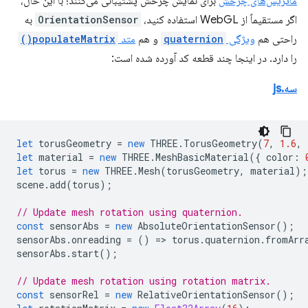
ماتریس‌های چرخش
برای نمایش چرخش پشتیبانی می‌کنند؛ با این حال،
اگر مستقیماً از WebGL استفاده کنید،
OrientationSensor
به
راحتی هم
ویژگی
quaternion
و هم
متد
populateMatrix()
را دارد. در اینجا چند قطعه کد آورده شده است:
سه.js
let
torusGeometry
=
new
THREE
.
TorusGeometry
(
7
,
1.6
,
let
material
=
new
THREE
.
MeshBasicMaterial
({
color
:
let
torus
=
new
THREE
.
Mesh
(
torusGeometry
,
material
);
scene
.
add
(
torus
);
// Update mesh rotation using quaternion.
const
sensorAbs
=
new
AbsoluteOrientationSensor
();
sensorAbs
.
onreading
=
()
=
>
torus
.
quaternion
.
fromArr
sensorAbs
.
start
();
// Update mesh rotation using rotation matrix.
const
sensorRel
=
new
RelativeOrientationSensor
();