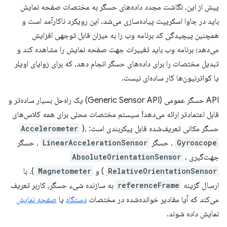
پیش از این، نگاشت مجدد داده‌های حسگر به مختصات صفحه نمایش
باید در جاوا اسکریپت پیاده‌سازی می‌شد. این رویکرد ناکارآمد است و
همچنین پیچیدگی کد برنامه وب را به میزان قابل توجهی افزایش
می‌دهد؛ برنامه وب باید تغییرات جهت صفحه نمایش را مشاهده کند و
تبدیل مختصات را برای داده‌های حسگر انجام دهد، که برای زوایای اویلر
یا کواترنیون‌ها کار ساده‌ای نیست.
API حسگر عمومی (Generic Sensor API) یک راه‌حل بسیار ساده‌تر و
قابل اعتمادتر ارائه می‌دهد! سیستم مختصات محلی برای همه کلاس‌های
حسگر مکانی تعریف‌شده قابل پیکربندی است:
)،
Accelerometer
Gyroscope
، حسگر
LinearAccelerationSensor
، حسگر
جهت‌گیری
،
AbsoluteOrientationSensor
RelativeOrientationSensor
) و
Magnetometer
). با
ارسال گزینه
referenceFrame
به سازنده شیء حسگر، کاربر تعریف
می‌کند که آیا مقادیر خوانده‌شده در مختصات
دستگاه
یا
صفحه نمایش
نمایش داده شوند.