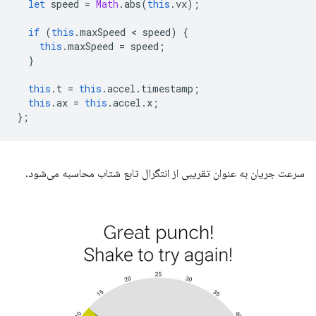
let
speed
=
Math
.
abs
(
this
.
vx
);
if
(
this
.
maxSpeed
 < 
speed
)
{
this
.
maxSpeed
=
speed
;
}
this
.
t
=
this
.
accel
.
timestamp
;
this
.
ax
=
this
.
accel
.
x
;
};
سرعت جریان به عنوان تقریبی از انتگرال تابع شتاب محاسبه می‌شود.