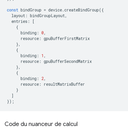
const
bindGroup
=
device
.
createBindGroup
({
layout
:
bindGroupLayout
,
entries
:
[
{
binding
:
0
,
resource
:
gpuBufferFirstMatrix
},
{
binding
:
1
,
resource
:
gpuBufferSecondMatrix
},
{
binding
:
2
,
resource
:
resultMatrixBuffer
}
]
});
Code du nuanceur de calcul