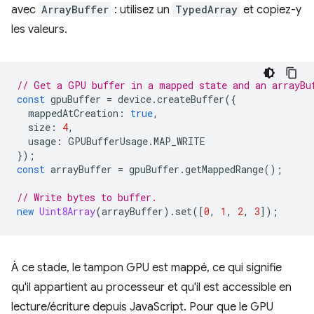
avec
ArrayBuffer
: utilisez un
TypedArray
et copiez-y
les valeurs.
// Get a GPU buffer in a mapped state and an arrayBu
const
gpuBuffer
=
device
.
createBuffer
({
mappedAtCreation
:
true
,
size
:
4
,
usage
:
GPUBufferUsage
.
MAP_WRITE
});
const
arrayBuffer
=
gpuBuffer
.
getMappedRange
();
// Write bytes to buffer.
new
Uint8Array
(
arrayBuffer
).
set
([
0
,
1
,
2
,
3
]);
À ce stade, le tampon GPU est mappé, ce qui signifie
qu'il appartient au processeur et qu'il est accessible en
lecture/écriture depuis JavaScript. Pour que le GPU