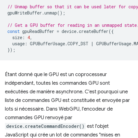
// Unmap buffer so that it can be used later for cop
gpuWriteBuffer
.
unmap
();
// Get a GPU buffer for reading in an unmapped state
const
gpuReadBuffer
=
device
.
createBuffer
({
size
:
4
,
usage
:
GPUBufferUsage
.
COPY_DST
|
GPUBufferUsage
.
M
});
Étant donné que le GPU est un coprocesseur
indépendant, toutes les commandes GPU sont
exécutées de manière asynchrone. C'est pourquoi une
liste de commandes GPU est constituée et envoyée par
lots si nécessaire. Dans WebGPU, l'encodeur de
commandes GPU renvoyé par
device.createCommandEncoder()
est l'objet
JavaScript qui crée un lot de commandes "mises en