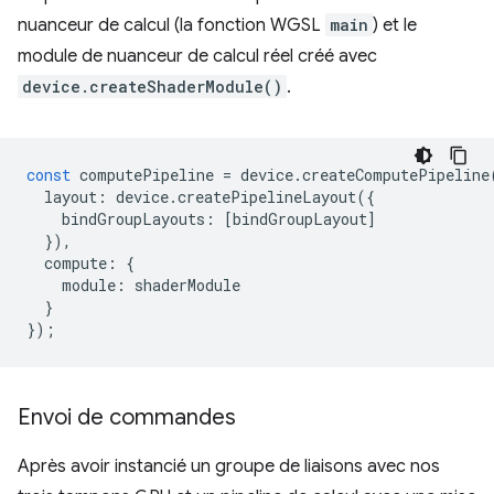
nuanceur de calcul (la fonction WGSL
main
) et le
module de nuanceur de calcul réel créé avec
device.createShaderModule()
.
const
computePipeline
=
device
.
createComputePipeline
layout
:
device
.
createPipelineLayout
({
bindGroupLayouts
:
[
bindGroupLayout
]
}),
compute
:
{
module
:
shaderModule
}
});
Envoi de commandes
Après avoir instancié un groupe de liaisons avec nos