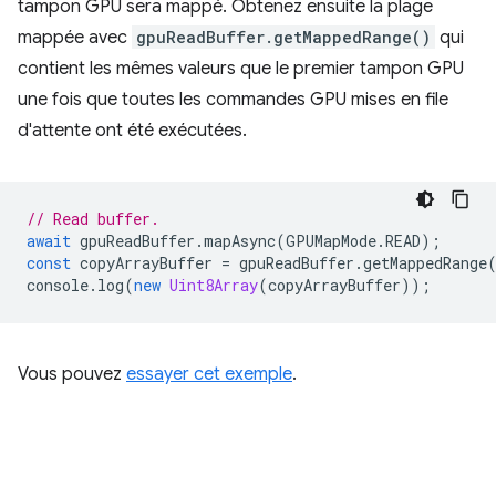
tampon GPU sera mappé. Obtenez ensuite la plage
mappée avec
gpuReadBuffer.getMappedRange()
qui
contient les mêmes valeurs que le premier tampon GPU
une fois que toutes les commandes GPU mises en file
d'attente ont été exécutées.
// Read buffer.
await
gpuReadBuffer
.
mapAsync
(
GPUMapMode
.
READ
);
const
copyArrayBuffer
=
gpuReadBuffer
.
getMappedRange
console
.
log
(
new
Uint8Array
(
copyArrayBuffer
));
Vous pouvez
essayer cet exemple
.