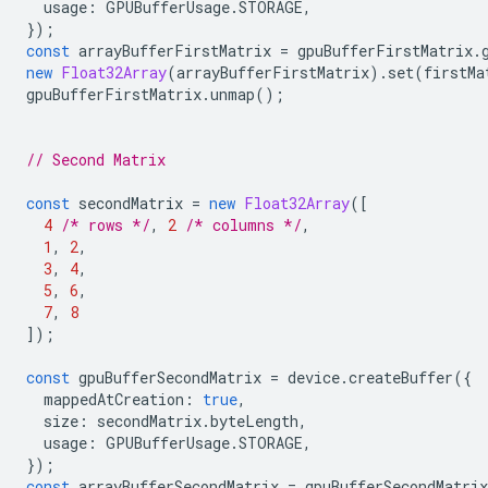
usage
:
GPUBufferUsage
.
STORAGE
,
});
const
arrayBufferFirstMatrix
=
gpuBufferFirstMatrix
.
new
Float32Array
(
arrayBufferFirstMatrix
).
set
(
firstMa
gpuBufferFirstMatrix
.
unmap
();
// Second Matrix
const
secondMatrix
=
new
Float32Array
([
4
/* rows */
,
2
/* columns */
,
1
,
2
,
3
,
4
,
5
,
6
,
7
,
8
]);
const
gpuBufferSecondMatrix
=
device
.
createBuffer
({
mappedAtCreation
:
true
,
size
:
secondMatrix
.
byteLength
,
usage
:
GPUBufferUsage
.
STORAGE
,
});
const
arrayBufferSecondMatrix
=
gpuBufferSecondMatrix