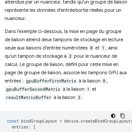
attendue par un nuanceur, tandis qu'un groupe de liaison
représente les données d'entrée/sortie réelles pour un
nuanceur.
Dans l'exemple ci-dessous, la mise en page du groupe
de liaison attend deux tampons de stockage en lecture
seule aux liaisons d'entrée numérotées
0
et
1
, ainsi
qu'un tampon de stockage à
2
pour le nuanceur de
calcul. Le groupe de liaison, défini pour cette mise en
page de groupe de liaison, associe les tampons GPU aux
entrées :
gpuBufferFirstMatrix
à la liaison
0
,
gpuBufferSecondMatrix
à la liaison
1
et
resultMatrixBuffer
à la liaison
2
.
const
bindGroupLayout
=
device
.
createBindGroupLayout
entries
:
[