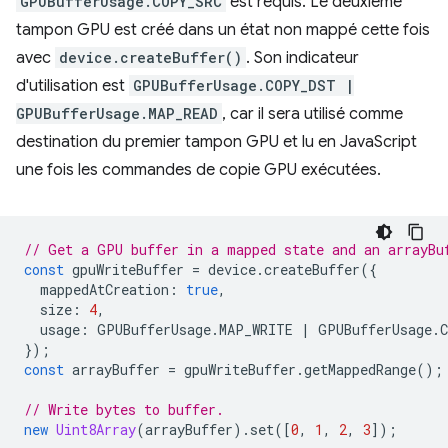
GPUBufferUsage.COPY_SRC
est requis. Le deuxième
tampon GPU est créé dans un état non mappé cette fois
avec
device.createBuffer()
. Son indicateur
d'utilisation est
GPUBufferUsage.COPY_DST |
GPUBufferUsage.MAP_READ
, car il sera utilisé comme
destination du premier tampon GPU et lu en JavaScript
une fois les commandes de copie GPU exécutées.
// Get a GPU buffer in a mapped state and an arrayBu
const
gpuWriteBuffer
=
device
.
createBuffer
({
mappedAtCreation
:
true
,
size
:
4
,
usage
:
GPUBufferUsage
.
MAP_WRITE
|
GPUBufferUsage
.
});
const
arrayBuffer
=
gpuWriteBuffer
.
getMappedRange
();
// Write bytes to buffer.
new
Uint8Array
(
arrayBuffer
).
set
([
0
,
1
,
2
,
3
]);