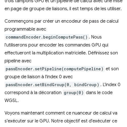
trois tampons GPU et un pipeline de calcul avec une mise
en page de groupe de liaisons, il est temps de les utiliser.
Commençons par créer un encodeur de pass de calcul
programmable avec
commandEncoder.beginComputePass()
. Nous
l'utiliserons pour encoder les commandes GPU qui
effectueront la multiplication matricielle. Définissez son
pipeline avec
passEncoder.setPipeline(computePipeline)
et son
groupe de liaison à l'index 0 avec
passEncoder.setBindGroup(0, bindGroup)
. L'index 0
correspond à la décoration
group(0)
dans le code
WGSL.
Voyons maintenant comment ce nuanceur de calcul va
s'exécuter sur le GPU. Notre objectif est d'exécuter ce