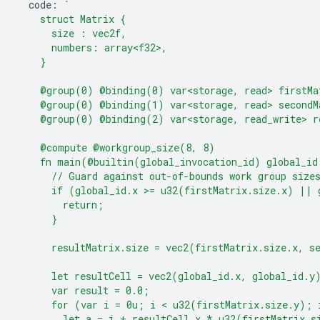
code
:
`
    struct Matrix {
      size : vec2f,
      numbers: array<f32>,
    }
    @group(0) @binding(0) var<storage, read> firstMa
    @group(0) @binding(1) var<storage, read> secondM
    @group(0) @binding(2) var<storage, read_write> r
    @compute @workgroup_size(8, 8)
    fn main(@builtin(global_invocation_id) global_id
      // Guard against out-of-bounds work group size
      if (global_id.x >= u32(firstMatrix.size.x) || 
        return;
      }
      resultMatrix.size = vec2(firstMatrix.size.x, s
      let resultCell = vec2(global_id.x, global_id.y
      var result = 0.0;
      for (var i = 0u; i < u32(firstMatrix.size.y); 
        let a = i + resultCell.x * u32(firstMatrix.s