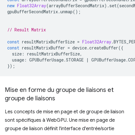
new
Float32Array
(
arrayBufferSecondMatrix
).
set
(
second
gpuBufferSecondMatrix
.
unmap
();
// Result Matrix
const
resultMatrixBufferSize
=
Float32Array
.
BYTES_PE
const
resultMatrixBuffer
=
device
.
createBuffer
({
size
:
resultMatrixBufferSize
,
usage
:
GPUBufferUsage
.
STORAGE
|
GPUBufferUsage
.
CO
});
Mise en forme du groupe de liaisons et
groupe de liaisons
Les concepts de mise en page et de groupe de liaison
sont spécifiques à WebGPU. Une mise en page de
groupe de liaison définit l'interface d'entrée/sortie