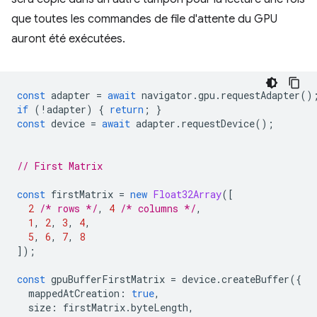
que toutes les commandes de file d'attente du GPU
auront été exécutées.
const
adapter
=
await
navigator
.
gpu
.
requestAdapter
()
if
(
!
adapter
)
{
return
;
}
const
device
=
await
adapter
.
requestDevice
();
// First Matrix
const
firstMatrix
=
new
Float32Array
([
2
/* rows */
,
4
/* columns */
,
1
,
2
,
3
,
4
,
5
,
6
,
7
,
8
]);
const
gpuBufferFirstMatrix
=
device
.
createBuffer
({
mappedAtCreation
:
true
,
size
:
firstMatrix
.
byteLength
,