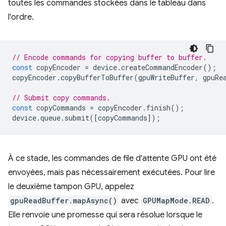
toutes les commandes stockées dans le tableau dans
l'ordre.
// Encode commands for copying buffer to buffer.
const
copyEncoder
=
device
.
createCommandEncoder
();
copyEncoder
.
copyBufferToBuffer
(
gpuWriteBuffer
,
gpuRe
// Submit copy commands.
const
copyCommands
=
copyEncoder
.
finish
();
device
.
queue
.
submit
([
copyCommands
]);
À ce stade, les commandes de file d'attente GPU ont été
envoyées, mais pas nécessairement exécutées. Pour lire
le deuxième tampon GPU, appelez
gpuReadBuffer.mapAsync()
avec
GPUMapMode.READ
.
Elle renvoie une promesse qui sera résolue lorsque le