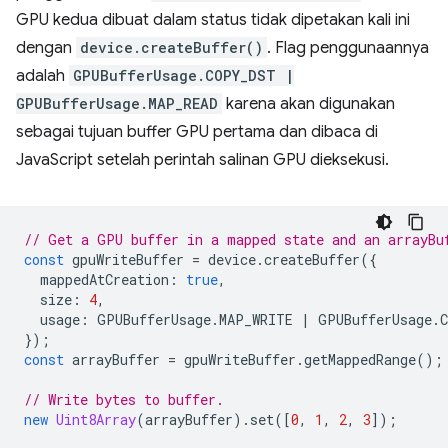
GPU kedua dibuat dalam status tidak dipetakan kali ini
dengan
device.createBuffer()
. Flag penggunaannya
adalah
GPUBufferUsage.COPY_DST |
GPUBufferUsage.MAP_READ
karena akan digunakan
sebagai tujuan buffer GPU pertama dan dibaca di
JavaScript setelah perintah salinan GPU dieksekusi.
// Get a GPU buffer in a mapped state and an arrayBu
const
gpuWriteBuffer
=
device
.
createBuffer
({
mappedAtCreation
:
true
,
size
:
4
,
usage
:
GPUBufferUsage
.
MAP_WRITE
|
GPUBufferUsage
.
});
const
arrayBuffer
=
gpuWriteBuffer
.
getMappedRange
();
// Write bytes to buffer.
new
Uint8Array
(
arrayBuffer
).
set
([
0
,
1
,
2
,
3
]);