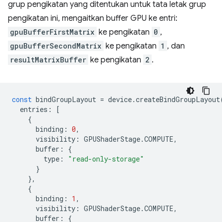
grup pengikatan yang ditentukan untuk tata letak grup
pengikatan ini, mengaitkan buffer GPU ke entri:
gpuBufferFirstMatrix
ke pengikatan
0
,
gpuBufferSecondMatrix
ke pengikatan
1
, dan
resultMatrixBuffer
ke pengikatan
2
.
const
bindGroupLayout
=
device
.
createBindGroupLayout
entries
:
[
{
binding
:
0
,
visibility
:
GPUShaderStage
.
COMPUTE
,
buffer
:
{
type
:
"read-only-storage"
}
},
{
binding
:
1
,
visibility
:
GPUShaderStage
.
COMPUTE
,
buffer
:
{