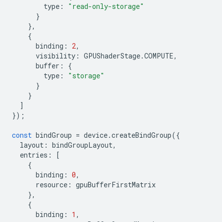
type
:
"read-only-storage"
}
},
{
binding
:
2
,
visibility
:
GPUShaderStage
.
COMPUTE
,
buffer
:
{
type
:
"storage"
}
}
]
});
const
bindGroup
=
device
.
createBindGroup
({
layout
:
bindGroupLayout
,
entries
:
[
{
binding
:
0
,
resource
:
gpuBufferFirstMatrix
},
{
binding
:
1
,