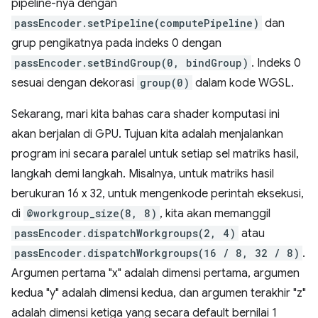
pipeline-nya dengan
passEncoder.setPipeline(computePipeline)
dan
grup pengikatnya pada indeks 0 dengan
passEncoder.setBindGroup(0, bindGroup)
. Indeks 0
sesuai dengan dekorasi
group(0)
dalam kode WGSL.
Sekarang, mari kita bahas cara shader komputasi ini
akan berjalan di GPU. Tujuan kita adalah menjalankan
program ini secara paralel untuk setiap sel matriks hasil,
langkah demi langkah. Misalnya, untuk matriks hasil
berukuran 16 x 32, untuk mengenkode perintah eksekusi,
di
@workgroup_size(8, 8)
, kita akan memanggil
passEncoder.dispatchWorkgroups(2, 4)
atau
passEncoder.dispatchWorkgroups(16 / 8, 32 / 8)
.
Argumen pertama "x" adalah dimensi pertama, argumen
kedua "y" adalah dimensi kedua, dan argumen terakhir "z"
adalah dimensi ketiga yang secara default bernilai 1