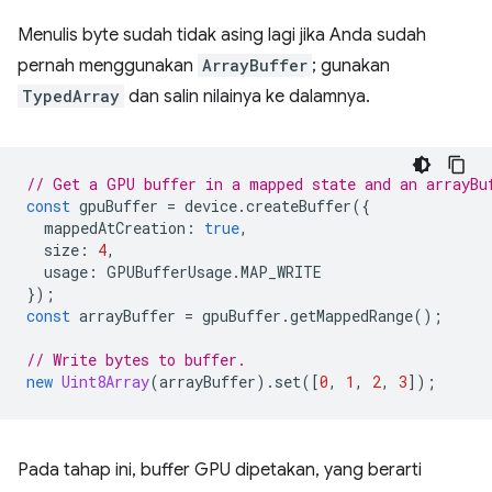
Menulis byte sudah tidak asing lagi jika Anda sudah
pernah menggunakan
ArrayBuffer
; gunakan
TypedArray
dan salin nilainya ke dalamnya.
// Get a GPU buffer in a mapped state and an arrayBu
const
gpuBuffer
=
device
.
createBuffer
({
mappedAtCreation
:
true
,
size
:
4
,
usage
:
GPUBufferUsage
.
MAP_WRITE
});
const
arrayBuffer
=
gpuBuffer
.
getMappedRange
();
// Write bytes to buffer.
new
Uint8Array
(
arrayBuffer
).
set
([
0
,
1
,
2
,
3
]);
Pada tahap ini, buffer GPU dipetakan, yang berarti