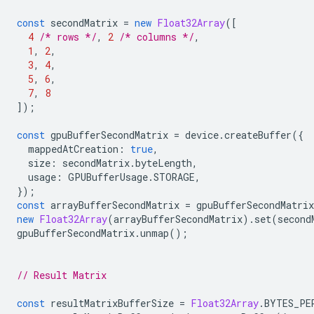
const
secondMatrix
=
new
Float32Array
([
4
/* rows */
,
2
/* columns */
,
1
,
2
,
3
,
4
,
5
,
6
,
7
,
8
]);
const
gpuBufferSecondMatrix
=
device
.
createBuffer
({
mappedAtCreation
:
true
,
size
:
secondMatrix
.
byteLength
,
usage
:
GPUBufferUsage
.
STORAGE
,
});
const
arrayBufferSecondMatrix
=
gpuBufferSecondMatrix
new
Float32Array
(
arrayBufferSecondMatrix
).
set
(
second
gpuBufferSecondMatrix
.
unmap
();
// Result Matrix
const
resultMatrixBufferSize
=
Float32Array
.
BYTES_PE