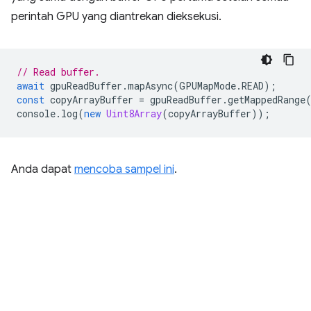
perintah GPU yang diantrekan dieksekusi.
// Read buffer.
await
gpuReadBuffer
.
mapAsync
(
GPUMapMode
.
READ
);
const
copyArrayBuffer
=
gpuReadBuffer
.
getMappedRange
console
.
log
(
new
Uint8Array
(
copyArrayBuffer
));
Anda dapat
mencoba sampel ini
.