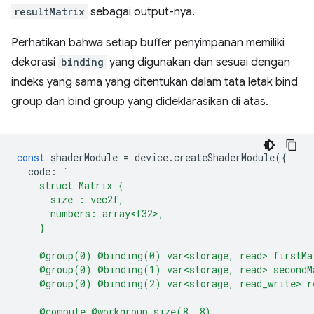
resultMatrix
sebagai output-nya.
Perhatikan bahwa setiap buffer penyimpanan memiliki
dekorasi
binding
yang digunakan dan sesuai dengan
indeks yang sama yang ditentukan dalam tata letak bind
group dan bind group yang dideklarasikan di atas.
const
shaderModule
=
device
.
createShaderModule
({
code
:
`
    struct Matrix {
      size : vec2f,
      numbers: array<f32>,
    }
    @group(0) @binding(0) var<storage, read> firstMa
    @group(0) @binding(1) var<storage, read> secondM
    @group(0) @binding(2) var<storage, read_write> r
    @compute @workgroup_size(8, 8)