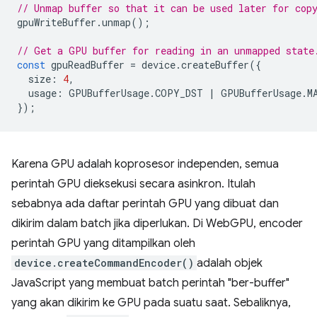
// Unmap buffer so that it can be used later for cop
gpuWriteBuffer
.
unmap
();
// Get a GPU buffer for reading in an unmapped state
const
gpuReadBuffer
=
device
.
createBuffer
({
size
:
4
,
usage
:
GPUBufferUsage
.
COPY_DST
|
GPUBufferUsage
.
M
});
Karena GPU adalah koprosesor independen, semua
perintah GPU dieksekusi secara asinkron. Itulah
sebabnya ada daftar perintah GPU yang dibuat dan
dikirim dalam batch jika diperlukan. Di WebGPU, encoder
perintah GPU yang ditampilkan oleh
device.createCommandEncoder()
adalah objek
JavaScript yang membuat batch perintah "ber-buffer"
yang akan dikirim ke GPU pada suatu saat. Sebaliknya,