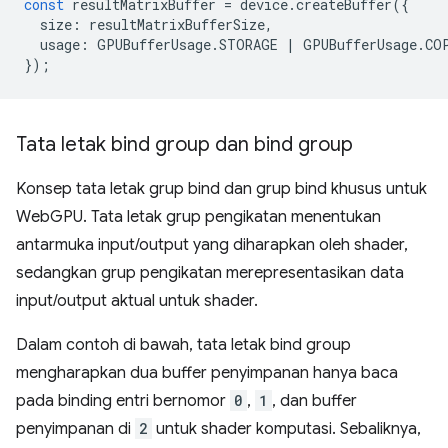
const
resultMatrixBuffer
=
device
.
createBuffer
({
size
:
resultMatrixBufferSize
,
usage
:
GPUBufferUsage
.
STORAGE
|
GPUBufferUsage
.
CO
});
Tata letak bind group dan bind group
Konsep tata letak grup bind dan grup bind khusus untuk
WebGPU. Tata letak grup pengikatan menentukan
antarmuka input/output yang diharapkan oleh shader,
sedangkan grup pengikatan merepresentasikan data
input/output aktual untuk shader.
Dalam contoh di bawah, tata letak bind group
mengharapkan dua buffer penyimpanan hanya baca
pada binding entri bernomor
0
,
1
, dan buffer
penyimpanan di
2
untuk shader komputasi. Sebaliknya,