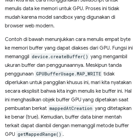
Mari kita lihat cara menggunakan JavaScript untuk
menulis data ke memori untuk GPU. Proses ini tidak
mudah karena model sandbox yang digunakan di
browser web modern.
Contoh di bawah menunjukkan cara menulis empat byte
ke memori buffer yang dapat diakses dari GPU. Fungsi ini
memanggil
device.createBuffer()
yang mengambil
ukuran buffer dan penggunaannya. Meskipun tanda
penggunaan
GPUBufferUsage.MAP_WRITE
tidak
diperlukan untuk panggilan khusus ini, mari kita nyatakan
secara eksplisit bahwa kita ingin menulis ke buffer ini. Hal
ini menghasilkan objek buffer GPU yang dipetakan saat
pembuatan berkat
mappedAtCreation
yang ditetapkan
ke benar (true). Kemudian, buffer data biner mentah
terkait dapat diambil dengan memanggil metode buffer
GPU
getMappedRange()
.