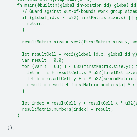
    fn main(@builtin(global_invocation_id) global_id
      // Guard against out-of-bounds work group size
      if (global_id.x >= u32(firstMatrix.size.x) || 
        return;
      }
      resultMatrix.size = vec2(firstMatrix.size.x, s
      let resultCell = vec2(global_id.x, global_id.y
      var result = 0.0;
      for (var i = 0u; i < u32(firstMatrix.size.y); 
        let a = i + resultCell.x * u32(firstMatrix.s
        let b = resultCell.y + i * u32(secondMatrix.
        result = result + firstMatrix.numbers[a] * s
      }
      let index = resultCell.y + resultCell.x * u32(
      resultMatrix.numbers[index] = result;
    }
  `
});