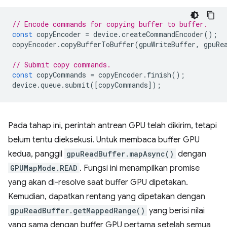
// Encode commands for copying buffer to buffer.
const
copyEncoder
=
device
.
createCommandEncoder
();
copyEncoder
.
copyBufferToBuffer
(
gpuWriteBuffer
,
gpuRe
// Submit copy commands.
const
copyCommands
=
copyEncoder
.
finish
();
device
.
queue
.
submit
([
copyCommands
]);
Pada tahap ini, perintah antrean GPU telah dikirim, tetapi
belum tentu dieksekusi. Untuk membaca buffer GPU
kedua, panggil
gpuReadBuffer.mapAsync()
dengan
GPUMapMode.READ
. Fungsi ini menampilkan promise
yang akan di-resolve saat buffer GPU dipetakan.
Kemudian, dapatkan rentang yang dipetakan dengan
gpuReadBuffer.getMappedRange()
yang berisi nilai
yang sama dengan buffer GPU pertama setelah semua