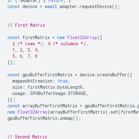
if
(
!
adapter
)
{
return
;
}
const
device
=
await
adapter
.
requestDevice
();
// First Matrix
const
firstMatrix
=
new
Float32Array
([
2
/* rows */
,
4
/* columns */
,
1
,
2
,
3
,
4
,
5
,
6
,
7
,
8
]);
const
gpuBufferFirstMatrix
=
device
.
createBuffer
({
mappedAtCreation
:
true
,
size
:
firstMatrix
.
byteLength
,
usage
:
GPUBufferUsage
.
STORAGE
,
});
const
arrayBufferFirstMatrix
=
gpuBufferFirstMatrix
.
new
Float32Array
(
arrayBufferFirstMatrix
).
set
(
firstMa
gpuBufferFirstMatrix
.
unmap
();
// Second Matrix