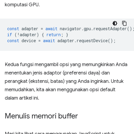
komputasi GPU.
const
adapter
=
await
navigator
.
gpu
.
requestAdapter
()
if
(
!
adapter
)
{
return
;
}
const
device
=
await
adapter
.
requestDevice
();
Kedua fungsi mengambil opsi yang memungkinkan Anda
menentukan jenis adaptor (preferensi daya) dan
perangkat (ekstensi, batas) yang Anda inginkan. Untuk
memudahkan, kita akan menggunakan opsi default
dalam artikel ini.
Menulis memori buffer