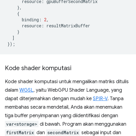
resource
:
gpuBufferSecondMatrix
},
{
binding
:
2
,
resource
:
resultMatrixBuffer
}
]
});
Kode shader komputasi
Kode shader komputasi untuk mengalikan matriks ditulis
dalam
WGSL
, yaitu WebGPU Shader Language, yang
dapat diterjemahkan dengan mudah ke
SPIR-V
. Tanpa
membahas secara mendetail, Anda akan menemukan
tiga buffer penyimpanan yang diidentifikasi dengan
var<storage>
di bawah. Program akan menggunakan
firstMatrix
dan
secondMatrix
sebagai input dan