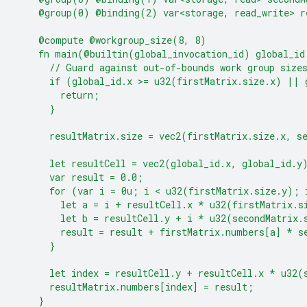
    @group(0) @binding(2) var<storage, read_write> r
    @compute @workgroup_size(8, 8)
    fn main(@builtin(global_invocation_id) global_id
      // Guard against out-of-bounds work group size
      if (global_id.x >= u32(firstMatrix.size.x) || 
        return;
      }
      resultMatrix.size = vec2(firstMatrix.size.x, s
      let resultCell = vec2(global_id.x, global_id.y
      var result = 0.0;
      for (var i = 0u; i < u32(firstMatrix.size.y); 
        let a = i + resultCell.x * u32(firstMatrix.s
        let b = resultCell.y + i * u32(secondMatrix.
        result = result + firstMatrix.numbers[a] * s
      }
      let index = resultCell.y + resultCell.x * u32(
      resultMatrix.numbers[index] = result;
    }