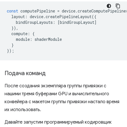
const
computePipeline
=
device
.
createComputePipeline
layout
:
device
.
createPipelineLayout
({
bindGroupLayouts
:
[
bindGroupLayout
]
}),
compute
:
{
module
:
shaderModule
}
});
Подача команд
После создания экземпляра группы привязки с
нашими тремя буферами GPU и вычислительного
конвейера с макетом группы привязки настало время
их использовать.
Давайте запустим программируемый кодировщик