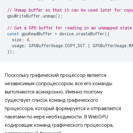
// Unmap buffer so that it can be used later for cop
gpuWriteBuffer
.
unmap
();
// Get a GPU buffer for reading in an unmapped state
const
gpuReadBuffer
=
device
.
createBuffer
({
size
:
4
,
usage
:
GPUBufferUsage
.
COPY_DST
|
GPUBufferUsage
.
M
});
Поскольку графический процессор является
независимым сопроцессором, все его команды
выполняются асинхронно. Именно поэтому
существует список команд графического
процессора, который формируется и отправляется
пакетами по мере необходимости. В WebGPU
кодировщик команд графического процессора,