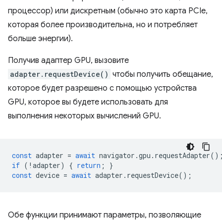
процессор) или дискретным (обычно это карта PCIe,
которая более производительна, но и потребляет
больше энергии).
Получив адаптер GPU, вызовите
adapter.requestDevice()
чтобы получить обещание,
которое будет разрешено с помощью устройства
GPU, которое вы будете использовать для
выполнения некоторых вычислений GPU.
const
adapter
=
await
navigator
.
gpu
.
requestAdapter
()
if
(
!
adapter
)
{
return
;
}
const
device
=
await
adapter
.
requestDevice
();
Обе функции принимают параметры, позволяющие