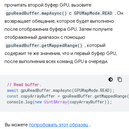
прочитать второй буфер GPU, вызовите
gpuReadBuffer.mapAsync()
с
GPUMapMode.READ
. Он
возвращает обещание, которое будет выполнено
после отображения буфера GPU. Затем получите
отображенный диапазон с помощью
gpuReadBuffer.getMappedRange()
, который
содержит те же значения, что и первый буфер GPU,
после выполнения всех команд GPU в очереди.
// Read buffer.
await
gpuReadBuffer
.
mapAsync
(
GPUMapMode
.
READ
);
const
copyArrayBuffer
=
gpuReadBuffer
.
getMappedRange
console
.
log
(
new
Uint8Array
(
copyArrayBuffer
));
Вы можете
попробовать этот образец
.