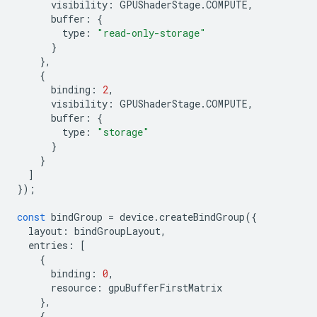
visibility
:
GPUShaderStage
.
COMPUTE
,
buffer
:
{
type
:
"read-only-storage"
}
},
{
binding
:
2
,
visibility
:
GPUShaderStage
.
COMPUTE
,
buffer
:
{
type
:
"storage"
}
}
]
});
const
bindGroup
=
device
.
createBindGroup
({
layout
:
bindGroupLayout
,
entries
:
[
{
binding
:
0
,
resource
:
gpuBufferFirstMatrix
},
{