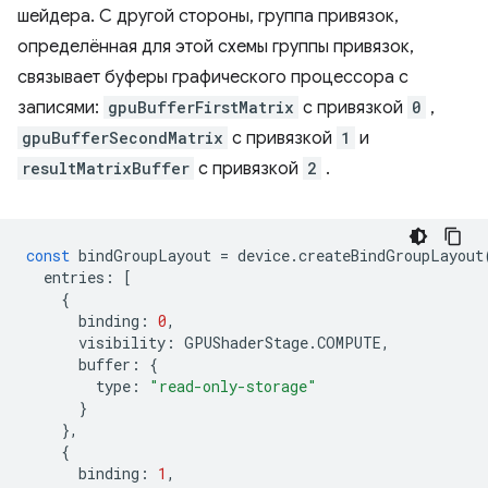
шейдера. С другой стороны, группа привязок,
определённая для этой схемы группы привязок,
связывает буферы графического процессора с
записями:
gpuBufferFirstMatrix
с привязкой
0
,
gpuBufferSecondMatrix
с привязкой
1
и
resultMatrixBuffer
с привязкой
2
.
const
bindGroupLayout
=
device
.
createBindGroupLayout
entries
:
[
{
binding
:
0
,
visibility
:
GPUShaderStage
.
COMPUTE
,
buffer
:
{
type
:
"read-only-storage"
}
},
{
binding
:
1
,