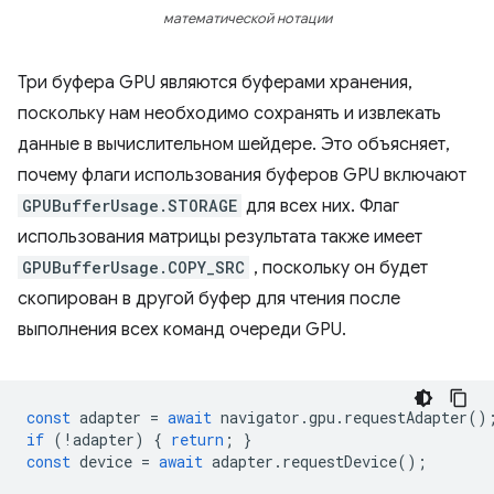
математической нотации
Три буфера GPU являются буферами хранения,
поскольку нам необходимо сохранять и извлекать
данные в вычислительном шейдере. Это объясняет,
почему флаги использования буферов GPU включают
GPUBufferUsage.STORAGE
для всех них. Флаг
использования матрицы результата также имеет
GPUBufferUsage.COPY_SRC
, поскольку он будет
скопирован в другой буфер для чтения после
выполнения всех команд очереди GPU.
const
adapter
=
await
navigator
.
gpu
.
requestAdapter
()
if
(
!
adapter
)
{
return
;
}
const
device
=
await
adapter
.
requestDevice
();