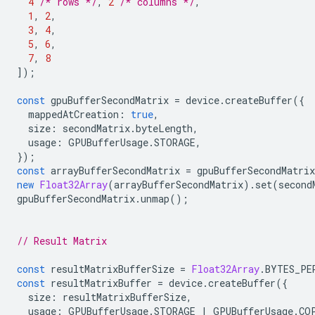
4
/* rows */
,
2
/* columns */
,
1
,
2
,
3
,
4
,
5
,
6
,
7
,
8
]);
const
gpuBufferSecondMatrix
=
device
.
createBuffer
({
mappedAtCreation
:
true
,
size
:
secondMatrix
.
byteLength
,
usage
:
GPUBufferUsage
.
STORAGE
,
});
const
arrayBufferSecondMatrix
=
gpuBufferSecondMatrix
new
Float32Array
(
arrayBufferSecondMatrix
).
set
(
second
gpuBufferSecondMatrix
.
unmap
();
// Result Matrix
const
resultMatrixBufferSize
=
Float32Array
.
BYTES_PE
const
resultMatrixBuffer
=
device
.
createBuffer
({
size
:
resultMatrixBufferSize
,
usage
:
GPUBufferUsage
.
STORAGE
|
GPUBufferUsage
.
CO