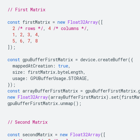
// First Matrix
const
firstMatrix
=
new
Float32Array
([
2
/* rows */
,
4
/* columns */
,
1
,
2
,
3
,
4
,
5
,
6
,
7
,
8
]);
const
gpuBufferFirstMatrix
=
device
.
createBuffer
({
mappedAtCreation
:
true
,
size
:
firstMatrix
.
byteLength
,
usage
:
GPUBufferUsage
.
STORAGE
,
});
const
arrayBufferFirstMatrix
=
gpuBufferFirstMatrix
.
new
Float32Array
(
arrayBufferFirstMatrix
).
set
(
firstMa
gpuBufferFirstMatrix
.
unmap
();
// Second Matrix
const
secondMatrix
=
new
Float32Array
([