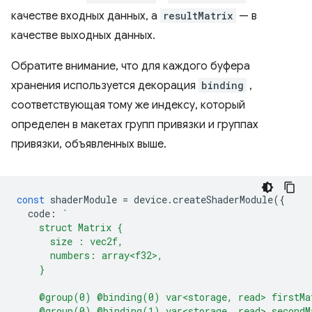
качестве входных данных, а
resultMatrix
— в
качестве выходных данных.
Обратите внимание, что для каждого буфера
хранения используется декорация
binding
,
соответствующая тому же индексу, который
определен в макетах групп привязки и группах
привязки, объявленных выше.
const
shaderModule
=
device
.
createShaderModule
({
code
:
`
    struct Matrix {
      size : vec2f,
      numbers: array<f32>,
    }
    @group(0) @binding(0) var<storage, read> firstMa
    @group(0) @binding(1) var<storage, read> secondM