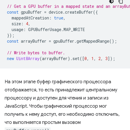
// Get a GPU buffer in a mapped state and an arrayBu
const
gpuBuffer
=
device
.
createBuffer
({
mappedAtCreation
:
true
,
size
:
4
,
usage
:
GPUBufferUsage
.
MAP_WRITE
});
const
arrayBuffer
=
gpuBuffer
.
getMappedRange
();
// Write bytes to buffer.
new
Uint8Array
(
arrayBuffer
).
set
([
0
,
1
,
2
,
3
]);
На этом этапе буфер графического процессора
отображается, то есть принадлежит центральному
процессору и доступен для чтения и записи из
JavaScript. Чтобы графический процессор мог
получить к нему доступ, его необходимо отключить,
что выполняется простым вызовом