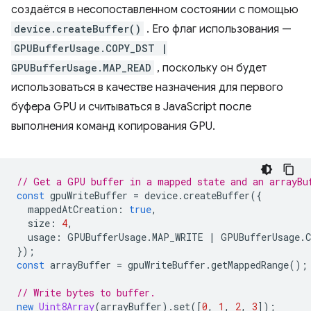
создаётся в несопоставленном состоянии с помощью
device.createBuffer()
. Его флаг использования —
GPUBufferUsage.COPY_DST |
GPUBufferUsage.MAP_READ
, поскольку он будет
использоваться в качестве назначения для первого
буфера GPU и считываться в JavaScript после
выполнения команд копирования GPU.
// Get a GPU buffer in a mapped state and an arrayBu
const
gpuWriteBuffer
=
device
.
createBuffer
({
mappedAtCreation
:
true
,
size
:
4
,
usage
:
GPUBufferUsage
.
MAP_WRITE
|
GPUBufferUsage
.
});
const
arrayBuffer
=
gpuWriteBuffer
.
getMappedRange
();
// Write bytes to buffer.
new
Uint8Array
(
arrayBuffer
).
set
([
0
,
1
,
2
,
3
]);