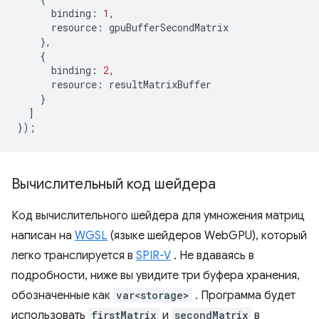
binding
:
1
,
resource
:
gpuBufferSecondMatrix
},
{
binding
:
2
,
resource
:
resultMatrixBuffer
}
]
});
Вычислительный код шейдера
Код вычислительного шейдера для умножения матриц
написан на
WGSL
(языке шейдеров WebGPU), который
легко транслируется в
SPIR-V
. Не вдаваясь в
подробности, ниже вы увидите три буфера хранения,
обозначенные как
var<storage>
. Программа будет
использовать
firstMatrix
и
secondMatrix
в