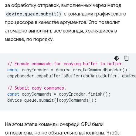
за обработку отправок, выполненных через метод
device.queue.submit()
с командами графического
процессора в качестве аргументов. Это позволит
атомарно выполнить все команды, хранящиеся в
массиве, по порядку.
// Encode commands for copying buffer to buffer.
const
copyEncoder
=
device
.
createCommandEncoder
();
copyEncoder
.
copyBufferToBuffer
(
gpuWriteBuffer
,
gpuRe
// Submit copy commands.
const
copyCommands
=
copyEncoder
.
finish
();
device
.
queue
.
submit
([
copyCommands
]);
На этом этапе команды очереди GPU были
отправлены, но не обязательно выполнены. Чтобы