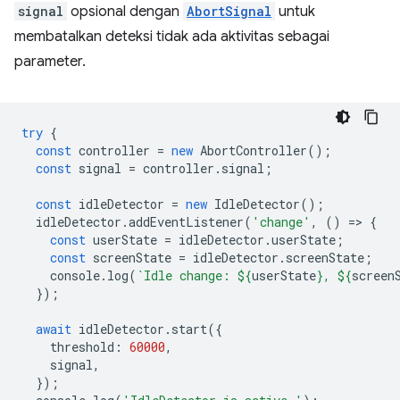
signal
opsional dengan
AbortSignal
untuk
membatalkan deteksi tidak ada aktivitas sebagai
parameter.
try
{
const
controller
=
new
AbortController
();
const
signal
=
controller
.
signal
;
const
idleDetector
=
new
IdleDetector
();
idleDetector
.
addEventListener
(
'change'
,
()
=
>
{
const
userState
=
idleDetector
.
userState
;
const
screenState
=
idleDetector
.
screenState
;
console
.
log
(
`Idle change: 
${
userState
}
, 
${
screen
});
await
idleDetector
.
start
({
threshold
:
60000
,
signal
,
});