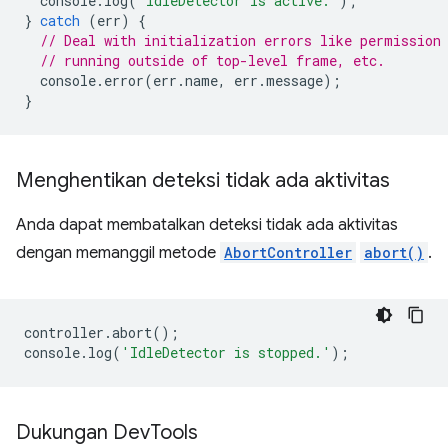
console
.
log
(
'IdleDetector is active.'
);
}
catch
(
err
)
{
// Deal with initialization errors like permission
// running outside of top-level frame, etc.
console
.
error
(
err
.
name
,
err
.
message
);
}
Menghentikan deteksi tidak ada aktivitas
Anda dapat membatalkan deteksi tidak ada aktivitas
dengan memanggil metode
AbortController
abort()
.
controller
.
abort
();
console
.
log
(
'IdleDetector is stopped.'
);
Dukungan Dev
Tools