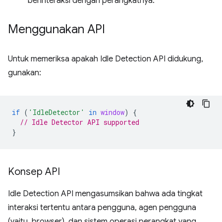
berinteraksi dengan perangkatnya.
Menggunakan API
Untuk memeriksa apakah Idle Detection API didukung,
gunakan:
if
(
'IdleDetector'
in
window
)
{
// Idle Detector API supported
}
Konsep API
Idle Detection API mengasumsikan bahwa ada tingkat
interaksi tertentu antara pengguna, agen pengguna
(yaitu, browser), dan sistem operasi perangkat yang