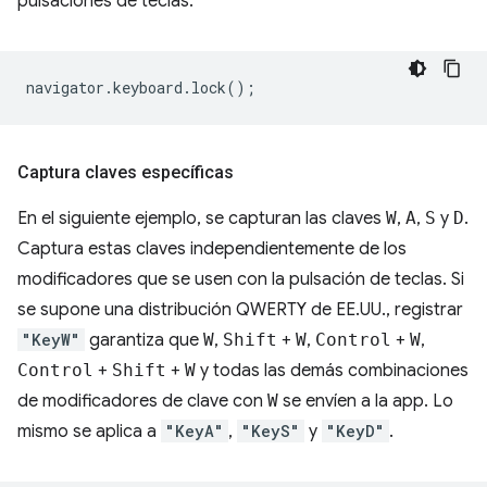
pulsaciones de teclas.
navigator
.
keyboard
.
lock
();
Captura claves específicas
En el siguiente ejemplo, se capturan las claves
W
,
A
,
S
y
D
.
Captura estas claves independientemente de los
modificadores que se usen con la pulsación de teclas. Si
se supone una distribución QWERTY de EE.UU., registrar
"KeyW"
garantiza que
W
,
Shift
+
W
,
Control
+
W
,
Control
+
Shift
+
W
y todas las demás combinaciones
de modificadores de clave con
W
se envíen a la app. Lo
mismo se aplica a
"KeyA"
,
"KeyS"
y
"KeyD"
.