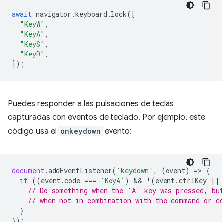
await
navigator
.
keyboard
.
lock
([
"KeyW"
,
"KeyA"
,
"KeyS"
,
"KeyD"
,
]);
Puedes responder a las pulsaciones de teclas
capturadas con eventos de teclado. Por ejemplo, este
código usa el
onkeydown
evento:
document
.
addEventListener
(
'keydown'
,
(
event
)
=
>
{
if
((
event
.
code
===
'KeyA'
)
 && 
!
(
event
.
ctrlKey
||
// Do something when the 'A' key was pressed, bu
// when not in combination with the command or c
}
});