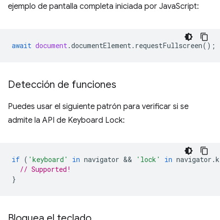
ejemplo de pantalla completa iniciada por JavaScript:
await
document
.
documentElement
.
requestFullscreen
();
Detección de funciones
Puedes usar el siguiente patrón para verificar si se
admite la API de Keyboard Lock:
if
(
'keyboard'
in
navigator
 && 
'lock'
in
navigator
.
k
// Supported!
}
Bloquea el teclado