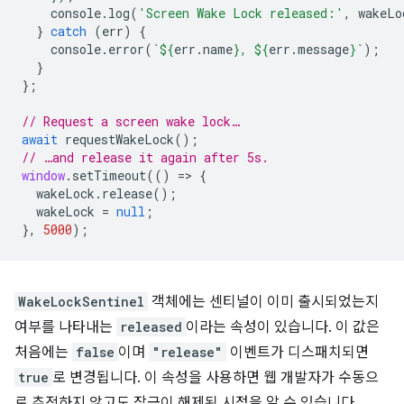
console
.
log
(
'Screen Wake Lock released:'
,
wakeLo
}
catch
(
err
)
{
console
.
error
(
`
${
err
.
name
}
, 
${
err
.
message
}
`
);
}
};
// Request a screen wake lock…
await
requestWakeLock
();
// …and release it again after 5s.
window
.
setTimeout
(()
=
>
{
wakeLock
.
release
();
wakeLock
=
null
;
},
5000
);
WakeLockSentinel
객체에는 센티널이 이미 출시되었는지
여부를 나타내는
released
이라는 속성이 있습니다. 이 값은
처음에는
false
이며
"release"
이벤트가 디스패치되면
true
로 변경됩니다. 이 속성을 사용하면 웹 개발자가 수동으
로 추적하지 않고도 잠금이 해제된 시점을 알 수 있습니다.