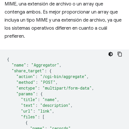
MIME, una extensión de archivo o un array que
contenga ambos. Es mejor proporcionar un array que
incluya un tipo MIME y una extensión de archivo, ya que
los sistemas operativos difieren en cuanto a cuál
prefieren.
{
"name"
:
"Aggregator"
,
"share_target"
:
{
"action"
:
"/cgi-bin/aggregate"
,
"method"
:
"POST"
,
"enctype"
:
"multipart/form-data"
,
"params"
:
{
"title"
:
"name"
,
"text"
:
"description"
,
"url"
:
"link"
,
"files"
:
[
{
"name"
:
"records"
,