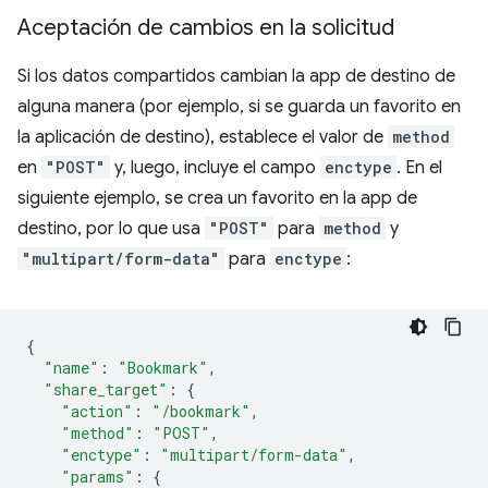
Aceptación de cambios en la solicitud
Si los datos compartidos cambian la app de destino de
alguna manera (por ejemplo, si se guarda un favorito en
la aplicación de destino), establece el valor de
method
en
"POST"
y, luego, incluye el campo
enctype
. En el
siguiente ejemplo, se crea un favorito en la app de
destino, por lo que usa
"POST"
para
method
y
"multipart/form-data"
para
enctype
:
{
"name"
:
"Bookmark"
,
"share_target"
:
{
"action"
:
"/bookmark"
,
"method"
:
"POST"
,
"enctype"
:
"multipart/form-data"
,
"params"
:
{