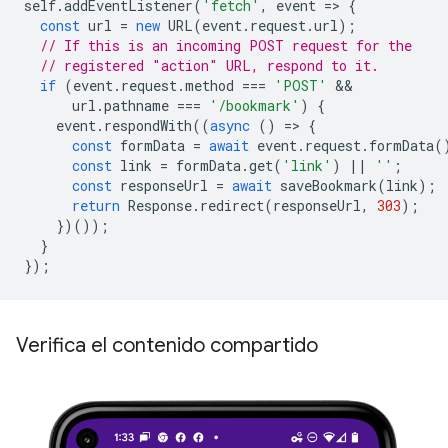
self
.
addEventListener
(
'fetch'
,
event
=
>
{
const
url
=
new
URL
(
event
.
request
.
url
);
// If this is an incoming POST request for the
// registered "action" URL, respond to it.
if
(
event
.
request
.
method
===
'POST'
url
.
pathname
===
'/bookmark'
)
{
event
.
respondWith
((
async
()
=
>
{
const
formData
=
await
event
.
request
.
formData
(
const
link
=
formData
.
get
(
'link'
)
||
''
;
const
responseUrl
=
await
saveBookmark
(
link
);
return
Response
.
redirect
(
responseUrl
,
303
);
})());
}
});
Verifica el contenido compartido