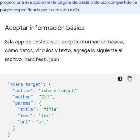
proporciona esa opción en la página de destino de uso compartido (la
página especificada por la entrada
).
url
Aceptar información básica
Si la app de destino solo acepta información básica,
como datos, vínculos y texto, agrega lo siguiente al
archivo
manifest.json
:
"share_target"
:
{
"action"
:
"/share-target/"
,
"method"
:
"GET"
,
"params"
:
{
"title"
:
"title"
,
"text"
:
"text"
,
"url"
:
"url"
}
}