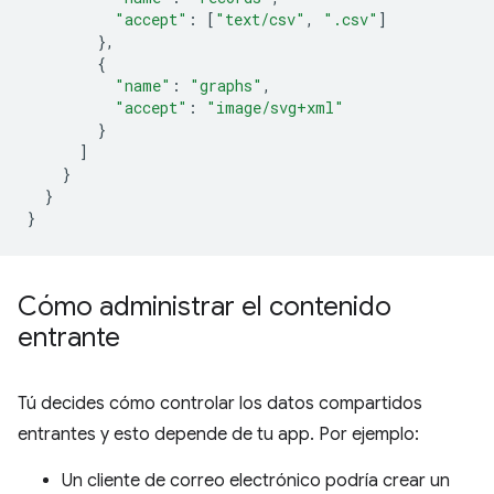
"accept"
:
[
"text/csv"
,
".csv"
]
},
{
"name"
:
"graphs"
,
"accept"
:
"image/svg+xml"
}
]
}
}
}
Cómo administrar el contenido
entrante
Tú decides cómo controlar los datos compartidos
entrantes y esto depende de tu app. Por ejemplo:
Un cliente de correo electrónico podría crear un