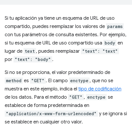
Si tu aplicación ya tiene un esquema de URL de uso
compartido, puedes reemplazar los valores de
params
con tus parámetros de consulta existentes. Por ejemplo,
si tu esquema de URL de uso compartido usa
body
en
lugar de
text
, puedes reemplazar
"text": "text"
por
"text": "body"
.
Si no se proporciona, el valor predeterminado de
method
es
"GET"
. El campo
enctype
, que no se
muestra en este ejemplo, indica el
tipo de codificación
de los datos. Para el método
"GET"
,
enctype
se
establece de forma predeterminada en
"application/x-www-form-urlencoded"
y se ignora si
se establece en cualquier otro valor.