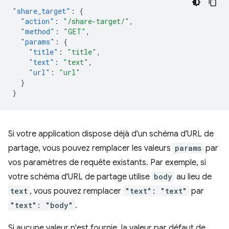
"share_target"
:
{
"action"
:
"/share-target/"
,
"method"
:
"GET"
,
"params"
:
{
"title"
:
"title"
,
"text"
:
"text"
,
"url"
:
"url"
}
}
Si votre application dispose déjà d'un schéma d'URL de
partage, vous pouvez remplacer les valeurs
params
par
vos paramètres de requête existants. Par exemple, si
votre schéma d'URL de partage utilise
body
au lieu de
text
, vous pouvez remplacer
"text": "text"
par
"text": "body"
.
Si aucune valeur n'est fournie, la valeur par défaut de