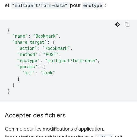
et
"multipart/form-data"
pour
enctype
:
{
"name"
:
"Bookmark"
,
"share_target"
:
{
"action"
:
"/bookmark"
,
"method"
:
"POST"
,
"enctype"
:
"multipart/form-data"
,
"params"
:
{
"url"
:
"link"
}
}
}
Accepter des fichiers
Comme pour les modifications d'application,