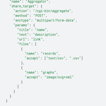
"name"
:
"Aggregator"
,
"share_target"
:
{
"action"
:
"/cgi-bin/aggregate"
,
"method"
:
"POST"
,
"enctype"
:
"multipart/form-data"
,
"params"
:
{
"title"
:
"name"
,
"text"
:
"description"
,
"url"
:
"link"
,
"files"
:
[
{
"name"
:
"records"
,
"accept"
:
[
"text/csv"
,
".csv"
]
},
{
"name"
:
"graphs"
,
"accept"
:
"image/svg+xml"
}
]
}
}
}