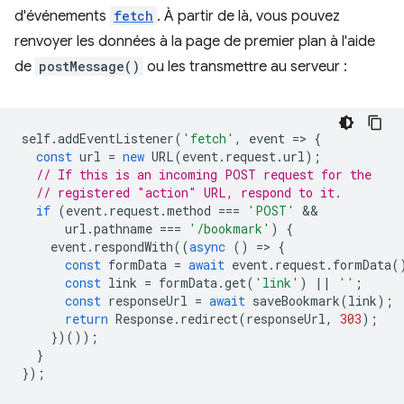
d'événements
fetch
. À partir de là, vous pouvez
renvoyer les données à la page de premier plan à l'aide
de
postMessage()
ou les transmettre au serveur :
self
.
addEventListener
(
'fetch'
,
event
=
>
{
const
url
=
new
URL
(
event
.
request
.
url
);
// If this is an incoming POST request for the
// registered "action" URL, respond to it.
if
(
event
.
request
.
method
===
'POST'
url
.
pathname
===
'/bookmark'
)
{
event
.
respondWith
((
async
()
=
>
{
const
formData
=
await
event
.
request
.
formData
(
const
link
=
formData
.
get
(
'link'
)
||
''
;
const
responseUrl
=
await
saveBookmark
(
link
);
return
Response
.
redirect
(
responseUrl
,
303
);
})());
}
});