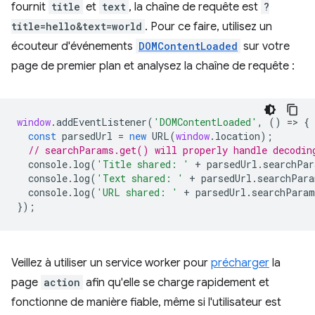
fournit
title
et
text
, la chaîne de requête est
?
title=hello&text=world
. Pour ce faire, utilisez un
écouteur d'événements
DOMContentLoaded
sur votre
page de premier plan et analysez la chaîne de requête :
window
.
addEventListener
(
'DOMContentLoaded'
,
()
=
>
{
const
parsedUrl
=
new
URL
(
window
.
location
);
// searchParams.get() will properly handle decodin
console
.
log
(
'Title shared: '
+
parsedUrl
.
searchPar
console
.
log
(
'Text shared: '
+
parsedUrl
.
searchPara
console
.
log
(
'URL shared: '
+
parsedUrl
.
searchParam
});
Veillez à utiliser un service worker pour
précharger
la
page
action
afin qu'elle se charge rapidement et
fonctionne de manière fiable, même si l'utilisateur est