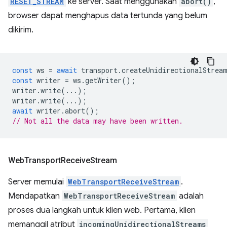
RESET_STREAM
ke server. Saat menggunakan
abort()
,
browser dapat menghapus data tertunda yang belum
dikirim.
const
ws
=
await
transport
.
createUnidirectionalStrea
const
writer
=
ws
.
getWriter
();
writer
.
write
(...);
writer
.
write
(...);
await
writer
.
abort
();
// Not all the data may have been written.
Web
Transport
Receive
Stream
Server memulai
WebTransportReceiveStream
.
Mendapatkan
WebTransportReceiveStream
adalah
proses dua langkah untuk klien web. Pertama, klien
memanggil atribut
incomingUnidirectionalStreams