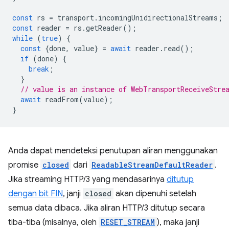
const
rs
=
transport
.
incomingUnidirectionalStreams
;
const
reader
=
rs
.
getReader
();
while
(
true
)
{
const
{
done
,
value
}
=
await
reader
.
read
();
if
(
done
)
{
break
;
}
// value is an instance of WebTransportReceiveStre
await
readFrom
(
value
);
}
Anda dapat mendeteksi penutupan aliran menggunakan
promise
closed
dari
ReadableStreamDefaultReader
.
Jika streaming HTTP/3 yang mendasarinya
ditutup
dengan bit FIN
, janji
closed
akan dipenuhi setelah
semua data dibaca. Jika aliran HTTP/3 ditutup secara
tiba-tiba (misalnya, oleh
RESET_STREAM
), maka janji