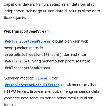
dapat diandalkan. Namun, setiap aliran data bersifat
independen, sehingga urutan data di seluruh aliran data
tidak dijamin.
Web
Transport
Send
Stream
WebTransportSendStream
dibuat oleh klien web
menggunakan metode
createUnidirectionalStream()
dari instance
WebTransport
, yang menampilkan promise untuk
WebTransportSendStream
.
Gunakan metode
close()
dari
WritableStreamDefaultWriter
untuk menutup aliran
HTTP/3 terkait. Browser mencoba mengirim semua data
yang tertunda sebelum benar-benar menutup aliran
terkait.