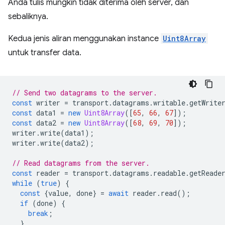
Anda tulis mungkin tidak diterima oleh server, dan
sebaliknya.
Kedua jenis aliran menggunakan instance
Uint8Array
untuk transfer data.
// Send two datagrams to the server.
const
writer
=
transport
.
datagrams
.
writable
.
getWrite
const
data1
=
new
Uint8Array
([
65
,
66
,
67
]);
const
data2
=
new
Uint8Array
([
68
,
69
,
70
]);
writer
.
write
(
data1
);
writer
.
write
(
data2
);
// Read datagrams from the server.
const
reader
=
transport
.
datagrams
.
readable
.
getReade
while
(
true
)
{
const
{
value
,
done
}
=
await
reader
.
read
();
if
(
done
)
{
break
;
}