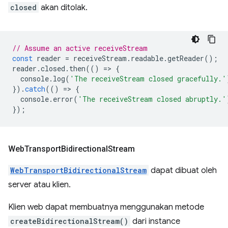
closed
akan ditolak.
// Assume an active receiveStream
const
reader
=
receiveStream
.
readable
.
getReader
();
reader
.
closed
.
then
(()
=
>
{
console
.
log
(
'The receiveStream closed gracefully.'
}).
catch
(()
=
>
{
console
.
error
(
'The receiveStream closed abruptly.'
});
Web
Transport
Bidirectional
Stream
WebTransportBidirectionalStream
dapat dibuat oleh
server atau klien.
Klien web dapat membuatnya menggunakan metode
createBidirectionalStream()
dari instance