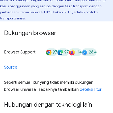
tidak dirilis sebagai bagian dari Chrome. WebTransport membantu
kasus penggunaan yang serupa dengan QuicTransport, dengan
perbedaan utama bahwa
HTTP/3
, bukan
QUIC
, adalah protokol
transportasinya.
Dukungan browser
97
97
114
26.4
Browser Support
Source
Seperti semua fitur yang tidak memiliki dukungan
browser universal, sebaiknya tambahkan
deteksi fitur
.
Hubungan dengan teknologi lain