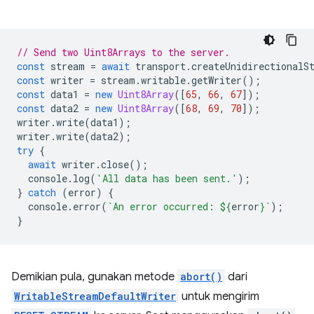
// Send two Uint8Arrays to the server.
const
stream
=
await
transport
.
createUnidirectionalS
const
writer
=
stream
.
writable
.
getWriter
();
const
data1
=
new
Uint8Array
([
65
,
66
,
67
]);
const
data2
=
new
Uint8Array
([
68
,
69
,
70
]);
writer
.
write
(
data1
);
writer
.
write
(
data2
);
try
{
await
writer
.
close
();
console
.
log
(
'All data has been sent.'
);
}
catch
(
error
)
{
console
.
error
(
`An error occurred: 
${
error
}
`
);
}
Demikian pula, gunakan metode
abort()
dari
WritableStreamDefaultWriter
untuk mengirim