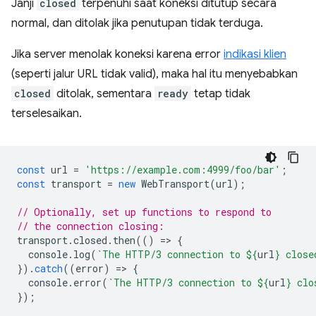
Janji
closed
terpenuhi saat koneksi ditutup secara
normal, dan ditolak jika penutupan tidak terduga.
Jika server menolak koneksi karena error
indikasi klien
(seperti jalur URL tidak valid), maka hal itu menyebabkan
closed
ditolak, sementara
ready
tetap tidak
terselesaikan.
const
url
=
'https://example.com:4999/foo/bar'
;
const
transport
=
new
WebTransport
(
url
);
// Optionally, set up functions to respond to
// the connection closing:
transport
.
closed
.
then
(()
=
>
{
console
.
log
(
`The HTTP/3 connection to 
${
url
}
 close
}).
catch
((
error
)
=
>
{
console
.
error
(
`The HTTP/3 connection to 
${
url
}
 clo
});