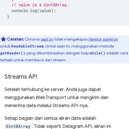
// value is a Uint8Array.
console
.
log
(
value
);
}
Catatan:
Chrome
saat ini
tidak mengekspos
iterator asinkron
untuk
. Untuk saat ini, menggunakan metode
ReadableStream
yang dikombinasikan dengan loop
adalah cara
getReader()
while()
terbaik untuk membaca dari stream.
Streams API
Setelah terhubung ke server, Anda juga dapat
menggunakan WebTransport untuk mengirim dan
menerima data melalui Streams API-nya.
Setiap bagian dari semua aliran data adalah
Uint8Array
. Tidak seperti Datagram API, aliran ini