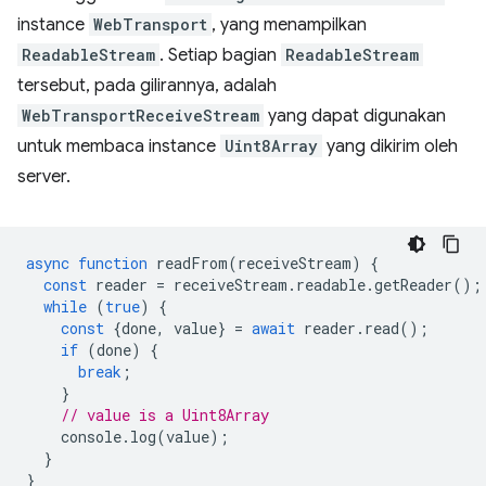
instance
WebTransport
, yang menampilkan
ReadableStream
. Setiap bagian
ReadableStream
tersebut, pada gilirannya, adalah
WebTransportReceiveStream
yang dapat digunakan
untuk membaca instance
Uint8Array
yang dikirim oleh
server.
async
function
readFrom
(
receiveStream
)
{
const
reader
=
receiveStream
.
readable
.
getReader
();
while
(
true
)
{
const
{
done
,
value
}
=
await
reader
.
read
();
if
(
done
)
{
break
;
}
// value is a Uint8Array
console
.
log
(
value
);
}
}