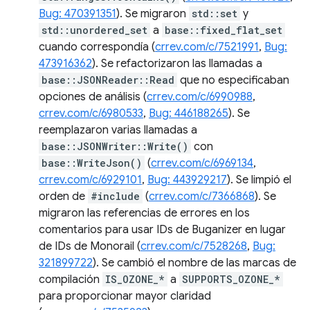
Bug: 470391351
). Se migraron
std::set
y
std::unordered_set
a
base::fixed_flat_set
cuando correspondía (
crrev.com/c/7521991
,
Bug:
473916362
). Se refactorizaron las llamadas a
base::JSONReader::Read
que no especificaban
opciones de análisis (
crrev.com/c/6990988
,
crrev.com/c/6980533
,
Bug: 446188265
). Se
reemplazaron varias llamadas a
base::JSONWriter::Write()
con
base::WriteJson()
(
crrev.com/c/6969134
,
crrev.com/c/6929101
,
Bug: 443929217
). Se limpió el
orden de
#include
(
crrev.com/c/7366868
). Se
migraron las referencias de errores en los
comentarios para usar IDs de Buganizer en lugar
de IDs de Monorail (
crrev.com/c/7528268
,
Bug:
321899722
). Se cambió el nombre de las marcas de
compilación
IS_OZONE_*
a
SUPPORTS_OZONE_*
para proporcionar mayor claridad