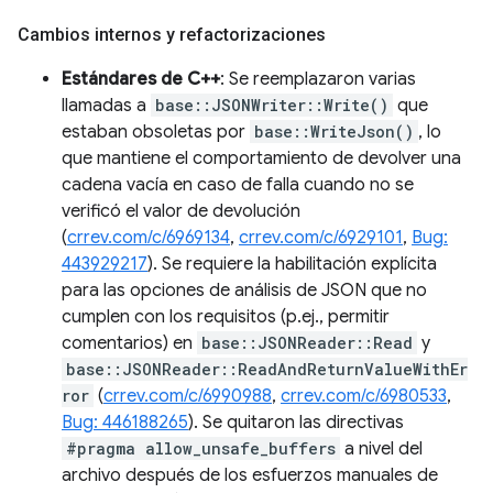
Cambios internos y refactorizaciones
Estándares de C++
: Se reemplazaron varias
llamadas a
base::JSONWriter::Write()
que
estaban obsoletas por
base::WriteJson()
, lo
que mantiene el comportamiento de devolver una
cadena vacía en caso de falla cuando no se
verificó el valor de devolución
(
crrev.com/c/6969134
,
crrev.com/c/6929101
,
Bug:
443929217
). Se requiere la habilitación explícita
para las opciones de análisis de JSON que no
cumplen con los requisitos (p.ej., permitir
comentarios) en
base::JSONReader::Read
y
base::JSONReader::ReadAndReturnValueWithEr
ror
(
crrev.com/c/6990988
,
crrev.com/c/6980533
,
Bug: 446188265
). Se quitaron las directivas
#pragma allow_unsafe_buffers
a nivel del
archivo después de los esfuerzos manuales de