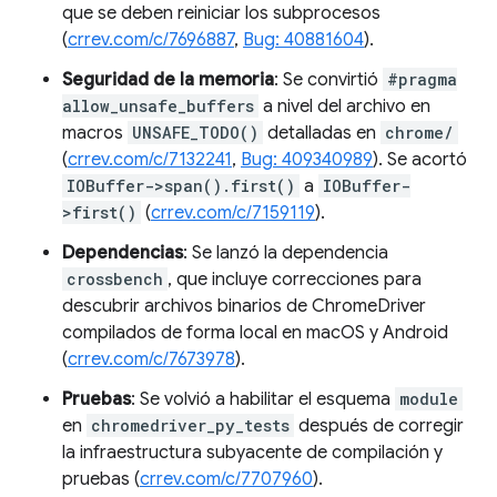
que se deben reiniciar los subprocesos
(
crrev.com/c/7696887
,
Bug: 40881604
).
Seguridad de la memoria
: Se convirtió
#pragma
allow_unsafe_buffers
a nivel del archivo en
macros
UNSAFE_TODO()
detalladas en
chrome/
(
crrev.com/c/7132241
,
Bug: 409340989
). Se acortó
IOBuffer->span().first()
a
IOBuffer-
>first()
(
crrev.com/c/7159119
).
Dependencias
: Se lanzó la dependencia
crossbench
, que incluye correcciones para
descubrir archivos binarios de ChromeDriver
compilados de forma local en macOS y Android
(
crrev.com/c/7673978
).
Pruebas
: Se volvió a habilitar el esquema
module
en
chromedriver_py_tests
después de corregir
la infraestructura subyacente de compilación y
pruebas (
crrev.com/c/7707960
).