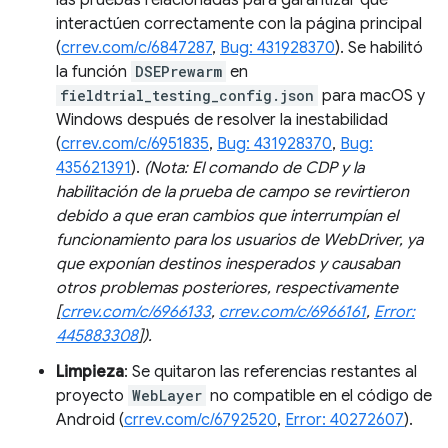
las pruebas relacionadas para garantizar que
interactúen correctamente con la página principal
(
crrev.com/c/6847287
,
Bug: 431928370
). Se habilitó
la función
DSEPrewarm
en
fieldtrial_testing_config.json
para macOS y
Windows después de resolver la inestabilidad
(
crrev.com/c/6951835
,
Bug: 431928370
,
Bug:
435621391
).
(Nota: El comando de CDP y la
habilitación de la prueba de campo se revirtieron
debido a que eran cambios que interrumpían el
funcionamiento para los usuarios de WebDriver, ya
que exponían destinos inesperados y causaban
otros problemas posteriores, respectivamente
[
crrev.com/c/6966133
,
crrev.com/c/6966161
,
Error:
445883308
]).
Limpieza
: Se quitaron las referencias restantes al
proyecto
WebLayer
no compatible en el código de
Android (
crrev.com/c/6792520
,
Error: 40272607
).