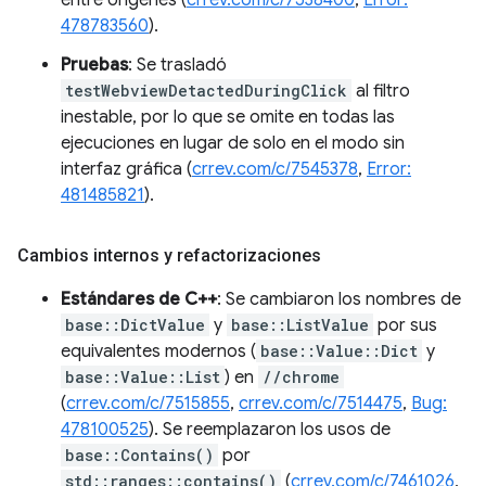
entre orígenes (
crrev.com/c/7538400
,
Error:
478783560
).
Pruebas
: Se trasladó
testWebviewDetactedDuringClick
al filtro
inestable, por lo que se omite en todas las
ejecuciones en lugar de solo en el modo sin
interfaz gráfica (
crrev.com/c/7545378
,
Error:
481485821
).
Cambios internos y refactorizaciones
Estándares de C++
: Se cambiaron los nombres de
base::DictValue
y
base::ListValue
por sus
equivalentes modernos (
base::Value::Dict
y
base::Value::List
) en
//chrome
(
crrev.com/c/7515855
,
crrev.com/c/7514475
,
Bug:
478100525
). Se reemplazaron los usos de
base::Contains()
por
std::ranges::contains()
(
crrev.com/c/7461026
,