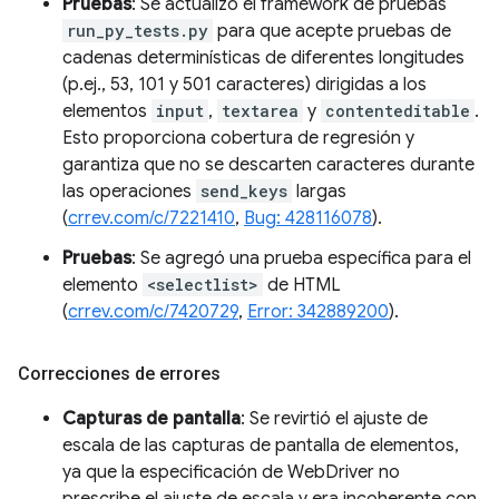
Pruebas
: Se actualizó el framework de pruebas
run_py_tests.py
para que acepte pruebas de
cadenas determinísticas de diferentes longitudes
(p.ej., 53, 101 y 501 caracteres) dirigidas a los
elementos
input
,
textarea
y
contenteditable
.
Esto proporciona cobertura de regresión y
garantiza que no se descarten caracteres durante
las operaciones
send_keys
largas
(
crrev.com/c/7221410
,
Bug: 428116078
).
Pruebas
: Se agregó una prueba específica para el
elemento
<selectlist>
de HTML
(
crrev.com/c/7420729
,
Error: 342889200
).
Correcciones de errores
Capturas de pantalla
: Se revirtió el ajuste de
escala de las capturas de pantalla de elementos,
ya que la especificación de WebDriver no