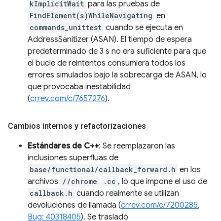
kImplicitWait
para las pruebas de
FindElement(s)WhileNavigating
en
commands_unittest
cuando se ejecuta en
AddressSanitizer (ASAN). El tiempo de espera
predeterminado de 3 s no era suficiente para que
el bucle de reintentos consumiera todos los
errores simulados bajo la sobrecarga de ASAN, lo
que provocaba inestabilidad
(
crrev.com/c/7657276
).
Cambios internos y refactorizaciones
Estándares de C++
: Se reemplazaron las
inclusiones superfluas de
base/functional/callback_forward.h
en los
archivos
//chrome
.cc
, lo que impone el uso de
callback.h
cuando realmente se utilizan
devoluciones de llamada (
crrev.com/c/7200285
,
Bug: 40318405
). Se trasladó