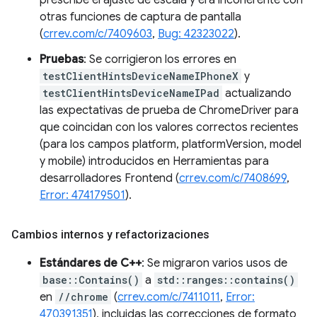
prescribe el ajuste de escala y era incoherente con
otras funciones de captura de pantalla
(
crrev.com/c/7409603
,
Bug: 42323022
).
Pruebas
: Se corrigieron los errores en
testClientHintsDeviceNameIPhoneX
y
testClientHintsDeviceNameIPad
actualizando
las expectativas de prueba de ChromeDriver para
que coincidan con los valores correctos recientes
(para los campos platform, platformVersion, model
y mobile) introducidos en Herramientas para
desarrolladores Frontend (
crrev.com/c/7408699
,
Error: 474179501
).
Cambios internos y refactorizaciones
Estándares de C++
: Se migraron varios usos de
base::Contains()
a
std::ranges::contains()
en
//chrome
(
crrev.com/c/7411011
,
Error:
470391351
), incluidas las correcciones de formato