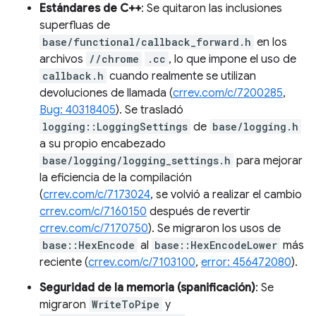
Estándares de C++
: Se quitaron las inclusiones
superfluas de
base/functional/callback_forward.h
en los
archivos
//chrome
.cc
, lo que impone el uso de
callback.h
cuando realmente se utilizan
devoluciones de llamada (
crrev.com/c/7200285
,
Bug: 40318405
). Se trasladó
logging::LoggingSettings
de
base/logging.h
a su propio encabezado
base/logging/logging_settings.h
para mejorar
la eficiencia de la compilación
(
crrev.com/c/7173024
, se volvió a realizar el cambio
crrev.com/c/7160150
después de revertir
crrev.com/c/7170750
). Se migraron los usos de
base::HexEncode
al
base::HexEncodeLower
más
reciente (
crrev.com/c/7103100
,
error: 456472080
).
Seguridad de la memoria (spanificación)
: Se
migraron
WriteToPipe
y