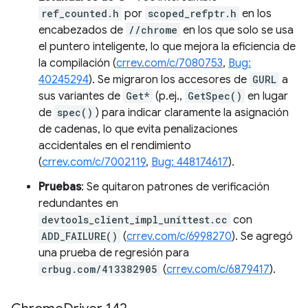
ref_counted.h
por
scoped_refptr.h
en los
encabezados de
//chrome
en los que solo se usa
el puntero inteligente, lo que mejora la eficiencia de
la compilación (
crrev.com/c/7080753
,
Bug:
40245294
). Se migraron los accesores de
GURL
a
sus variantes de
Get*
(p.ej.,
GetSpec()
en lugar
de
spec()
) para indicar claramente la asignación
de cadenas, lo que evita penalizaciones
accidentales en el rendimiento
(
crrev.com/c/7002119
,
Bug: 448174617
).
Pruebas
: Se quitaron patrones de verificación
redundantes en
devtools_client_impl_unittest.cc
con
ADD_FAILURE()
(
crrev.com/c/6998270
). Se agregó
una prueba de regresión para
crbug.com/413382905
(
crrev.com/c/6879417
).