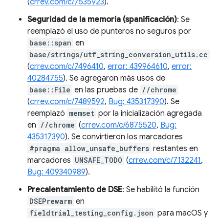
(
crrev.com/c/7535923
).
Seguridad de la memoria (spanificación)
: Se
reemplazó el uso de punteros no seguros por
base::span
en
base/strings/utf_string_conversion_utils.cc
(
crrev.com/c/7496410
,
error: 439964610
,
error:
40284755
). Se agregaron más usos de
base::File
en las pruebas de
//chrome
(
crrev.com/c/7489592
,
Bug: 435317390
). Se
reemplazó
memset
por la inicialización agregada
en
//chrome
(
crrev.com/c/6875520
,
Bug:
435317390
). Se convirtieron los marcadores
#pragma allow_unsafe_buffers
restantes en
marcadores
UNSAFE_TODO
(
crrev.com/c/7132241
,
Bug: 409340989
).
Precalentamiento de DSE
: Se habilitó la función
DSEPrewarm
en
fieldtrial_testing_config.json
para macOS y