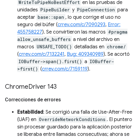
WriteToPipeNoBestEffort
en las pruebas de
unidades
PipeBuilder
y
PipeConnection
para
aceptar
base::span
, lo que corrige el uso no
seguro del búfer (
crrev.com/c/7090293
,
Error:
455758227
). Se convirtieron las macros
#pragma
allow_unsafe_buffers
a nivel del archivo en
macros
UNSAFE_TODO()
detalladas en
chrome/
(
crrev.com/c/7132241
,
Bug: 409340989
). Se acortó
IOBuffer->span().first()
a
IOBuffer-
>first()
(
crrev.com/c/7159119
).
Chrome
Driver 143
Correcciones de errores
Estabilidad
: Se corrigió una falla de Use-After-Free
(UAF) en
OverrideNetworkConditions
. El puntero
sin procesar guardado para la aplicación posterior
se liberaba entre llamadas consecutivas; ahora se