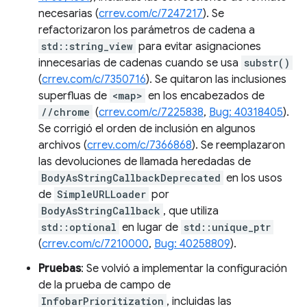
necesarias (
crrev.com/c/7247217
). Se
refactorizaron los parámetros de cadena a
std::string_view
para evitar asignaciones
innecesarias de cadenas cuando se usa
substr()
(
crrev.com/c/7350716
). Se quitaron las inclusiones
superfluas de
<map>
en los encabezados de
//chrome
(
crrev.com/c/7225838
,
Bug: 40318405
).
Se corrigió el orden de inclusión en algunos
archivos (
crrev.com/c/7366868
). Se reemplazaron
las devoluciones de llamada heredadas de
BodyAsStringCallbackDeprecated
en los usos
de
SimpleURLLoader
por
BodyAsStringCallback
, que utiliza
std::optional
en lugar de
std::unique_ptr
(
crrev.com/c/7210000
,
Bug: 40258809
).
Pruebas
: Se volvió a implementar la configuración
de la prueba de campo de
InfobarPrioritization
, incluidas las