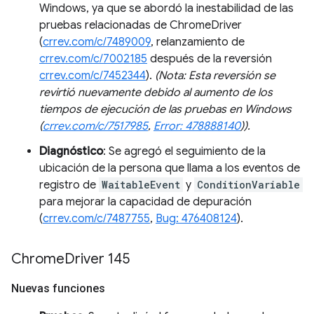
Windows, ya que se abordó la inestabilidad de las
pruebas relacionadas de ChromeDriver
(
crrev.com/c/7489009
, relanzamiento de
crrev.com/c/7002185
después de la reversión
crrev.com/c/7452344
).
(Nota: Esta reversión se
revirtió nuevamente debido al aumento de los
tiempos de ejecución de las pruebas en Windows
(
crrev.com/c/7517985
,
Error: 478888140
)).
Diagnóstico
: Se agregó el seguimiento de la
ubicación de la persona que llama a los eventos de
registro de
WaitableEvent
y
ConditionVariable
para mejorar la capacidad de depuración
(
crrev.com/c/7487755
,
Bug: 476408124
).
Chrome
Driver 145
Nuevas funciones