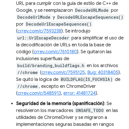
URL para cumplir con la guía de estilo de C++ de
Google, y se reemplazaron
DecodeURLMode
por
DecodeUrlMode
y
DecodeURLEscapeSequences()
por
DecodeUrlEscapeSequences()
(
crrev.com/c/7593238
). Se introdujo
url::UrlEscapeDecoder
para simplificar el uso de
la decodificación de URLs en toda la base de
código (
crrev.com/c/7610180
). Se quitaron las
inclusiones superfluas de
build/branding_buildflags.h
en los archivos
//chrome
(
crrev.com/c/7595125
,
Bug: 40318405
).
Se quitó la lógica de
BUILDFLAG(IS_FUCHSIA)
de
//chrome
, excepto en ChromeDriver
(
crrev.com/c/5485913
,
error: 41481724
).
Seguridad de la memoria (spanificación)
: Se
resolvieron los marcadores
UNSAFE_TODO
en las
utilidades de ChromeDriver y se migraron a
implementaciones seguras basadas en rangos