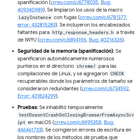
spanificación (
crrev.com/c/6778035
,
Bug:
409340989
). Se limpiaron los usos de la macro
LazyInstance
con fugas (
crrev.com/c/6781377
,
error: 432815283
). Se incluyeron los encabezados
faltantes para
http_response_headers.h
a través
de IWYU (
crrev.com/c/6894196
,
Bug: 40216326
).
Seguridad de la memoria (spanificación)
: Se
spanificaron automáticamente numerosos
punteros en el directorio
chrome/
para las
compilaciones de Linux, y se agregaron
CHECK
recuperables donde los parámetros de tamaño se
consideraron redundantes (
crrev.com/c/6734592
,
Error: 431824299
).
Pruebas
: Se inhabilitó temporalmente
testDoesntCrashOnClosingBrowserFromAsyncScr
ipt
en macOS (
crrev.com/c/6995358
,
Bug:
446461733
). Se corrigieron errores de escritura en
los nombres de los métodos de prueba que