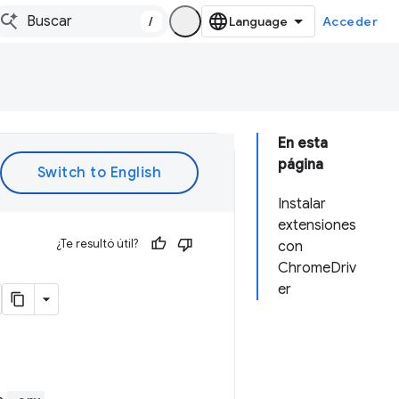
/
Acceder
En esta
página
Instalar
extensiones
¿Te resultó útil?
con
ChromeDriv
er