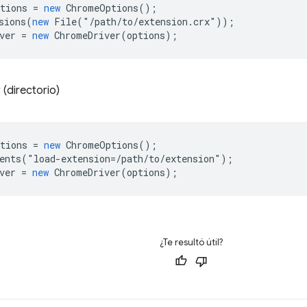
tions
=
new
ChromeOptions
();
sions
(
new
File
(
"
/path/to/extension.crx"));
ver
=
new
ChromeDriver
(
options
);
(directorio)
tions
=
new
ChromeOptions
();
ents
(
"
load
-
extension
=
/path/to/extension");
ver
=
new
ChromeDriver
(
options
);
¿Te resultó útil?