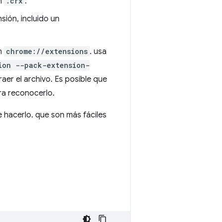
ón
.crx
.
sión, incluido un
en
chrome://extensions
. usa
ion --pack-extension-
er el archivo. Es posible que
ra reconocerlo.
 hacerlo. que son más fáciles