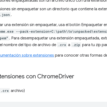
siones empaquetadas son un archivo único con una extensi
iones sin empaquetar son un directorio que contiene la exten
.json
.
r una extensión sin empaquetar, usa el botón Empaquetar 
ome.exe --pack-extension=C:\path\to\unpacked\extens
pem"
. Para desempaquetar una extensión empaquetada, extra
el nombre del tipo de archivo de
.crx
a
.zip
para tu zip pa
umentación sobre extensiones
para conocer otras formas de
extensiones con Chrome
Driver
.crx
archivo)