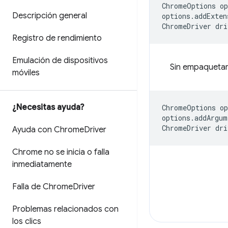
ChromeOptions
op
Descripción general
options
.
addExten
ChromeDriver
dri
Registro de rendimiento
Emulación de dispositivos
Sin empaquetar 
móviles
¿Necesitas ayuda?
ChromeOptions
op
options
.
addArgum
ChromeDriver
dri
Ayuda con Chrome
Driver
Chrome no se inicia o falla
inmediatamente
Falla de Chrome
Driver
Problemas relacionados con
los clics