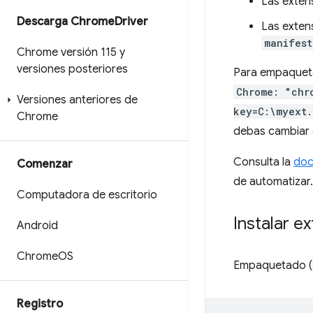
Las exten
Descarga Chrome
Driver
Las extens
manifest
Chrome versión 115 y
versiones posteriores
Para empaqueta
Chrome: "chr
Versiones anteriores de
key=C:\myext.
Chrome
debas cambiar 
Consulta la
doc
Comenzar
de automatizar.
Computadora de escritorio
Instalar 
Android
Chrome
OS
Empaquetado (
Registro