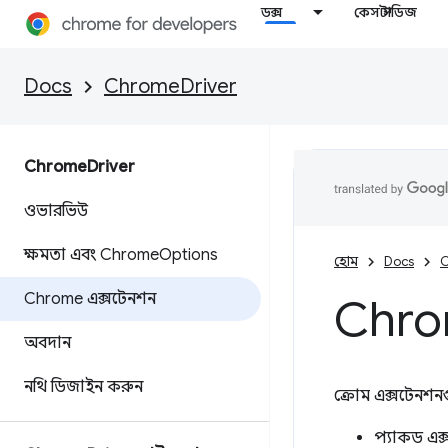
ডক্স
কেস স্টাডিজ
Docs
ChromeDriver
Chrome
Driver
ওভারভিউ
ক্ষমতা এবং Chrome
Options
হোম
Docs
C
Chrome এক্সটেনশন
Chro
অবদান
নথি ডিজাইন করুন
ক্রোম এক্সটেনশন
প্যাকড এক