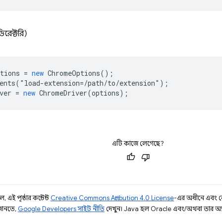
রেক্টরি)
tions
=
new
ChromeOptions
();
ents
(
"
load
-
extension
=
/path/to/extension");
ver
=
new
ChromeDriver
(
options
);
এটি কাজে লেগেছে?
 এই পৃষ্ঠার কন্টেন্ট
Creative Commons Attribution 4.0 License
-এর অধীনে এবং 
 জানতে,
Google Developers সাইট নীতি
দেখুন। Java হল Oracle এবং/অথবা তার অ্যাফিল