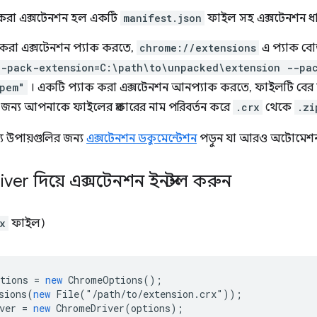
করা এক্সটেনশন হল একটি
manifest.json
ফাইল সহ এক্সটেনশন ধা
রা এক্সটেনশন প্যাক করতে,
chrome://extensions
এ প্যাক বো
--pack-extension=C:\path\to\unpacked\extension --pa
pem"
। একটি প্যাক করা এক্সটেনশন আনপ্যাক করতে, ফাইলটি বের
 জন্য আপনাকে ফাইলের প্রকারের নাম পরিবর্তন করে
.crx
থেকে
.zi
্য উপায়গুলির জন্য
এক্সটেনশন ডকুমেন্টেশন
পড়ুন যা আরও অটোমেশন বন্
iver দিয়ে এক্সটেনশন ইনস্টল করুন
x
ফাইল)
tions
=
new
ChromeOptions
();
sions
(
new
File
(
"
/path/to/extension.crx"));
ver
=
new
ChromeDriver
(
options
);