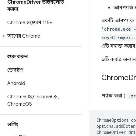
Chrome
Driver ডাউনলোড
আনপ্যাক 
করুন
একটি আনপ্যাক ক
Chrome সংস্করণ 115+
"chrome.exe 
আগের Chrome
key=C:\myext.
এটি সনাক্ত করার
শুরু করুন
এটি করার অন্যান
ডেস্কটপ
Chrome
Dr
Android
প্যাক করা (
.cr
Chrome
OS
,
Chrome
OS
,
Chrome
OS
ChromeOptions
op
লগিং
options
.
addExten
ChromeDriver
dri