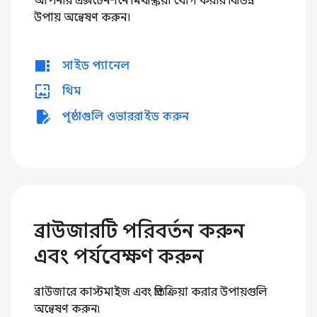
আপনার এক্সটেনশনে মিথস্ক্রিয়া যোগ করার বিভিন্ন
উপায় অন্বেষণ করুন।
view_sidebar
সাইড প্যানেল
wallpaper
থিম
edit_document
পৃষ্ঠাগুলি ওভাররাইড করুন
ব্রাউজারটি পরিবর্তন করুন
এবং পর্যবেক্ষণ করুন
ব্রাউজারে কাস্টমাইজ এবং প্রতিক্রিয়া করার উপায়গুলি
অন্বেষণ করুন৷