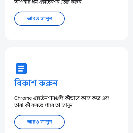
আপনার প্রথম এক্সটেনশন তৈরি করুন.
আরও জানুন
article
বিকাশ করুন
Chrome এক্সটেনশানগুলি কীভাবে কাজ করে এবং
তারা কী করতে পারে তা জানুন৷
আরও জানুন