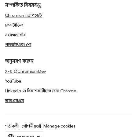
সম্পর্কিত বিষয়বস্তু
Chromium আপডেট
কেস স্টাডিজ
সংরক্ষণাগার
পডকাস্ট এবং শো
অনুসরণ করুন
X-এ @ChromiumDev
YouTube
LinkedIn-এ বিকাশকারীদের জন্য Chrome
আরএসএস
শর্তাবলী
গোপনীয়তা
Manage cookies