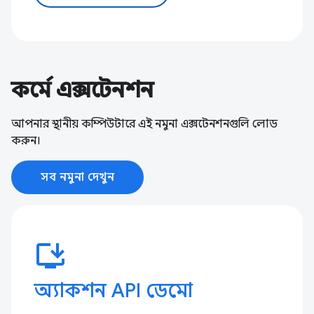
কর্মে এক্সটেনশন
আপনার স্থানীয় কম্পিউটারে এই নমুনা এক্সটেনশনগুলি লোড
করুন।
সব নমুনা দেখুন
install_desktop
অ্যাকশন API ডেমো