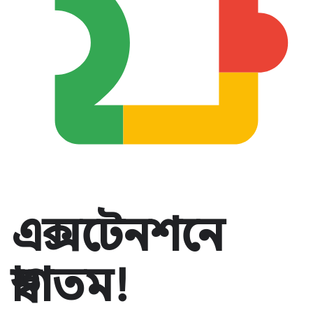
এক্সটেনশনে
স্বাগতম!