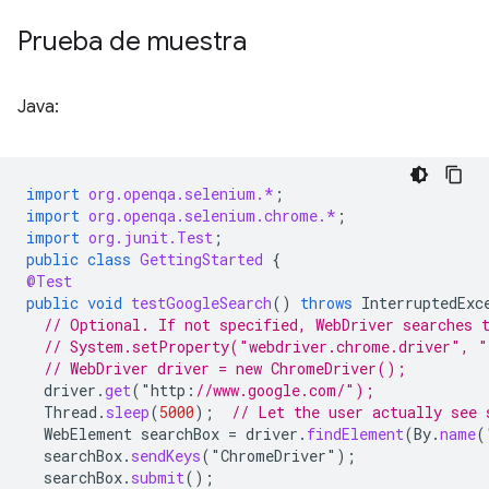
Prueba de muestra
Java:
import
org.openqa.selenium.*
;
import
org.openqa.selenium.chrome.*
;
import
org.junit.Test
;
public
class
GettingStarted
{
@Test
public
void
testGoogleSearch
()
throws
InterruptedExc
// Optional. If not specified, WebDriver searches 
// System.setProperty("webdriver.chrome.driver", "
// WebDriver driver = new ChromeDriver();
driver
.
get
(
"
http
:
//www.google.com/"); 
Thread
.
sleep
(
5000
);
// Let the user actually see 
WebElement
searchBox
=
driver
.
findElement
(
By
.
name
(
searchBox
.
sendKeys
(
"
ChromeDriver
"
);
searchBox
.
submit
();