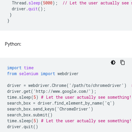
Thread
.
sleep
(
5000
);
// Let the user actually see 
driver
.
quit
();
}
}
Python:
import
time
from
selenium
import
webdriver
driver
=
webdriver
.
Chrome
(
'
/
path
/
to
/
chromedriver
'
)
driver
.
get
(
'
http
:
//
www
.
google
.
com
/
'
);
time
.
sleep
(
5
)
# Let the user actually see something!
search_box
=
driver
.
find_element_by_name
(
'
q
'
)
search_box
.
send_keys
(
'
ChromeDriver
'
)
search_box
.
submit
()
time
.
sleep
(
5
)
# Let the user actually see something!
driver
.
quit
()