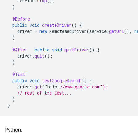
service
.
stop
();
}
@Before
public
void
createDriver
()
{
driver
=
new
RemoteWebDriver
(
service
.
getUrl
(),
n
}
@After
public
void
quitDriver
()
{
driver
.
quit
();
}
@Test
public
void
testGoogleSearch
()
{
driver
.
get
(
"
http
:
//www.google.com");
// rest of the test...
}
}
Python: