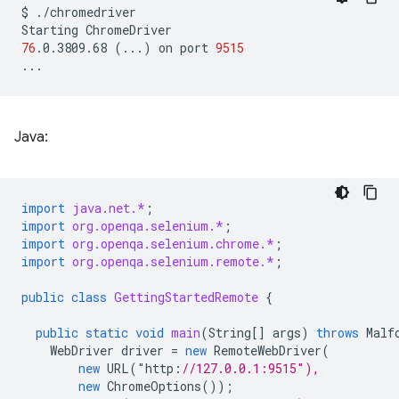
$
./chromedriver

Starting
76
.0.3809.68
(
...
)
on
port
9515
Java:
import
java.net.*
;
import
org.openqa.selenium.*
;
import
org.openqa.selenium.chrome.*
;
import
org.openqa.selenium.remote.*
;
public
class
GettingStartedRemote
{
public
static
void
main
(
String
[]
args
)
throws
Malf
WebDriver
driver
=
new
RemoteWebDriver
(
new
URL
(
"
http
:
//127.0.0.1:9515"),
new
ChromeOptions
());