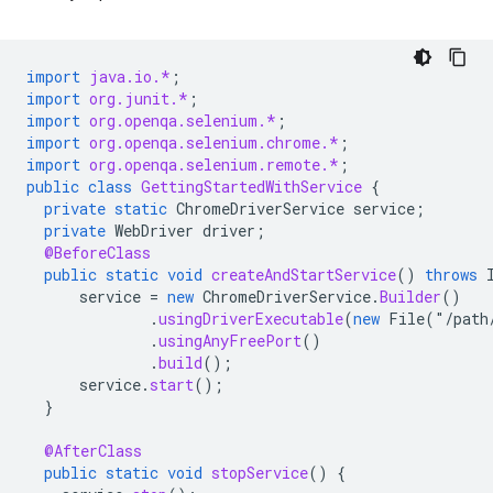
import
java.io.*
;
import
org.junit.*
;
import
org.openqa.selenium.*
;
import
org.openqa.selenium.chrome.*
;
import
org.openqa.selenium.remote.*
;
public
class
GettingStartedWithService
{
private
static
ChromeDriverService
service
;
private
WebDriver
driver
;
@BeforeClass
public
static
void
createAndStartService
()
throws
service
=
new
ChromeDriverService
.
Builder
()
.
usingDriverExecutable
(
new
File
(
"
/
path
.
usingAnyFreePort
()
.
build
();
service
.
start
();
}
@AfterClass
public
static
void
stopService
()
{