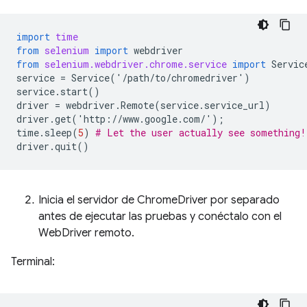
import
time
from
selenium
import
webdriver
from
selenium.webdriver.chrome.service
import
Servic
service
=
Service
(
'
/
path
/
to
/
chromedriver
'
)
service
.
start
()
driver
=
webdriver
.
Remote
(
service
.
service_url
)
driver
.
get
(
'
http
:
//
www
.
google
.
com
/
'
);
time
.
sleep
(
5
)
# Let the user actually see something!
driver
.
quit
()
Inicia el servidor de ChromeDriver por separado
antes de ejecutar las pruebas y conéctalo con el
WebDriver remoto.
Terminal: