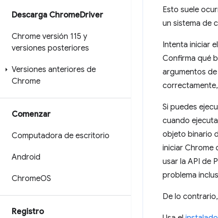
Esto suele ocur
Descarga Chrome
Driver
un sistema de c
Chrome versión 115 y
Intenta iniciar
versiones posteriores
Confirma qué b
Versiones anteriores de
argumentos de l
Chrome
correctamente, d
Si puedes ejecu
Comenzar
cuando ejecuta
objeto binario
Computadora de escritorio
iniciar Chrome 
Android
usar la API de 
problema inclu
Chrome
OS
De lo contrario
Registro