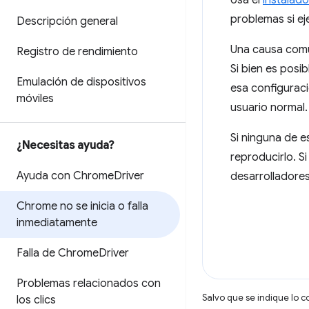
Usa el
instalado
problemas si e
Descripción general
Una causa común
Registro de rendimiento
Si bien es posi
Emulación de dispositivos
esa configurac
móviles
usuario normal.
Si ninguna de e
¿Necesitas ayuda?
reproducirlo. S
Ayuda con Chrome
Driver
desarrolladores
Chrome no se inicia o falla
inmediatamente
Falla de Chrome
Driver
Problemas relacionados con
Salvo que se indique lo c
los clics