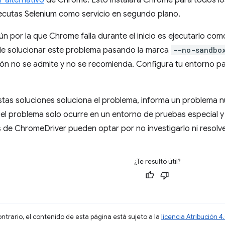
r alternativo
de Chrome. Esto instalará Chrome para todos los 
jecutas Selenium como servicio en segundo plano.
 por la que Chrome falla durante el inicio es ejecutarlo como
ble solucionar este problema pasando la marca
--no-sandbo
ión no se admite y no se recomienda. Configura tu entorno 
stas soluciones soluciona el problema, informa un problema 
i el problema solo ocurre en un entorno de pruebas especial 
 de ChromeDriver pueden optar por no investigarlo ni resolve
¿Te resultó útil?
ontrario, el contenido de esta página está sujeto a la
licencia Atribución