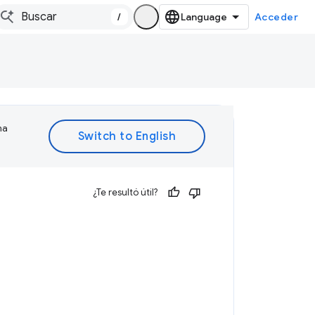
/
Acceder
ma
¿Te resultó útil?
a