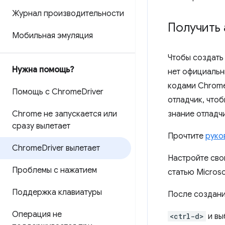
Журнал производительности
Получить 
Мобильная эмуляция
Чтобы создать
Нужна помощь?
нет официальн
кодами Chrome
Помощь с Chrome
Driver
отладчик, чтоб
Chrome не запускается или
знание отладч
сразу вылетает
Прочтите
руко
Chrome
Driver вылетает
Настройте сво
Проблемы с нажатием
статью Micros
Поддержка клавиатуры
После создани
Операция не
<ctrl-d>
и вы