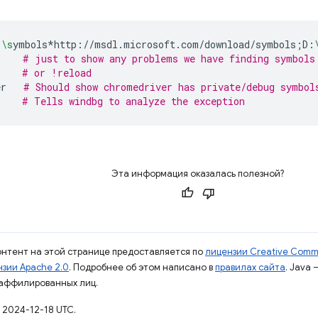
:
\s
ymbols*http://msdl.microsoft.com/download/symbols
;
D:
# just to show any problems we have finding symbols
# or !reload
er
# Should show chromedriver has private/debug symbol
# Tells windbg to analyze the exception
Эта информация оказалась полезной?
контент на этой странице предоставляется по
лицензии Creative Commo
зии Apache 2.0
. Подробнее об этом написано в
правилах сайта
. Java
 аффилированных лиц.
 2024-12-18 UTC.