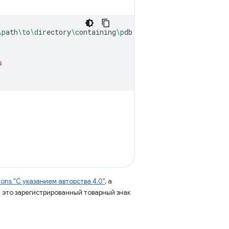
\p
ath
\t
o
\d
irectory
\c
ontaining
\p
db

s
ns "С указанием авторства 4.0"
, а
 – это зарегистрированный товарный знак