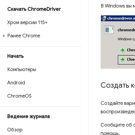
В Windows вы м
Скачать Chrome
Driver
Хром версии 115+
Ранее Chrome
Начать
Компьютеры
Android
Создать к
Chrome
OS
Создайте вари
воспроизведен
Ведение журнала
Сообщите об о
Обзор
помощь.