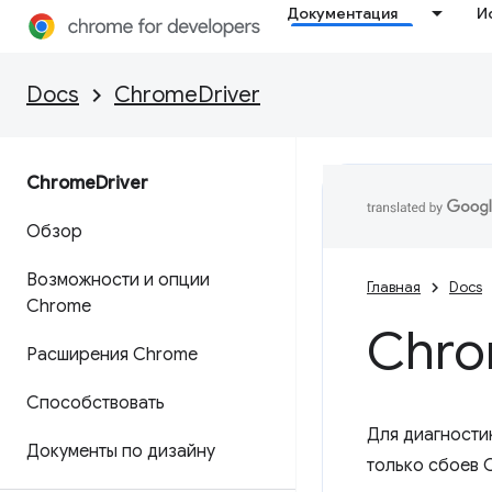
Документация
И
Docs
ChromeDriver
Chrome
Driver
Обзор
Возможности и опции
Главная
Docs
Chrome
Chr
Расширения Chrome
Способствовать
Для диагностик
Документы по дизайну
только сбоев C