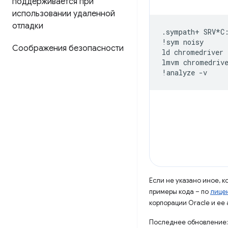
поддерживается при
использовании удаленной
отладки
.sympath+
SRV*C
!sym
noisy
Соображения безопасности
ld
chromedriver
lmvm
chromedriv
!analyze
-v
Если не указано иное, 
примеры кода – по
лицен
корпорации Oracle и ее
Последнее обновление: