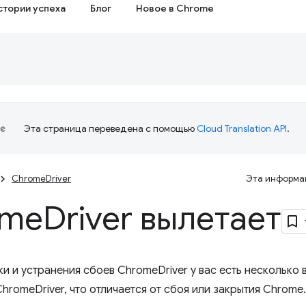
стории успеха
Блог
Новое в Chrome
Эта страница переведена с помощью
Cloud Translation API
.
ChromeDriver
Эта информац
ome
Driver вылетает
и и устранения сбоев ChromeDriver у вас есть несколько 
hromeDriver, что отличается от сбоя или закрытия Chrome.