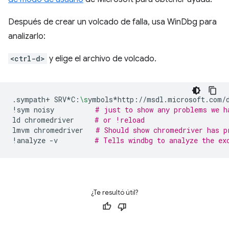
Después de crear un volcado de falla, usa WinDbg para
analizarlo:
<ctrl-d>
y elige el archivo de volcado.
.sympath+
SRV*C:
\s
ymbols*http://msdl.microsoft.com/
!sym
noisy
# just to show any problems we h
ld
chromedriver
# or !reload
lmvm
chromedriver
# Should show chromedriver has p
!analyze
-v
# Tells windbg to analyze the ex
¿Te resultó útil?