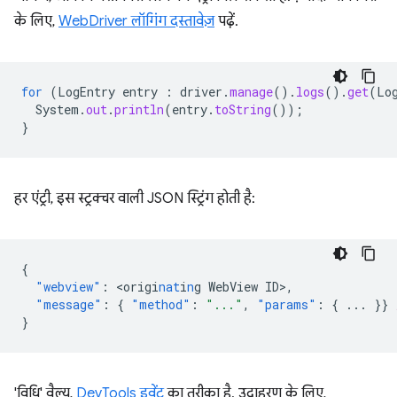
के लिए,
WebDriver लॉगिंग दस्तावेज़
पढ़ें.
for
(
LogEntry
entry
:
driver
.
manage
().
logs
().
get
(
Lo
System
.
out
.
println
(
entry
.
toString
());
}
हर एंट्री, इस स्ट्रक्चर वाली JSON स्ट्रिंग होती है:
{
"webview"
:
<
origi
nat
i
n
g
WebView
ID
>
,
"message"
:
{
"method"
:
"..."
,
"params"
:
{
...
}}
}
'विधि' वैल्यू,
DevTools इवेंट
का तरीका है. उदाहरण के लिए,