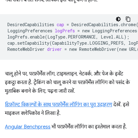
नया सेशन बनाते समय, आपको इसे चालू करना होगा.
DesiredCapabilities
cap
=
DesiredCapabilities.chrome
LoggingPreferences
logPrefs
=
new
LoggingPreferences
logPrefs.enable
(
LogType.PERFORMANCE,
Level.ALL
)
;
cap.setCapability
(
CapabilityType.LOGGING_PREFS,
log
RemoteWebDriver
driver
=
new
RemoteWebDriver
(
new
URL
चालू होने पर, परफ़ॉर्मेंस लॉग, टाइमलाइन, नेटवर्क, और पेज के इवेंट
इकट्ठा करता है. ट्रैकिंग को चालू करने या परफ़ॉर्मेंस लॉगिंग को पसंद के
मुताबिक बनाने के लिए, पढ़ना जारी रखें.
डिफ़ॉल्ट विकल्पों के साथ परफ़ॉर्मेंस लॉगिंग का पूरा उदाहरण
देखें. इसे
माइकल क्लेपिकोव ने लिखा है.
Angular Benchpress
भी परफ़ॉर्मेंस लॉगिंग का इस्तेमाल करता है.