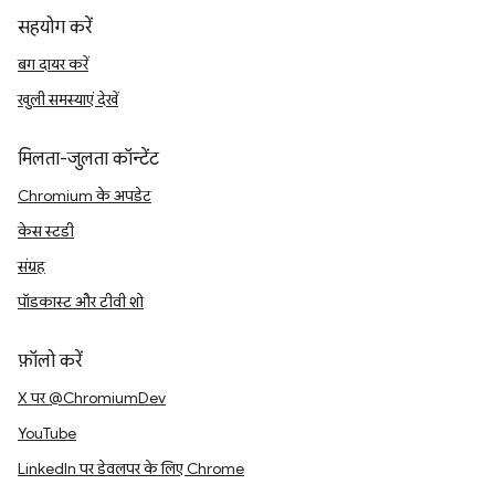
सहयोग करें
बग दायर करें
खुली समस्याएं देखें
मिलता-जुलता कॉन्टेंट
Chromium के अपडेट
केस स्टडी
संग्रह
पॉडकास्ट और टीवी शो
फ़ॉलो करें
X पर @ChromiumDev
YouTube
LinkedIn पर डेवलपर के लिए Chrome