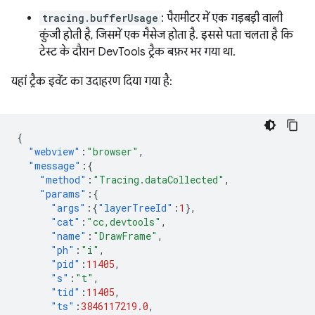
tracing.bufferUsage
: पैरामीटर में एक गड़बड़ी वाली
कुंजी होती है, जिसमें एक मैसेज होता है. इससे पता चलता है कि
टेस्ट के दौरान DevTools ट्रैक बफ़र भर गया था.
यहां ट्रैक इवेंट का उदाहरण दिया गया है:
{
"webview"
:
"browser"
,
"message"
:{
"method"
:
"Tracing.dataCollected"
,
"params"
:{
"args"
:{
"layerTreeId"
:
1
},
"cat"
:
"cc,devtools"
,
"name"
:
"DrawFrame"
,
"ph"
:
"i"
,
"pid"
:
11405
,
"s"
:
"t"
,
"tid"
:
11405
,
"ts"
:
3846117219.0
,