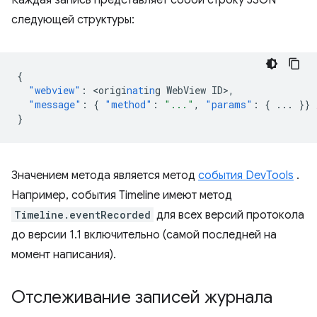
Каждая запись представляет собой строку JSON
следующей структуры:
{
"webview"
:
<
origi
nat
i
n
g
WebView
ID
>
,
"message"
:
{
"method"
:
"..."
,
"params"
:
{
...
}}
}
Значением метода является метод
события DevTools
.
Например, события Timeline имеют метод
Timeline.eventRecorded
для всех версий протокола
до версии 1.1 включительно (самой последней на
момент написания).
Отслеживание записей журнала