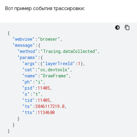
Вот пример события трассировки:
{
"webview"
:
"browser"
,
"message"
:{
"method"
:
"Tracing.dataCollected"
,
"params"
:{
"args"
:{
"layerTreeId"
:
1
},
"cat"
:
"cc,devtools"
,
"name"
:
"DrawFrame"
,
"ph"
:
"i"
,
"pid"
:
11405
,
"s"
:
"t"
,
"tid"
:
11405
,
"ts"
:
3846117219.0
,
"tts"
:
1134680
}
}
}