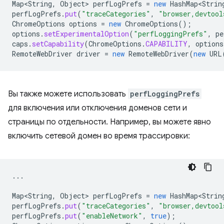
Map<String
,
Object
>
perfLogPrefs
=
new
HashMap<Strin
perfLogPrefs
.
put
(
"traceCategories"
,
"browser,devtool
ChromeOptions
options
=
new
ChromeOptions
();
options
.
setExperimentalOption
(
"perfLoggingPrefs"
,
pe
caps
.
setCapability
(
ChromeOptions
.
CAPABILITY
,
options
RemoteWebDriver
driver
=
new
RemoteWebDriver
(
new
URL
Вы также можете использовать
perfLoggingPrefs
для включения или отключения доменов сети и
страницы по отдельности. Например, вы можете явно
включить сетевой домен во время трассировки:
...
Map<String
,
Object
>
perfLogPrefs
=
new
HashMap<Strin
perfLogPrefs
.
put
(
"traceCategories"
,
"browser,devtool
perfLogPrefs
.
put
(
"enableNetwork"
,
true
);