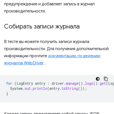
предупреждение и добавляет запись в журнал
производительности.
Собирать записи журнала
В тесте вы можете получить записи журнала
производительности. Для получения дополнительной
информации прочтите
документацию по ведению
журналов WebDriver
.
for
(
LogEntry
entry
:
driver
.
manage
().
logs
().
get
(
Lo
System
.
out
.
println
(
entry
.
toString
());
}