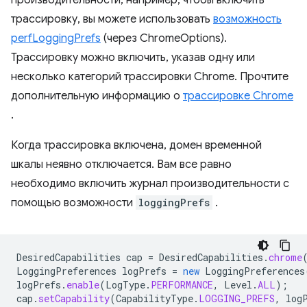
производительности, например, чтобы включить
трассировку, вы можете использовать
возможность
perfLoggingPrefs
(через ChromeOptions).
Трассировку можно включить, указав одну или
несколько категорий трассировки Chrome. Прочтите
дополнительную информацию о
трассировке Chrome
.
Когда трассировка включена, домен временной
шкалы неявно отключается. Вам все равно
необходимо включить журнал производительности с
помощью возможности
loggingPrefs
.
DesiredCapabilities
cap
=
DesiredCapabilities
.
chrome
LoggingPreferences
logPrefs
=
new
LoggingPreferences
logPrefs
.
enable
(
LogType
.
PERFORMANCE
,
Level
.
ALL
);
cap
.
setCapability
(
CapabilityType
.
LOGGING_PREFS
,
log