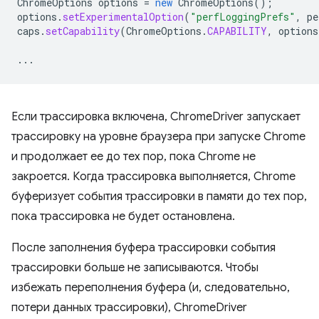
ChromeOptions
options
=
new
ChromeOptions
();
options
.
setExperimentalOption
(
"perfLoggingPrefs"
,
pe
caps
.
setCapability
(
ChromeOptions
.
CAPABILITY
,
options
...
Если трассировка включена, ChromeDriver запускает
трассировку на уровне браузера при запуске Chrome
и продолжает ее до тех пор, пока Chrome не
закроется. Когда трассировка выполняется, Chrome
буферизует события трассировки в памяти до тех пор,
пока трассировка не будет остановлена.
После заполнения буфера трассировки события
трассировки больше не записываются. Чтобы
избежать переполнения буфера (и, следовательно,
потери данных трассировки), ChromeDriver