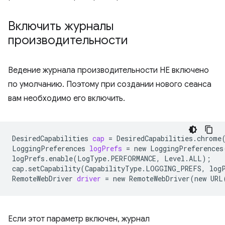
Включить журналы
производительности
Ведение журнала производительности НЕ включено
по умолчанию. Поэтому при создании нового сеанса
вам необходимо его включить.
DesiredCapabilities
cap
=
DesiredCapabilities.chrome
LoggingPreferences
logPrefs
=
new
LoggingPreferences
logPrefs.enable
(
LogType.PERFORMANCE,
Level.ALL
)
;
cap.setCapability
(
CapabilityType.LOGGING_PREFS,
log
RemoteWebDriver
driver
=
new
RemoteWebDriver
(
new
URL
Если этот параметр включен, журнал