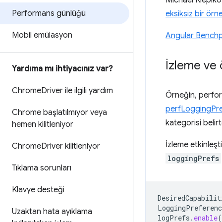
Michael Klepiko
Performans günlüğü
eksiksiz bir örn
Mobil emülasyon
Angular Bench
İzleme ve 
Yardıma mı ihtiyacınız var?
Chrome
Driver ile ilgili yardım
Örneğin, perfor
perfLoggingPref
Chrome başlatılmıyor veya
kategorisi belirt
hemen kilitleniyor
İzleme etkinleşt
Chrome
Driver kilitleniyor
loggingPrefs
Tıklama sorunları
Klavye desteği
DesiredCapabilit
LoggingPreferenc
Uzaktan hata ayıklama
logPrefs
.
enable
(