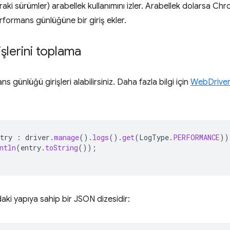
aki sürümler) arabellek kullanımını izler. Arabellek dolarsa Ch
formans günlüğüne bir giriş ekler.
işlerini toplama
s günlüğü girişleri alabilirsiniz. Daha fazla bilgi için
WebDriver 
try
:
driver
.
manage
().
logs
().
get
(
LogType
.
PERFORMANCE
))
ntln
(
entry
.
toString
());
daki yapıya sahip bir JSON dizesidir: