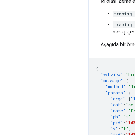
İki olası izleme 
tracing.
tracing.
mesaj içer
Aşağıda bir örnek
{
"webview"
:
"br
"message"
:{
"method"
:
"T
"params"
:{
"args"
:{
"
"cat"
:
"cc
"name"
:
"D
"ph"
:
"i"
,
"pid"
:
114
"s"
:
"t"
,
"tid"
:
114