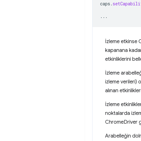
caps
.
setCapabili
...
İzleme etkinse 
kapanana kadar 
etkinliklerini bel
İzleme arabelleğ
izleme verileri
alınan etkinlikle
İzleme etkinlikl
noktalarda izlem
ChromeDriver gü
Arabelleğin dol