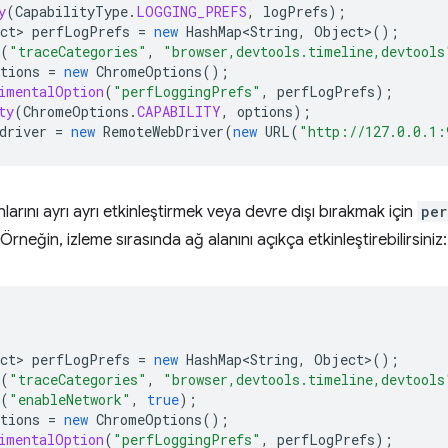
y
(
CapabilityType
.
LOGGING_PREFS
,
logPrefs
);
ct
>
perfLogPrefs
=
new
HashMap<String
,
Object
>
();
(
"traceCategories"
,
"browser,devtools.timeline,devtools
tions
=
new
ChromeOptions
();
imentalOption
(
"perfLoggingPrefs"
,
perfLogPrefs
);
ty
(
ChromeOptions
.
CAPABILITY
,
options
);
driver
=
new
RemoteWebDriver
(
new
URL
(
"http://127.0.0.1:
larını ayrı ayrı etkinleştirmek veya devre dışı bırakmak için
per
. Örneğin, izleme sırasında ağ alanını açıkça etkinleştirebilirsiniz:
ct
>
perfLogPrefs
=
new
HashMap<String
,
Object
>
();
(
"traceCategories"
,
"browser,devtools.timeline,devtools
(
"enableNetwork"
,
true
);
tions
=
new
ChromeOptions
();
imentalOption
(
"perfLoggingPrefs"
,
perfLogPrefs
);