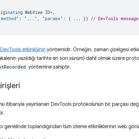
rigi
nat
i
n
g
WebView
ID
>
,
"method"
:
"..."
,
"params"
:
{
...
}}
// DevTools message
DevTools etkinliğinin
yöntemidir. Örneğin, zaman çizelgesi etkinl
kalenin yazıldığı tarihte en son sürüm) dahil olmak üzere proto
ntRecorded
yöntemine sahiptir.
rişleri
mü itibarıyla yayınlanan DevTools protokolünün bir parçası değil
ir.
yıcı genelinde toplandığından tüm izleme etkinliklerinin web gör