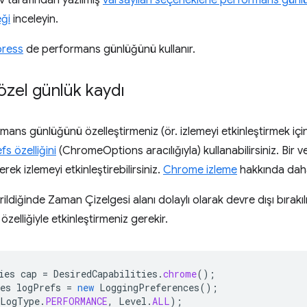
v tarafından yazılmış
varsayılan seçeneklerle performans günlü
eği
inceleyin.
press
de performans günlüğünü kullanır.
özel günlük kaydı
mans günlüğünü özelleştirmeniz (ör. izlemeyi etkinleştirmek içi
s özelliğini
(ChromeOptions aracılığıyla) kullanabilirsiniz. Bir
erek izlemeyi etkinleştirebilirsiniz.
Chrome izleme
hakkında daha 
irildiğinde Zaman Çizelgesi alanı dolaylı olarak devre dışı bıra
özelliğiyle etkinleştirmeniz gerekir.
ies
cap
=
DesiredCapabilities
.
chrome
();
es
logPrefs
=
new
LoggingPreferences
();
LogType
.
PERFORMANCE
,
Level
.
ALL
);