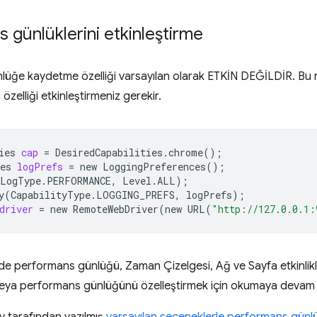
 günlüklerini etkinleştirme
üğe kaydetme özelliği varsayılan olarak ETKİN DEĞİLDİR. Bu n
özelliği etkinleştirmeniz gerekir.
ies
cap
=
DesiredCapabilities.chrome
()
;
es
logPrefs
=
new
LoggingPreferences
()
;
LogType.PERFORMANCE,
Level.ALL
)
;
y
(
CapabilityType.LOGGING_PREFS,
logPrefs
)
;
driver
=
new
RemoteWebDriver
(
new
URL
(
"http://127.0.0.1:
inde performans günlüğü, Zaman Çizelgesi, Ağ ve Sayfa etkinlikle
veya performans günlüğünü özelleştirmek için okumaya devam 