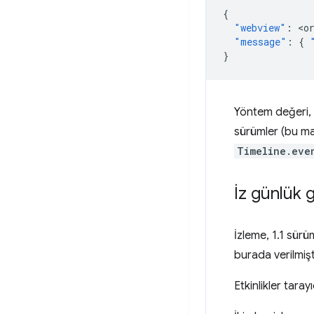
{
"webview"
:
<
o
"message"
:
{
}
Yöntem değeri,
sürümler (bu ma
Timeline.eve
İz günlük gi
İzleme, 1.1 sürü
burada verilmişt
Etkinlikler tara