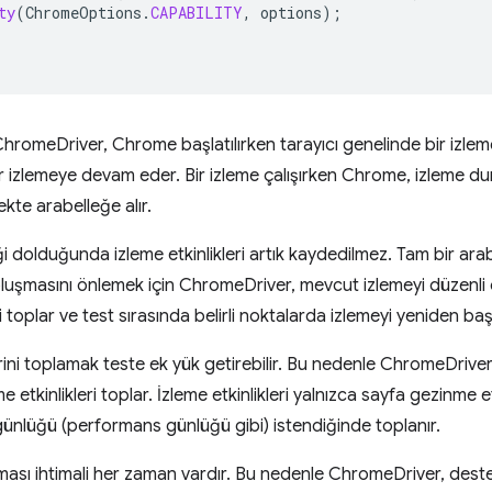
ty
(
ChromeOptions
.
CAPABILITY
,
options
);
ChromeDriver, Chrome başlatılırken tarayıcı genelinde bir izle
izlemeye devam eder. Bir izleme çalışırken Chrome, izleme du
lekte arabelleğe alır.
i dolduğunda izleme etkinlikleri artık kaydedilmez. Tam bir arab
) oluşmasını önlemek için ChromeDriver, mevcut izlemeyi düzenli
ri toplar ve test sırasında belirli noktalarda izlemeyi yeniden başl
erini toplamak teste ek yük getirebilir. Bu nedenle ChromeDriver
e etkinlikleri toplar. İzleme etkinlikleri yalnızca sayfa gezinme e
nlüğü (performans günlüğü gibi) istendiğinde toplanır.
ması ihtimali her zaman vardır. Bu nedenle ChromeDriver, de