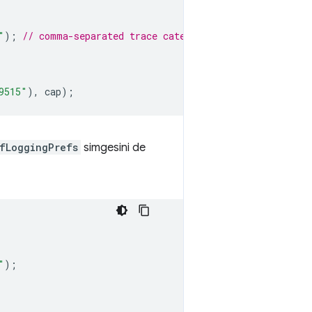
"
);
// comma-separated trace categories
9515"
),
cap
);
fLoggingPrefs
simgesini de
"
);