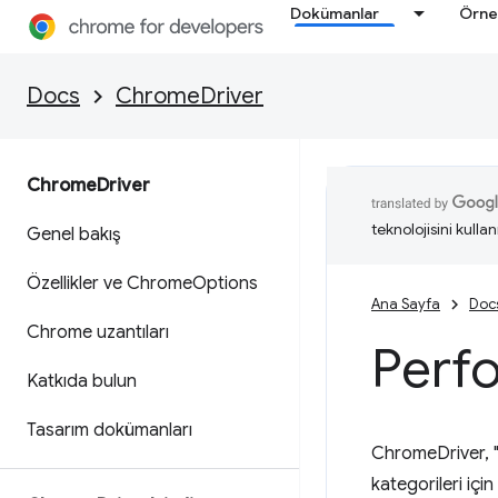
Dokümanlar
Örne
Docs
ChromeDriver
Chrome
Driver
teknolojisini kullan
Genel bakış
Özellikler ve Chrome
Options
Ana Sayfa
Doc
Chrome uzantıları
Perf
Katkıda bulun
Tasarım dokümanları
ChromeDriver, "Z
kategorileri için