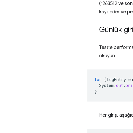
(r263512 ve sonr
kaydeder ve per
Günlük gir
Testte performan
okuyun.
for
(
LogEntry
en
System
.
out
.
pri
}
Her giriş, aşağı