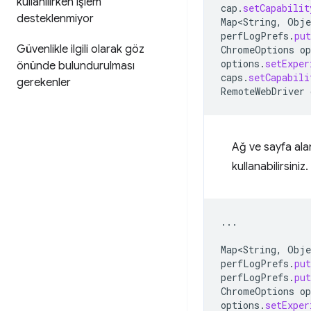
kullanılırken işlem
cap
.
setCapabilit
desteklenmiyor
Map<String
,
Obje
perfLogPrefs
.
put
Güvenlikle ilgili olarak göz
ChromeOptions
op
options
.
setExper
önünde bulundurulması
caps
.
setCapabili
gerekenler
RemoteWebDriver
Ağ ve sayfa alan
kullanabilirsiniz
...
Map<String
,
Obje
perfLogPrefs
.
put
perfLogPrefs
.
put
ChromeOptions
op
options
.
setExper