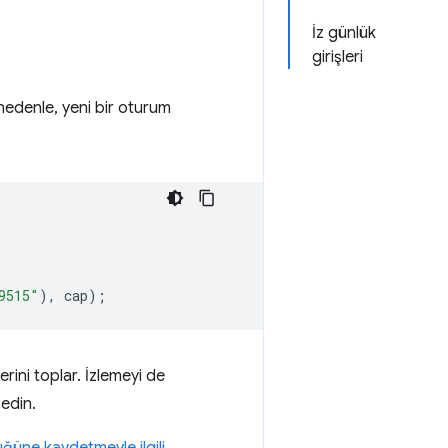
İz günlük
girişleri
edenle, yeni bir oturum
9515"
)
,
cap
)
;
rini toplar. İzlemeyi de
edin.