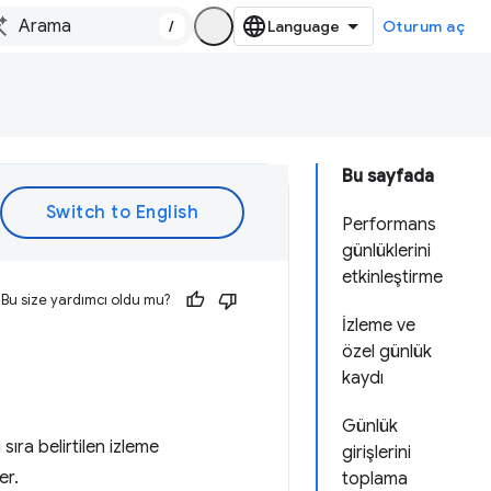
/
Oturum aç
Bu sayfada
Performans
günlüklerini
etkinleştirme
Bu size yardımcı oldu mu?
İzleme ve
özel günlük
kaydı
Günlük
sıra belirtilen izleme
girişlerini
er.
toplama