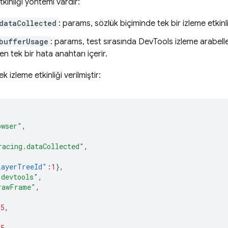
etkinliği yöntemi vardır:
dataCollected
: params, sözlük biçiminde tek bir izleme etkinli
bufferUsage
: params, test sırasında DevTools izleme arabell
en tek bir hata anahtarı içerir.
 izleme etkinliği verilmiştir:
owser"
,
racing.dataCollected"
,
layerTreeId"
:
1
},
,devtools"
,
rawFrame"
,
05
,
05
,