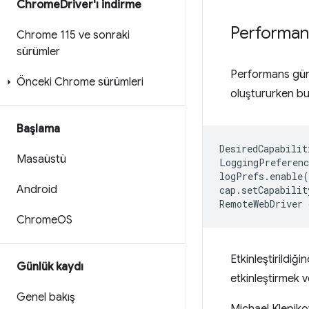
Chrome
Driver'ı indirme
Performans
Chrome 115 ve sonraki
sürümler
Performans günl
Önceki Chrome sürümleri
oluştururken bu 
Başlama
DesiredCapabilit
Masaüstü
LoggingPreferenc
logPrefs.enable
(
Android
cap.setCapabilit
RemoteWebDriver
Chrome
OS
Etkinleştirildiğ
Günlük kaydı
etkinleştirmek 
Genel bakış