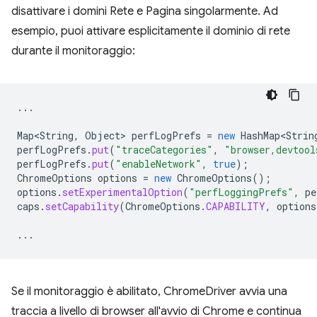
disattivare i domini Rete e Pagina singolarmente. Ad
esempio, puoi attivare esplicitamente il dominio di rete
durante il monitoraggio:
...
Map<String
,
Object
>
perfLogPrefs
=
new
HashMap<Strin
perfLogPrefs
.
put
(
"traceCategories"
,
"browser,devtool
perfLogPrefs
.
put
(
"enableNetwork"
,
true
);
ChromeOptions
options
=
new
ChromeOptions
();
options
.
setExperimentalOption
(
"perfLoggingPrefs"
,
pe
caps
.
setCapability
(
ChromeOptions
.
CAPABILITY
,
options
...
Se il monitoraggio è abilitato, ChromeDriver avvia una
traccia a livello di browser all'avvio di Chrome e continua