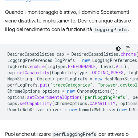
Quando il monitoraggio è attivo, il dominio Spostamenti
viene disattivato implicitamente. Devi comunque attivare
il log del rendimento con la funzionalità
loggingPrefs
.
DesiredCapabilities
cap
=
DesiredCapabilities
.
chrome
LoggingPreferences
logPrefs
=
new
LoggingPreferences
logPrefs
.
enable
(
LogType
.
PERFORMANCE
,
Level
.
ALL
);
cap
.
setCapability
(
CapabilityType
.
LOGGING_PREFS
,
log
Map<String
,
Object
>
perfLogPrefs
=
new
HashMap<Strin
perfLogPrefs
.
put
(
"traceCategories"
,
"browser,devtool
ChromeOptions
options
=
new
ChromeOptions
();
options
.
setExperimentalOption
(
"perfLoggingPrefs"
,
pe
caps
.
setCapability
(
ChromeOptions
.
CAPABILITY
,
options
RemoteWebDriver
driver
=
new
RemoteWebDriver
(
new
URL
Puoi anche utilizzare
perfLoggingPrefs
per attivare o