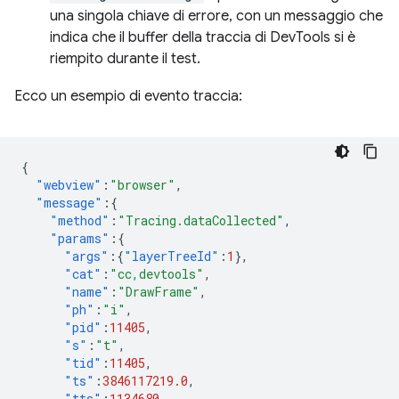
una singola chiave di errore, con un messaggio che
indica che il buffer della traccia di DevTools si è
riempito durante il test.
Ecco un esempio di evento traccia:
{
"webview"
:
"browser"
,
"message"
:{
"method"
:
"Tracing.dataCollected"
,
"params"
:{
"args"
:{
"layerTreeId"
:
1
},
"cat"
:
"cc,devtools"
,
"name"
:
"DrawFrame"
,
"ph"
:
"i"
,
"pid"
:
11405
,
"s"
:
"t"
,
"tid"
:
11405
,
"ts"
:
3846117219.0
,
"tts"
:
1134680