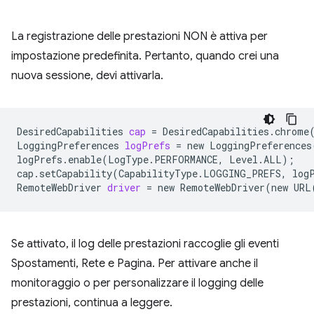
La registrazione delle prestazioni NON è attiva per
impostazione predefinita. Pertanto, quando crei una
nuova sessione, devi attivarla.
DesiredCapabilities
cap
=
DesiredCapabilities.chrome
LoggingPreferences
logPrefs
=
new
LoggingPreferences
logPrefs.enable
(
LogType.PERFORMANCE,
Level.ALL
)
;
cap.setCapability
(
CapabilityType.LOGGING_PREFS,
log
RemoteWebDriver
driver
=
new
RemoteWebDriver
(
new
URL
Se attivato, il log delle prestazioni raccoglie gli eventi
Spostamenti, Rete e Pagina. Per attivare anche il
monitoraggio o per personalizzare il logging delle
prestazioni, continua a leggere.