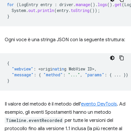
for
(
LogEntry
entry
:
driver
.
manage
().
logs
().
get
(
Lo
System
.
out
.
println
(
entry
.
toString
());
}
Ogni voce è una stringa JSON con la seguente struttura:
{
"webview"
:
<
origi
nat
i
n
g
WebView
ID
>
,
"message"
:
{
"method"
:
"..."
,
"params"
:
{
...
}}
}
Il valore del metodo è il metodo dell'
evento DevTools
. Ad
esempio, gli eventi Spostamenti hanno un metodo
Timeline.eventRecorded
per tutte le versioni del
protocollo fino alla versione 1.1 inclusa (la più recente al