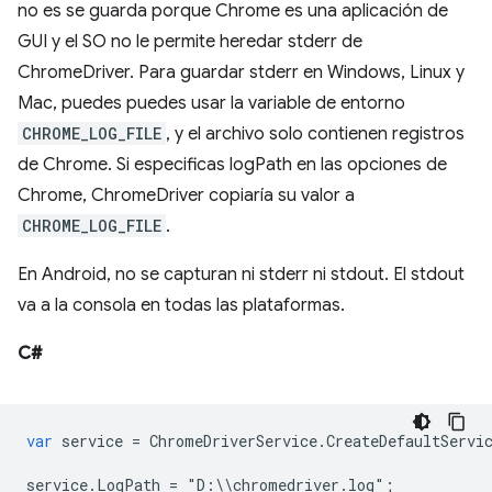
no es se guarda porque Chrome es una aplicación de
GUI y el SO no le permite heredar stderr de
ChromeDriver. Para guardar stderr en Windows, Linux y
Mac, puedes puedes usar la variable de entorno
CHROME_LOG_FILE
, y el archivo solo contienen registros
de Chrome. Si especificas logPath en las opciones de
Chrome, ChromeDriver copiaría su valor a
CHROME_LOG_FILE
.
En Android, no se capturan ni stderr ni stdout. El stdout
va a la consola en todas las plataformas.
C#
var
service
=
ChromeDriverService
.
CreateDefaultServi
service
.
LogPath
=
"
D
:
\\
chromedriver
.
log
"
;