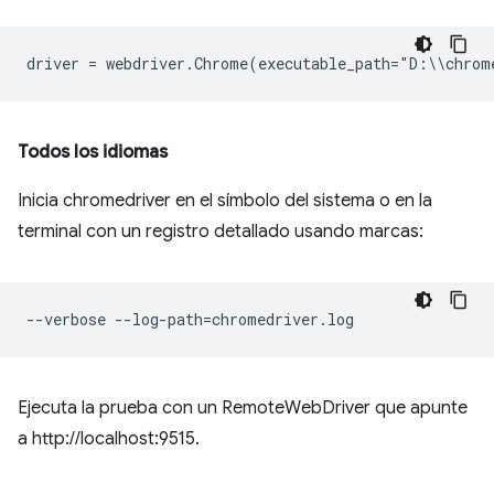
driver
=
webdriver
.
Chrome
(
executable_path
=
"
D
:
\\
chrom
Todos los idiomas
Inicia chromedriver en el símbolo del sistema o en la
terminal con un registro detallado usando marcas:
Ejecuta la prueba con un RemoteWebDriver que apunte
a http://localhost:9515.