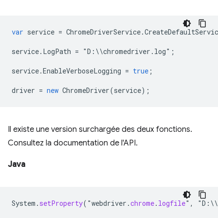
var
service
=
ChromeDriverService
.
CreateDefaultServi
service
.
LogPath
=
"
D
:
\\
chromedriver
.
log
"
;
service
.
EnableVerboseLogging
=
true
;
driver
=
new
ChromeDriver
(
service
);
Il existe une version surchargée des deux fonctions.
Consultez la documentation de l'API.
Java
System
.
setProperty
(
"
webdriver
.
chrome
.
logfile
"
,
"
D
:
\\